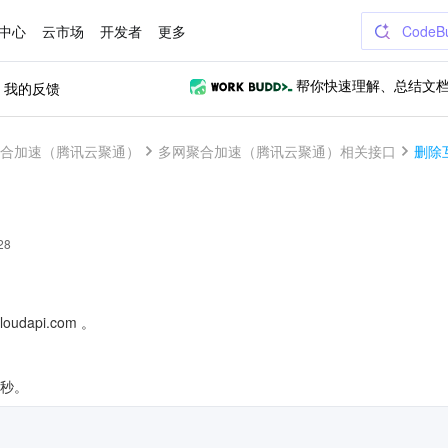
中心
云市场
开发者
更多
CodeB
我的反馈
帮你快速理解、总结文
合加速（腾讯云聚通）
多网聚合加速（腾讯云聚通）相关接口
删除
28
oudapi.com 。
/秒。