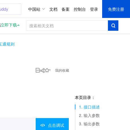
uddy
中国站
文档
备案
控制台
登录
免费注册
档
立即下载
互通规则
我的收藏
本页目录：
1. 接口描述
2. 输入参数
3. 输出参数
点击调试