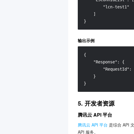
更新应用信息
        "lcn-test1"

获取应用信息
    ]

删除应用
}
新建应用
获取设备付费模式
输出示例
活跃设备数量统计
下载活跃设备数量统计
{
获取网关列表
"Response"
:
{
数据结构
"RequestId"
:
错误码
}
证书监控 SSLPod
3.0
}
费用中心
3.0
TDSQL-C MySQL 版
3.0
5. 开发者资源
数学作业批改
3.0
腾讯云 API 平台
人脸核身
3.0
腾讯云 API 平台
是综合 API
英文作文批改
3.0
API 服务。