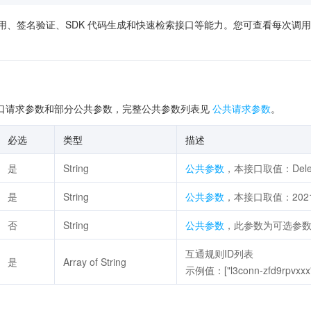
供了在线调用、签名验证、SDK 代码生成和快速检索接口等能力。您可查看每
口请求参数和部分公共参数，完整公共参数列表见
公共请求参数
。
必选
类型
描述
是
String
公共参数
，本接口取值：Delet
是
String
公共参数
，本接口取值：2021-
否
String
公共参数
，此参数为可选参
互通规则ID列表
是
Array of String
示例值：["l3conn-zfd9rpvxxx