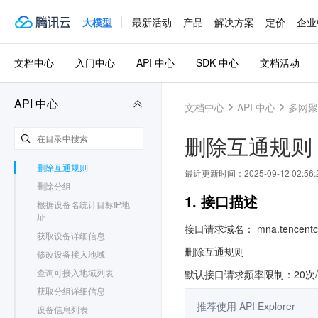
批量激活硬件设备
新建设备
大模型
最新活动
产品
解决方案
定价
企业
分组删除设备
分组添加设备
文档中心
入门中心
API 中心
SDK 中心
文档活动
新建互通规则
新建分组
API 中心
文档中心
API 中心
多网聚
添加硬件设备
设置或更新密钥
删除互通规则
删除设备
删除互通规则
最近更新时间：
2025-09-12 02:56:
删除分组
1. 接口描述
根据设备名统计目标IP地
址
接口请求域名： mna.tencentcl
获取设备详细信息
删除互通规则
修改设备接入地域
查询可接入地域列表
默认接口请求频率限制：20次
获取分组详细信息
推荐使用 API Explorer
设备信息列表