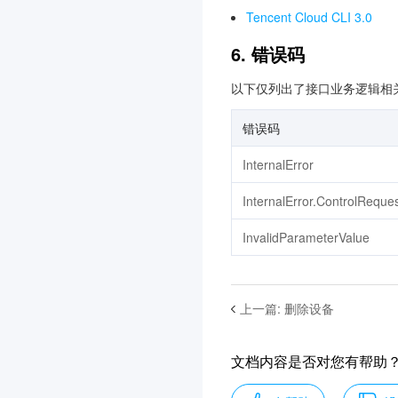
Tencent Cloud CLI 3.0
身份访问控制
3.0
6. 错误码
云托管 CloudBase Run
3.0
数据开发治理平台 WeData
以下仅列出了接口业务逻辑相
3.0
错误码
地域管理系统
3.0
风险识别 RCE
3.0
InternalError
Cloud Studio（云端 IDE）
InternalError.ControlReque
3.0
InvalidParameterValue
设备安全
3.0
云数据库独享集群
3.0
腾讯云数据仓库 TCHouse-
上一篇
:
删除设备
C
3.0
文档内容是否对您有帮助
云数据库 KeeWiDB
3.0
数据加速器 GooseFS
3.0