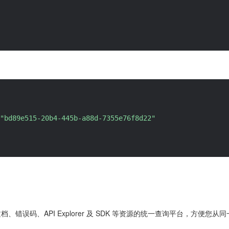
"bd89e515-20b4-445b-a88d-7355e76f8d22"
 文档、错误码、API Explorer 及 SDK 等资源的统一查询平台，方