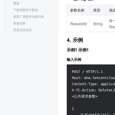
数据
参数名称
类型
描
下载用量统计数据
获取厂商硬件设备列表
唯
更新设备
RequestId
String
Re
更新分组信息
修改互通规则开关
4. 示例
更新互通规则备注
示例1 示例1
更新互通规则CIDR
更新硬件信息
输入示例
订购一次性授权License
订购流量包
POST / HTTP/1.1

查询流量告警信息
Host: mna.tencentclou
修改流量包自动续费标识
Content-Type: applica
设置用户流量告警信息
X-TC-Action: DeleteL3
<公共请求参数>

获取流量包列表
订单信息上报
{

更新应用密钥
    "L3ConnIdList": [
