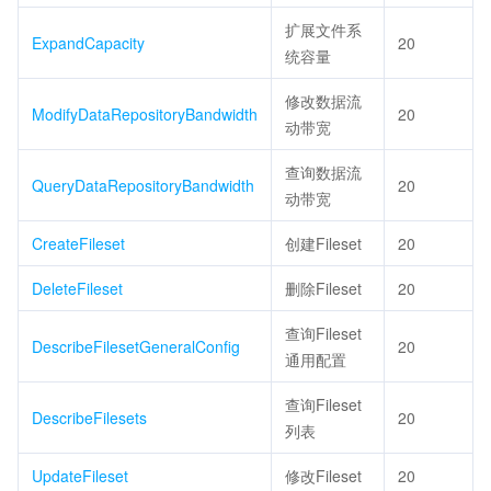
扩展文件系
ExpandCapacity
20
统容量
修改数据流
ModifyDataRepositoryBandwidth
20
动带宽
查询数据流
QueryDataRepositoryBandwidth
20
动带宽
CreateFileset
创建Fileset
20
DeleteFileset
删除Fileset
20
查询Fileset
DescribeFilesetGeneralConfig
20
通用配置
查询Fileset
DescribeFilesets
20
列表
UpdateFileset
修改Fileset
20