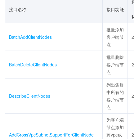
频
接口名称
接口功能
（次
秒
批量添加
BatchAddClientNodes
客户端节
20
点
批量删除
BatchDeleteClientNodes
客户端节
20
点
列出集群
中所有的
DescribeClientNodes
20
客户端节
点
为客户端
节点添加
AddCrossVpcSubnetSupportForClientNode
跨vpc或
20