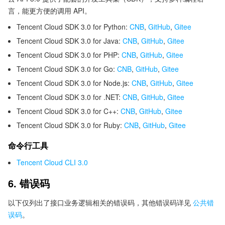
言，能更方便的调用 API。
Tencent Cloud SDK 3.0 for Python:
CNB
,
GitHub
,
Gitee
Tencent Cloud SDK 3.0 for Java:
CNB
,
GitHub
,
Gitee
Tencent Cloud SDK 3.0 for PHP:
CNB
,
GitHub
,
Gitee
Tencent Cloud SDK 3.0 for Go:
CNB
,
GitHub
,
Gitee
Tencent Cloud SDK 3.0 for Node.js:
CNB
,
GitHub
,
Gitee
Tencent Cloud SDK 3.0 for .NET:
CNB
,
GitHub
,
Gitee
Tencent Cloud SDK 3.0 for C++:
CNB
,
GitHub
,
Gitee
Tencent Cloud SDK 3.0 for Ruby:
CNB
,
GitHub
,
Gitee
命令行工具
Tencent Cloud CLI 3.0
6. 错误码
以下仅列出了接口业务逻辑相关的错误码，其他错误码详见
公共错
误码
。