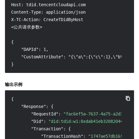
Host: tdid.tencentcloudapi.com

Content-Type: application/json

X-TC-Action: CreateTDidByHost

<公共请求参数>

{

    "DAPId": 1,

    "CustomAttribute": "{\"a\":{\"c\":1},\"b\":\"tes
}
输出示例
{
"Response"
:
{
"RequestId"
:
"fac6ef5a-7637-4a75-a2d3-0f7d8
"Did"
:
"did:tdid:w1:0xdab41eb32082044366f1b
"Transaction"
:
{
"TransactionHash"
:
"1747ae57db16f1d6cac