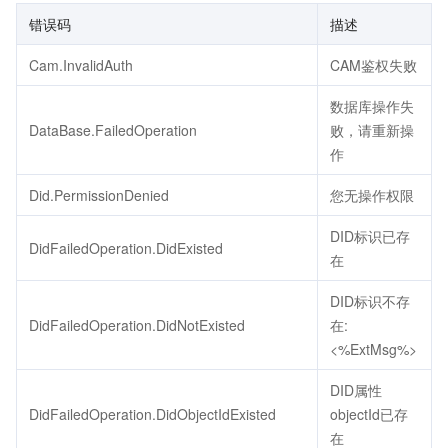
错误码
描述
Cam.InvalidAuth
CAM鉴权失败
数据库操作失
DataBase.FailedOperation
败，请重新操
作
Did.PermissionDenied
您无操作权限
DID标识已存
DidFailedOperation.DidExisted
在
DID标识不存
DidFailedOperation.DidNotExisted
在:
<%ExtMsg%>
DID属性
DidFailedOperation.DidObjectIdExisted
objectId已存
在