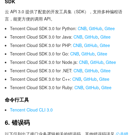
SDK
云 API 3.0 提供了配套的开发工具集（SDK），支持多种编程语
言，能更方便的调用 API。
Tencent Cloud SDK 3.0 for Python:
CNB
,
GitHub
,
Gitee
Tencent Cloud SDK 3.0 for Java:
CNB
,
GitHub
,
Gitee
Tencent Cloud SDK 3.0 for PHP:
CNB
,
GitHub
,
Gitee
Tencent Cloud SDK 3.0 for Go:
CNB
,
GitHub
,
Gitee
Tencent Cloud SDK 3.0 for Node.js:
CNB
,
GitHub
,
Gitee
Tencent Cloud SDK 3.0 for .NET:
CNB
,
GitHub
,
Gitee
Tencent Cloud SDK 3.0 for C++:
CNB
,
GitHub
,
Gitee
Tencent Cloud SDK 3.0 for Ruby:
CNB
,
GitHub
,
Gitee
命令行工具
Tencent Cloud CLI 3.0
6. 错误码
以下仅列出了接口业务逻辑相关的错误码，其他错误码详见
公共错