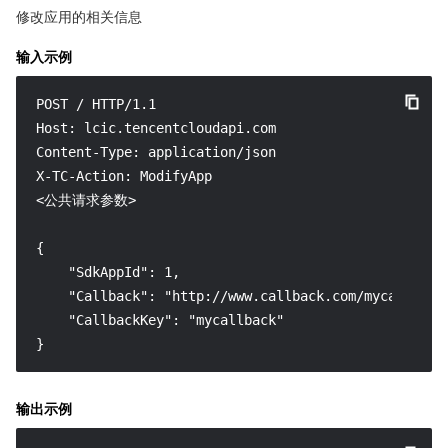
修改应用的相关信息
输入示例
POST / HTTP/1.1

Host: lcic.tencentcloudapi.com

Content-Type: application/json

X-TC-Action: ModifyApp

<公共请求参数>

{

    "SdkAppId": 1,

    "Callback": "http://www.callback.com/mycallback"
    "CallbackKey": "mycallback"

}
输出示例