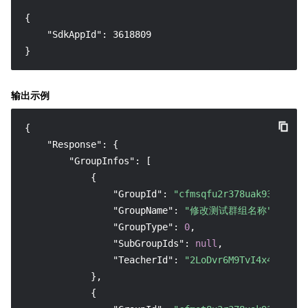
{

    "SdkAppId": 3618809

}
输出示例
{
"Response"
:
{
"GroupInfos"
:
[
{
"GroupId"
:
"cfmsqfu2r378uak93i70"
,
"GroupName"
:
"修改测试群组名称"
,
"GroupType"
:
0
,
"SubGroupIds"
:
null
,
"TeacherId"
:
"2LoDvr6M9TvI4x4dMFBpG
}
,
{