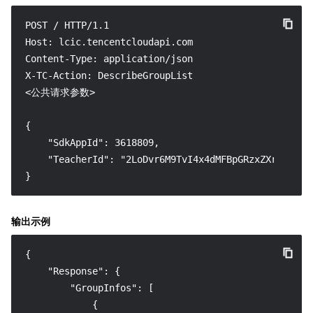
POST / HTTP/1.1

Host: lcic.tencentcloudapi.com

Content-Type: application/json

X-TC-Action: DescribeGroupList

<公共请求参数>

{

    "SdkAppId": 3618809,

    "TeacherId": "2LoDvr6M9TvI4x4dMFBpGRzxZXr"

}
输出示例
{
"Response"
:
{
"GroupInfos"
:
[
{