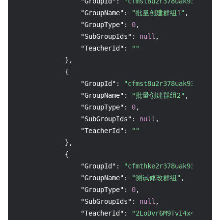
"GroupId"
:
"cfmst8u2r378uak93i90"
,
"GroupName"
:
"批量创建群组1"
,
"GroupType"
:
0
,
"SubGroupIds"
:
null
,
"TeacherId"
:
""
}
,
{
"GroupId"
:
"cfmst8u2r378uak93i9g"
,
"GroupName"
:
"批量创建群组2"
,
"GroupType"
:
0
,
"SubGroupIds"
:
null
,
"TeacherId"
:
""
}
,
{
"GroupId"
:
"cfmthke2r378uak93ii0"
,
"GroupName"
:
"测试修改群组"
,
"GroupType"
:
0
,
"SubGroupIds"
:
null
,
"TeacherId"
:
"2LoDvr6M9TvI4x4dMFBpG