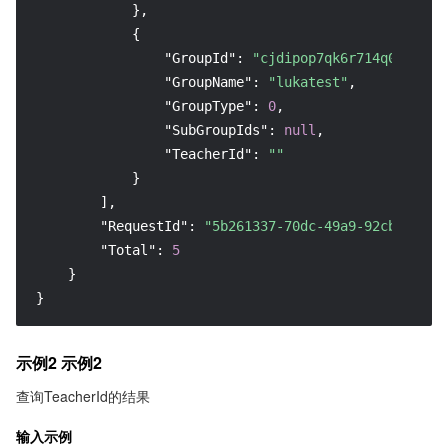
}
,
{
"GroupId"
:
"cjdipop7qk6r714q0fh0"
,
"GroupName"
:
"lukatest"
,
"GroupType"
:
0
,
"SubGroupIds"
:
null
,
"TeacherId"
:
""
}
]
,
"RequestId"
:
"5b261337-70dc-49a9-92cb-82064
"Total"
:
5
}
}
示例2 示例2
查询TeacherId的结果
输入示例