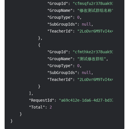
"GroupId"
:
"cfmsqfu2r378uak93i70"
,
"GroupName"
:
"修改测试群组名称"
,
"GroupType"
:
0
,
"SubGroupIds"
:
null
,
"TeacherId"
:
"2LoDvr6M9TvI4x4dMFBpG
}
,
{
"GroupId"
:
"cfmthke2r378uak93ii0"
,
"GroupName"
:
"测试修改群组"
,
"GroupType"
:
0
,
"SubGroupIds"
:
null
,
"TeacherId"
:
"2LoDvr6M9TvI4x4dMFBpG
}
]
,
"RequestId"
:
"a69c412e-1da6-4d27-bd37-c74a2
"Total"
:
2
}
}