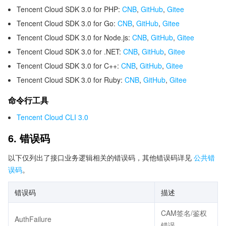
Tencent Cloud SDK 3.0 for PHP:
CNB
,
GitHub
,
Gitee
Tencent Cloud SDK 3.0 for Go:
CNB
,
GitHub
,
Gitee
Tencent Cloud SDK 3.0 for Node.js:
CNB
,
GitHub
,
Gitee
Tencent Cloud SDK 3.0 for .NET:
CNB
,
GitHub
,
Gitee
Tencent Cloud SDK 3.0 for C++:
CNB
,
GitHub
,
Gitee
Tencent Cloud SDK 3.0 for Ruby:
CNB
,
GitHub
,
Gitee
命令行工具
Tencent Cloud CLI 3.0
6. 错误码
以下仅列出了接口业务逻辑相关的错误码，其他错误码详见
公共错
误码
。
错误码
描述
CAM签名/鉴权
AuthFailure
错误。