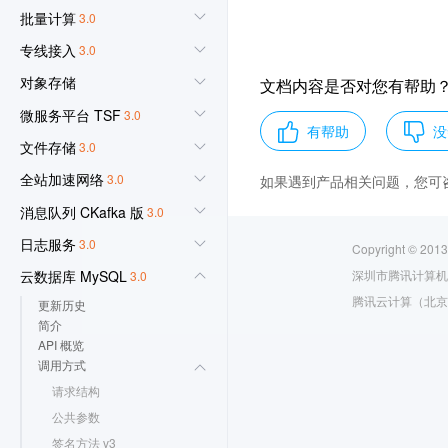
批量计算
3.0
专线接入
3.0
对象存储
文档内容是否对您有帮助
微服务平台 TSF
3.0
有帮助
没
文件存储
3.0
全站加速网络
3.0
如果遇到产品相关问题，您可
消息队列 CKafka 版
3.0
日志服务
3.0
Copyright © 2013
深圳市腾讯计算机
云数据库 MySQL
3.0
腾讯云计算（北京
更新历史
简介
API 概览
调用方式
请求结构
公共参数
签名方法 v3