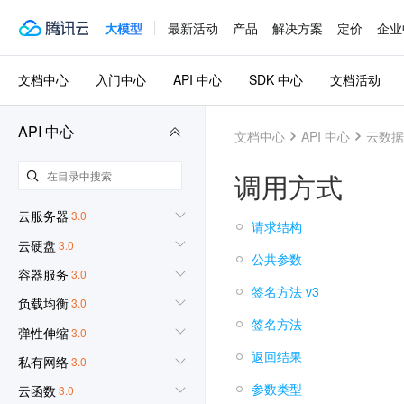
大模型
最新活动
产品
解决方案
定价
企业
文档中心
入门中心
API 中心
SDK 中心
文档活动
API 中心
文档中心
API 中心
云数据
调用方式
云服务器
3.0
请求结构
云硬盘
3.0
公共参数
容器服务
3.0
签名方法 v3
负载均衡
3.0
签名方法
弹性伸缩
3.0
返回结果
私有网络
3.0
参数类型
云函数
3.0