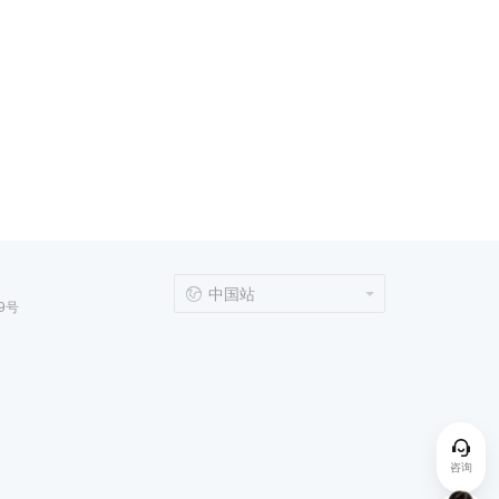
中国站
9号
咨询