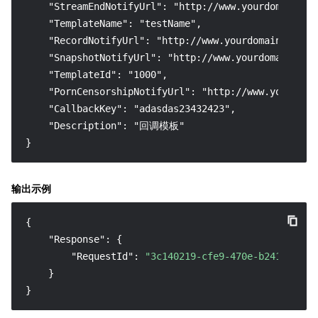
    "StreamEndNotifyUrl": "http://www.yourdomain.com
    "TemplateName": "testName",

    "RecordNotifyUrl": "http://www.yourdomain.com/ap
    "SnapshotNotifyUrl": "http://www.yourdomain.com/
    "TemplateId": "1000",

    "PornCensorshipNotifyUrl": "http://www.yourdomai
    "CallbackKey": "adasdas23432423",

    "Description": "回调模板"

}
输出示例
{
"Response"
:
{
"RequestId"
:
"3c140219-cfe9-470e-b241-90787
}
}