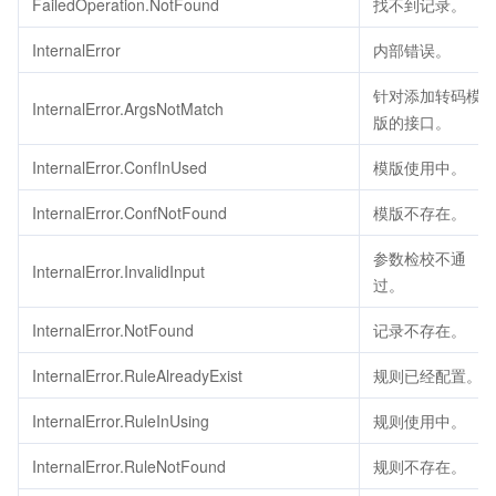
FailedOperation.NotFound
找不到记录。
InternalError
内部错误。
针对添加转码模
InternalError.ArgsNotMatch
版的接口。
InternalError.ConfInUsed
模版使用中。
InternalError.ConfNotFound
模版不存在。
参数检校不通
InternalError.InvalidInput
过。
InternalError.NotFound
记录不存在。
InternalError.RuleAlreadyExist
规则已经配置。
InternalError.RuleInUsing
规则使用中。
InternalError.RuleNotFound
规则不存在。