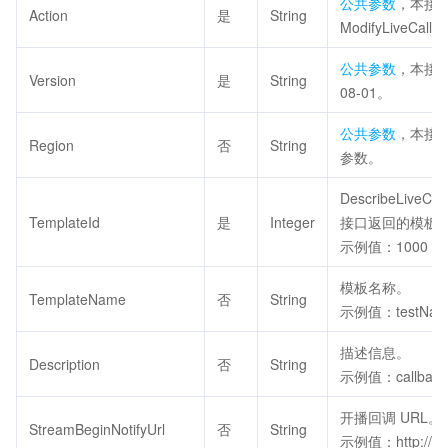
公共参数
，本接
Action
是
String
ModifyLiveCall
公共参数
，本接口
Version
是
String
08-01。
公共参数
，本接
Region
否
String
参数。
DescribeLiveCal
TemplateId
是
Integer
接口返回的模板 I
示例值：1000
模板名称。
TemplateName
否
String
示例值：testNam
描述信息。
Description
否
String
示例值：callback
开播回调 URL。
StreamBeginNotifyUrl
否
String
示例值：http://do