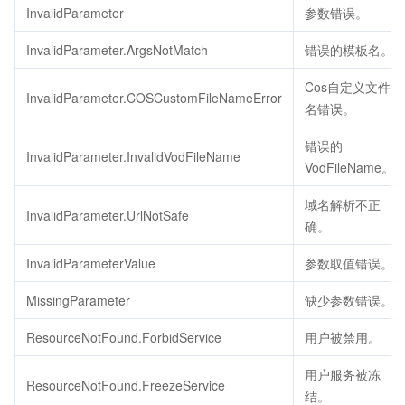
InvalidParameter
参数错误。
InvalidParameter.ArgsNotMatch
错误的模板名。
Cos自定义文件
InvalidParameter.COSCustomFileNameError
名错误。
错误的
InvalidParameter.InvalidVodFileName
VodFileName。
域名解析不正
InvalidParameter.UrlNotSafe
确。
InvalidParameterValue
参数取值错误。
MissingParameter
缺少参数错误。
ResourceNotFound.ForbidService
用户被禁用。
用户服务被冻
ResourceNotFound.FreezeService
结。