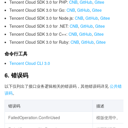
Tencent Cloud SDK 3.0 for PHP:
CNB
,
GitHub
,
Gitee
Tencent Cloud SDK 3.0 for Go:
CNB
,
GitHub
,
Gitee
Tencent Cloud SDK 3.0 for Node.js:
CNB
,
GitHub
,
Gitee
Tencent Cloud SDK 3.0 for .NET:
CNB
,
GitHub
,
Gitee
Tencent Cloud SDK 3.0 for C++:
CNB
,
GitHub
,
Gitee
Tencent Cloud SDK 3.0 for Ruby:
CNB
,
GitHub
,
Gitee
命令行工具
Tencent Cloud CLI 3.0
6. 错误码
以下仅列出了接口业务逻辑相关的错误码，其他错误码详见
公共错
误码
。
错误码
描述
FailedOperation.ConfInUsed
模版使用中。