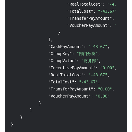
"RealTotalCost"
:
"-43.67"
,
"TotalCost"
:
"-43.67"
,
"TransferPayAmount"
:
"0.00"
"VoucherPayAmount"
:
"0.00"
}
]
,
"CashPayAmount"
:
"-43.67"
,
"GroupKey"
:
"部门分类"
,
"GroupValue"
:
"财务部"
,
"IncentivePayAmount"
:
"0.00"
,
"RealTotalCost"
:
"-43.67"
,
"TotalCost"
:
"-43.67"
,
"TransferPayAmount"
:
"0.00"
,
"VoucherPayAmount"
:
"0.00"
}
]
}
}