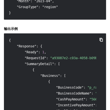
    "Month": "2023-04",

    "GroupType": "region"

}
输出示例
{
"Response"
:
{
"Ready"
:
1
,
"RequestId"
:
"a93087e2-c03a-4058-b09b-0ecc8
"SummaryDetail"
:
[
{
"Business"
:
[
{
"BusinessCode"
:
"p_rav"
,
"BusinessCodeName"
:
"实时音
"CashPayAmount"
:
"5661.16"
,
"IncentivePayAmount"
:
"0.00