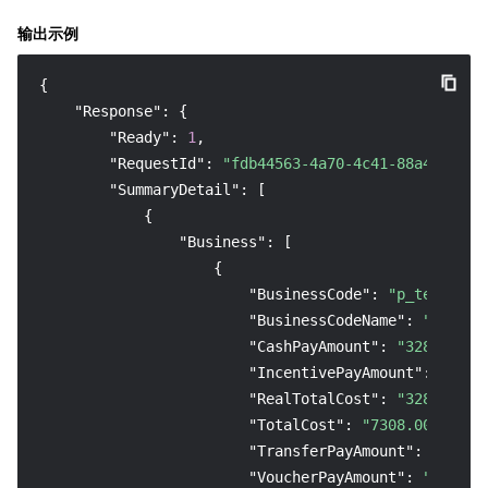
输出示例
{
"Response"
:
{
"Ready"
:
1
,
"RequestId"
:
"fdb44563-4a70-4c41-88a4-68b62
"SummaryDetail"
:
[
{
"Business"
:
[
{
"BusinessCode"
:
"p_tencentm
"BusinessCodeName"
:
"腾讯会议
"CashPayAmount"
:
"3284.27"
,
"IncentivePayAmount"
:
"0.00
"RealTotalCost"
:
"3284.27"
,
"TotalCost"
:
"7308.00"
,
"TransferPayAmount"
:
"0.00"
"VoucherPayAmount"
:
"0.00"