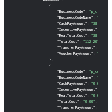
{
"BusinessCode"
:
"p_clb"
,
"BusinessCodeName"
:
"负载均衡
"CashPayAmount"
:
"38.31"
,
"IncentivePayAmount"
:
"0.00
"RealTotalCost"
:
"38.31"
,
"TotalCost"
:
"112.20"
,
"TransferPayAmount"
:
"0.00"
"VoucherPayAmount"
:
"0.00"
}
,
{
"BusinessCode"
:
"p_cos"
,
"BusinessCodeName"
:
"COS 
"CashPayAmount"
:
"0.00"
,
"IncentivePayAmount"
:
"0.00
"RealTotalCost"
:
"0.00"
,
"TotalCost"
:
"0.00"
,
"TransferPayAmount"
:
"0.00"