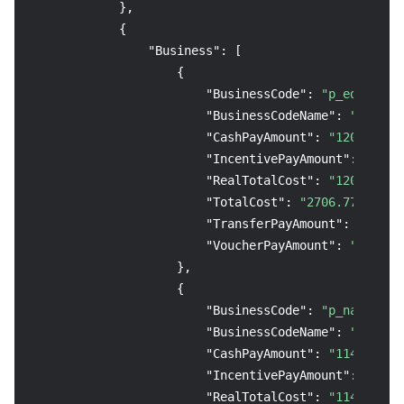
}
,
{
"Business"
:
[
{
"BusinessCode"
:
"p_edgeone"
"BusinessCodeName"
:
"边缘安
"CashPayAmount"
:
"1205.63"
,
"IncentivePayAmount"
:
"0.00
"RealTotalCost"
:
"1205.63"
,
"TotalCost"
:
"2706.77"
,
"TransferPayAmount"
:
"0.00"
"VoucherPayAmount"
:
"0.00"
}
,
{
"BusinessCode"
:
"p_nat"
,
"BusinessCodeName"
:
"NAT网关
"CashPayAmount"
:
"1145.13"
,
"IncentivePayAmount"
:
"1.72
"RealTotalCost"
:
"1146.85"
,