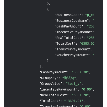
}
,
{
"BusinessCode"
:
"p_cbs"
,
"BusinessCodeName"
:
"云硬盘C
"CashPayAmount"
:
"2583.11"
,
"IncentivePayAmount"
:
"0.00
"RealTotalCost"
:
"2583.43"
,
"TotalCost"
:
"6383.01"
,
"TransferPayAmount"
:
"0.00"
"VoucherPayAmount"
:
"0.32"
}
]
,
"CashPayAmount"
:
"5867.38"
,
"GroupKey"
:
"测试键"
,
"GroupValue"
:
"test_v"
,
"IncentivePayAmount"
:
"0.00"
,
"RealTotalCost"
:
"5867.70"
,
"TotalCost"
:
"13691.01"
,
"TransferPayAmount"
:
"0.00"
,