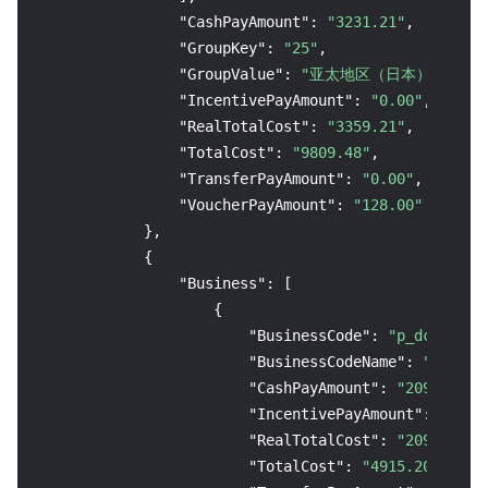
"CashPayAmount"
:
"3231.21"
,
"GroupKey"
:
"25"
,
"GroupValue"
:
"亚太地区（日本）"
,
"IncentivePayAmount"
:
"0.00"
,
"RealTotalCost"
:
"3359.21"
,
"TotalCost"
:
"9809.48"
,
"TransferPayAmount"
:
"0.00"
,
"VoucherPayAmount"
:
"128.00"
}
,
{
"Business"
:
[
{
"BusinessCode"
:
"p_dcdb"
,
"BusinessCodeName"
:
"分布式数
"CashPayAmount"
:
"2094.29"
,
"IncentivePayAmount"
:
"0.00
"RealTotalCost"
:
"2094.29"
,
"TotalCost"
:
"4915.20"
,