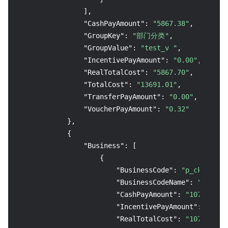
]
,
"CashPayAmount"
:
"5867.38"
,
"GroupKey"
:
"部门分类"
,
"GroupValue"
:
"test_v "
,
"IncentivePayAmount"
:
"0.00"
,
"RealTotalCost"
:
"5867.70"
,
"TotalCost"
:
"13691.01"
,
"TransferPayAmount"
:
"0.00"
,
"VoucherPayAmount"
:
"0.32"
}
,
{
"Business"
:
[
{
"BusinessCode"
:
"p_ckafka"
,
"BusinessCodeName"
:
"消息服务C
"CashPayAmount"
:
"1076.00"
,
"IncentivePayAmount"
:
"0.00
"RealTotalCost"
:
"1076.00"
,