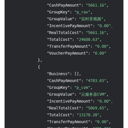
"CashPayAmount"
:
"5661.16"
,
"GroupKey"
:
"p_rav"
,
"GroupValue"
:
"实时音视频"
,
"IncentivePayAmount"
:
"0.00"
,
"RealTotalCost"
:
"5661.16"
,
"TotalCost"
:
"24600.63"
,
"TransferPayAmount"
:
"0.00"
,
"VoucherPayAmount"
:
"0.00"
}
,
{
"Business"
:
[
]
,
"CashPayAmount"
:
"4783.65"
,
"GroupKey"
:
"p_cvm"
,
"GroupValue"
:
"云服务器CVM"
,
"IncentivePayAmount"
:
"0.00"
,
"RealTotalCost"
:
"5069.65"
,
"TotalCost"
:
"13178.28"
,
"TransferPayAmount"
:
"0.00"
,