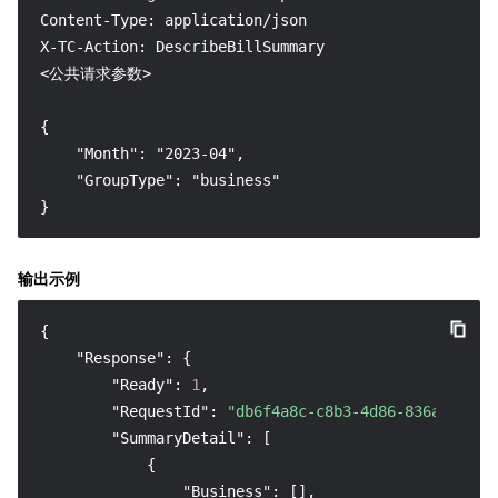
Content-Type: application/json

X-TC-Action: DescribeBillSummary

<公共请求参数>

{

    "Month": "2023-04",

    "GroupType": "business"

}
输出示例
{
"Response"
:
{
"Ready"
:
1
,
"RequestId"
:
"db6f4a8c-c8b3-4d86-836a-b0897
"SummaryDetail"
:
[
{
"Business"
:
[
]
,