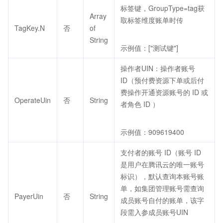
标签键，GroupType=tag获
Array
取标签维度账单时传
TagKey.N
否
of
String
示例值：["测试键"]
操作者UIN：操作者账号
ID（预付费资源下单或后付
费操作开通资源账号的 ID 或
OperateUin
否
String
者角色 ID ）
示例值：909619400
支付者的账号 ID（账号 ID
是用户在腾讯云的唯一账号
标识），默认查询本账号账
单，如集团管理账号需查询
PayerUin
否
String
成员账号自付的账单，该字
段需入参成员账号UIN