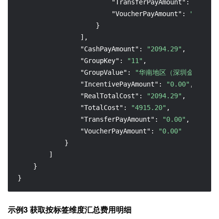
"TransferPayAmount"
:
"0.00"
"VoucherPayAmount"
:
"0.00"
}
]
,
"CashPayAmount"
:
"2094.29"
,
"GroupKey"
:
"11"
,
"GroupValue"
:
"华南地区（深圳金融）"
,
"IncentivePayAmount"
:
"0.00"
,
"RealTotalCost"
:
"2094.29"
,
"TotalCost"
:
"4915.20"
,
"TransferPayAmount"
:
"0.00"
,
"VoucherPayAmount"
:
"0.00"
}
]
}
}
示例3 获取按标签维度汇总费用明细