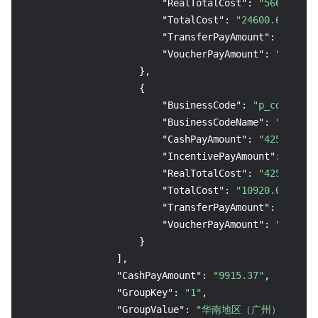
"RealTotalCost"
:
"5661.16"
,
"TotalCost"
:
"24600.63"
,
"TransferPayAmount"
:
"0.00"
"VoucherPayAmount"
:
"0.00"
}
,
{
"BusinessCode"
:
"p_cdh"
,
"BusinessCodeName"
:
"专用宿主
"CashPayAmount"
:
"4254.21"
,
"IncentivePayAmount"
:
"0.00
"RealTotalCost"
:
"4254.21"
,
"TotalCost"
:
"10920.00"
,
"TransferPayAmount"
:
"0.00"
"VoucherPayAmount"
:
"0.00"
}
]
,
"CashPayAmount"
:
"9915.37"
,
"GroupKey"
:
"1"
,
"GroupValue"
:
"华南地区（广州）"
,