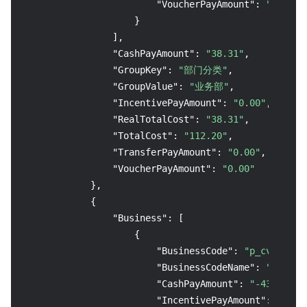
"VoucherPayAmount"
:
"0.00"
}
]
,
"CashPayAmount"
:
"38.31"
,
"GroupKey"
:
"部门分类"
,
"GroupValue"
:
"业务部"
,
"IncentivePayAmount"
:
"0.00"
,
"RealTotalCost"
:
"38.31"
,
"TotalCost"
:
"112.20"
,
"TransferPayAmount"
:
"0.00"
,
"VoucherPayAmount"
:
"0.00"
}
,
{
"Business"
:
[
{
"BusinessCode"
:
"p_cvm"
,
"BusinessCodeName"
:
"云服务器
"CashPayAmount"
:
"-43.67"
,
"IncentivePayAmount"
:
"0.00