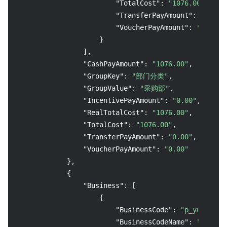
"TotalCost"
:
"1076.00"
,
"TransferPayAmount"
:
"0.00"
"VoucherPayAmount"
:
"0.00"
}
]
,
"CashPayAmount"
:
"1076.00"
,
"GroupKey"
:
"部门分类"
,
"GroupValue"
:
"采购部"
,
"IncentivePayAmount"
:
"0.00"
,
"RealTotalCost"
:
"1076.00"
,
"TotalCost"
:
"1076.00"
,
"TransferPayAmount"
:
"0.00"
,
"VoucherPayAmount"
:
"0.00"
}
,
{
"Business"
:
[
{
"BusinessCode"
:
"p_yunjing"
"BusinessCodeName"
:
"T-Se