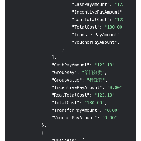
"CashPayAmount"
:
"123.18"
,
"IncentivePayAmount"
:
"0.00
"RealTotalCost"
:
"123.18"
,
"TotalCost"
:
"180.00"
,
"TransferPayAmount"
:
"0.00"
"VoucherPayAmount"
:
"0.00"
}
]
,
"CashPayAmount"
:
"123.18"
,
"GroupKey"
:
"部门分类"
,
"GroupValue"
:
"行政部"
,
"IncentivePayAmount"
:
"0.00"
,
"RealTotalCost"
:
"123.18"
,
"TotalCost"
:
"180.00"
,
"TransferPayAmount"
:
"0.00"
,
"VoucherPayAmount"
:
"0.00"
}
,
{
"Business"
:
[