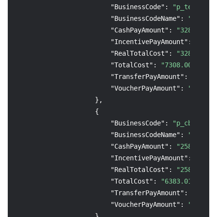
"BusinessCode"
:
"p_tencentm
"BusinessCodeName"
:
"腾讯会议
"CashPayAmount"
:
"3284.27"
,
"IncentivePayAmount"
:
"0.00
"RealTotalCost"
:
"3284.27"
,
"TotalCost"
:
"7308.00"
,
"TransferPayAmount"
:
"0.00"
"VoucherPayAmount"
:
"0.00"
}
,
{
"BusinessCode"
:
"p_cbs"
,
"BusinessCodeName"
:
"云硬盘C
"CashPayAmount"
:
"2583.11"
,
"IncentivePayAmount"
:
"0.00
"RealTotalCost"
:
"2583.43"
,
"TotalCost"
:
"6383.01"
,
"TransferPayAmount"
:
"0.00"
"VoucherPayAmount"
:
"0.32"
}