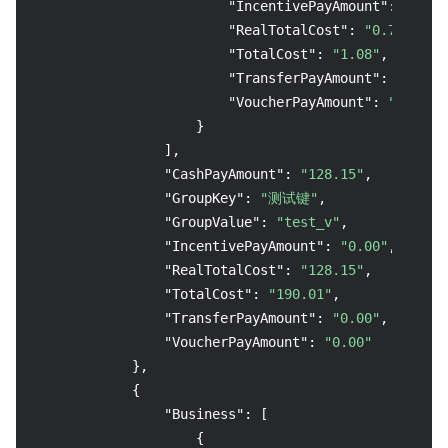
"IncentivePayAmount"
:
"0.00
"RealTotalCost"
:
"0.71"
,
"TotalCost"
:
"1.08"
,
"TransferPayAmount"
:
"0.00"
"VoucherPayAmount"
:
"0.00"
}
]
,
"CashPayAmount"
:
"128.15"
,
"GroupKey"
:
"测试键"
,
"GroupValue"
:
"test_v"
,
"IncentivePayAmount"
:
"0.00"
,
"RealTotalCost"
:
"128.15"
,
"TotalCost"
:
"190.01"
,
"TransferPayAmount"
:
"0.00"
,
"VoucherPayAmount"
:
"0.00"
}
,
{
"Business"
:
[
{