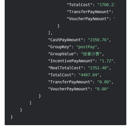
"TotalCost"
:
"1700.27"
,
"TransferPayAmount"
:
"0.00"
"VoucherPayAmount"
:
"0.00"
}
]
,
"CashPayAmount"
:
"2350.76"
,
"GroupKey"
:
"postPay"
,
"GroupValue"
:
"按量计费"
,
"IncentivePayAmount"
:
"1.72"
,
"RealTotalCost"
:
"2352.48"
,
"TotalCost"
:
"4407.04"
,
"TransferPayAmount"
:
"0.00"
,
"VoucherPayAmount"
:
"0.00"
}
]
}
}