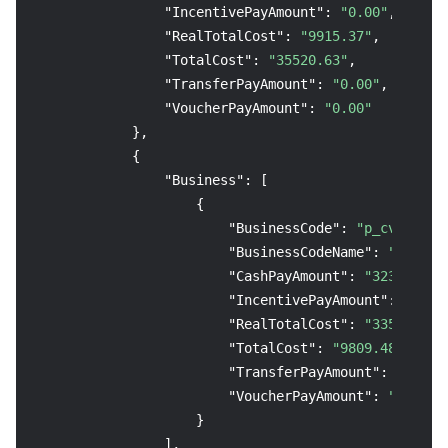
"IncentivePayAmount"
:
"0.00"
,
"RealTotalCost"
:
"9915.37"
,
"TotalCost"
:
"35520.63"
,
"TransferPayAmount"
:
"0.00"
,
"VoucherPayAmount"
:
"0.00"
}
,
{
"Business"
:
[
{
"BusinessCode"
:
"p_cvm"
,
"BusinessCodeName"
:
"云服务器
"CashPayAmount"
:
"3231.21"
,
"IncentivePayAmount"
:
"0.00
"RealTotalCost"
:
"3359.21"
,
"TotalCost"
:
"9809.48"
,
"TransferPayAmount"
:
"0.00"
"VoucherPayAmount"
:
"128.00
}
]
,