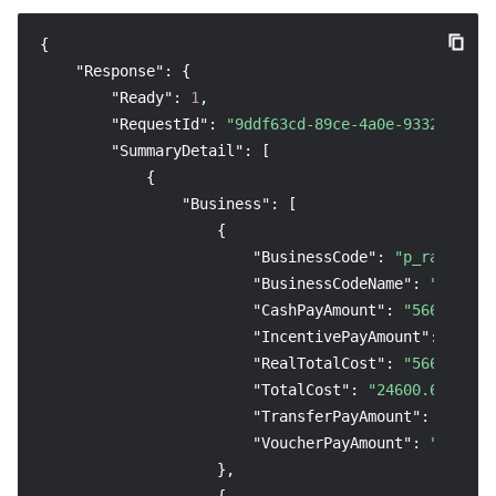
{
"Response"
:
{
"Ready"
:
1
,
"RequestId"
:
"9ddf63cd-89ce-4a0e-9332-74029
"SummaryDetail"
:
[
{
"Business"
:
[
{
"BusinessCode"
:
"p_rav"
,
"BusinessCodeName"
:
"实时音
"CashPayAmount"
:
"5661.16"
,
"IncentivePayAmount"
:
"0.00
"RealTotalCost"
:
"5661.16"
,
"TotalCost"
:
"24600.63"
,
"TransferPayAmount"
:
"0.00"
"VoucherPayAmount"
:
"0.00"
}
,