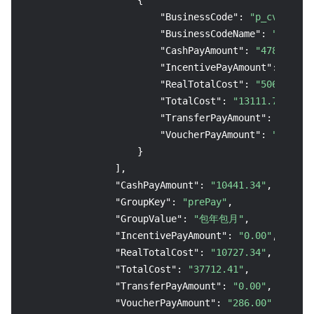
{
"BusinessCode"
:
"p_cvm"
,
"BusinessCodeName"
:
"云服务器
"CashPayAmount"
:
"4780.18"
,
"IncentivePayAmount"
:
"0.00
"RealTotalCost"
:
"5066.18"
,
"TotalCost"
:
"13111.78"
,
"TransferPayAmount"
:
"0.00"
"VoucherPayAmount"
:
"286.00
}
]
,
"CashPayAmount"
:
"10441.34"
,
"GroupKey"
:
"prePay"
,
"GroupValue"
:
"包年包月"
,
"IncentivePayAmount"
:
"0.00"
,
"RealTotalCost"
:
"10727.34"
,
"TotalCost"
:
"37712.41"
,
"TransferPayAmount"
:
"0.00"
,
"VoucherPayAmount"
:
"286.00"