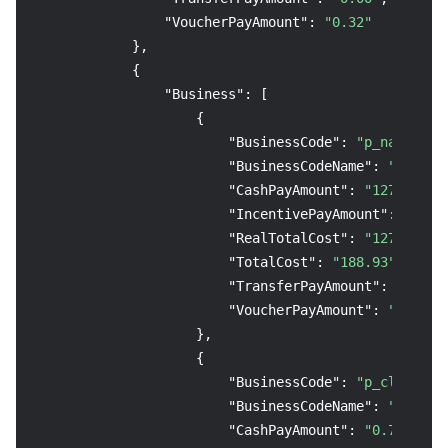
"VoucherPayAmount"
:
"0.32"
}
,
{
"Business"
:
[
{
"BusinessCode"
:
"p_nat"
,
"BusinessCodeName"
:
"NAT网关
"CashPayAmount"
:
"127.44"
,
"IncentivePayAmount"
:
"0.00
"RealTotalCost"
:
"127.44"
,
"TotalCost"
:
"188.93"
,
"TransferPayAmount"
:
"0.00"
"VoucherPayAmount"
:
"0.00"
}
,
{
"BusinessCode"
:
"p_cls"
,
"BusinessCodeName"
:
"日志服务
"CashPayAmount"
:
"0.71"
,