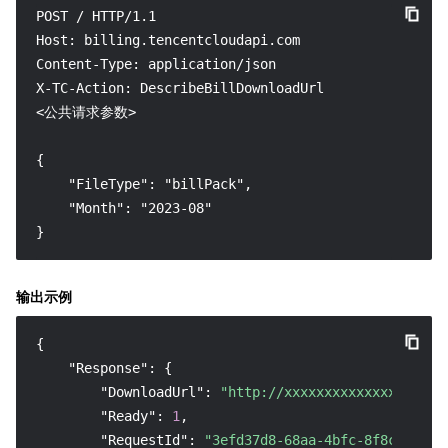
POST / HTTP/1.1

Host: billing.tencentcloudapi.com

Content-Type: application/json

X-TC-Action: DescribeBillDownloadUrl

<公共请求参数>

{

    "FileType": "billPack",

    "Month": "2023-08"

}
输出示例
{
"Response"
:
{
"DownloadUrl"
:
"http://xxxxxxxxxxxxxxxxx"
,
"Ready"
:
1
,
"RequestId"
:
"3efd37d8-68aa-4bfc-8f8c-f8a01