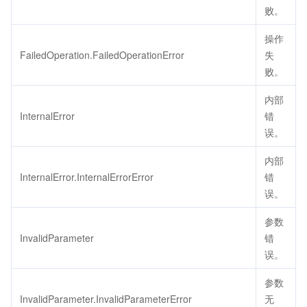
败。
操作
FailedOperation.FailedOperationError
失
败。
内部
InternalError
错
误。
内部
InternalError.InternalErrorError
错
误。
参数
InvalidParameter
错
误。
参数
InvalidParameter.InvalidParameterError
无