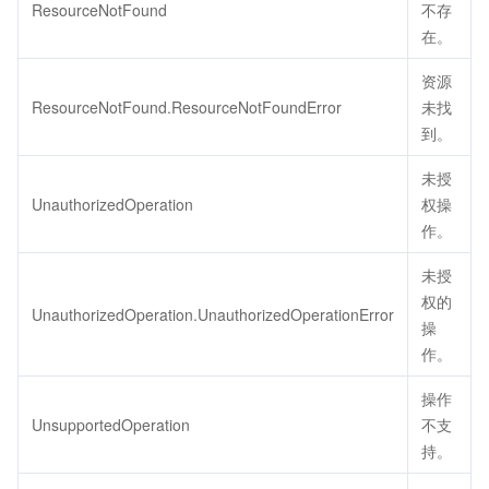
ResourceNotFound
不存
在。
资源
ResourceNotFound.ResourceNotFoundError
未找
到。
未授
UnauthorizedOperation
权操
作。
未授
权的
UnauthorizedOperation.UnauthorizedOperationError
操
作。
操作
UnsupportedOperation
不支
持。