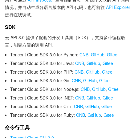
情况，并自动生成各语言版本的 API 代码，也可前往
API Explorer
进行在线调试。
SDK
云 API 3.0 提供了配套的开发工具集（SDK），支持多种编程语
言，能更方便的调用 API。
Tencent Cloud SDK 3.0 for Python:
CNB
,
GitHub
,
Gitee
Tencent Cloud SDK 3.0 for Java:
CNB
,
GitHub
,
Gitee
Tencent Cloud SDK 3.0 for PHP:
CNB
,
GitHub
,
Gitee
Tencent Cloud SDK 3.0 for Go:
CNB
,
GitHub
,
Gitee
Tencent Cloud SDK 3.0 for Node.js:
CNB
,
GitHub
,
Gitee
Tencent Cloud SDK 3.0 for .NET:
CNB
,
GitHub
,
Gitee
Tencent Cloud SDK 3.0 for C++:
CNB
,
GitHub
,
Gitee
Tencent Cloud SDK 3.0 for Ruby:
CNB
,
GitHub
,
Gitee
命令行工具
Tencent Cloud CLI 3.0