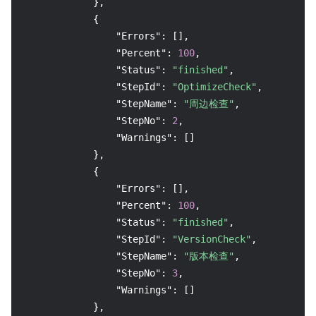
}
,
{
"Errors"
:
[
]
,
"Percent"
:
100
,
"Status"
:
"finished"
,
"StepId"
:
"OptimizeCheck"
,
"StepName"
:
"周边检查"
,
"StepNo"
:
2
,
"Warnings"
:
[
]
}
,
{
"Errors"
:
[
]
,
"Percent"
:
100
,
"Status"
:
"finished"
,
"StepId"
:
"VersionCheck"
,
"StepName"
:
"版本检查"
,
"StepNo"
:
3
,
"Warnings"
:
[
]
}
,