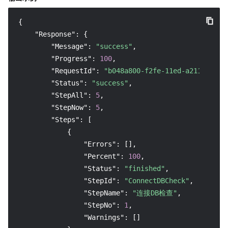
{
"Response"
:
{
"Message"
:
"success"
,
"Progress"
:
100
,
"RequestId"
:
"b048a800-f2fe-11ed-a211-5df19
"Status"
:
"success"
,
"StepAll"
:
5
,
"StepNow"
:
5
,
"Steps"
:
[
{
"Errors"
:
[
]
,
"Percent"
:
100
,
"Status"
:
"finished"
,
"StepId"
:
"ConnectDBCheck"
,
"StepName"
:
"连接DB检查"
,
"StepNo"
:
1
,
"Warnings"
:
[
]