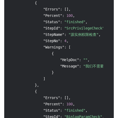
{
"Errors"
:
[
]
,
"Percent"
:
100
,
"Status"
:
"finished"
,
"StepId"
:
"SrcPrivilegeCheck"
,
"StepName"
:
"源实例权限检查"
,
"StepNo"
:
4
,
"Warnings"
:
[
{
"HelpDoc"
:
""
,
"Message"
:
"我们不需要能修改您源端数据的
}
]
}
,
{
"Errors"
:
[
]
,
"Percent"
:
100
,
"Status"
:
"finished"
,
"StepId"
:
"BinlogParamCheck"
,