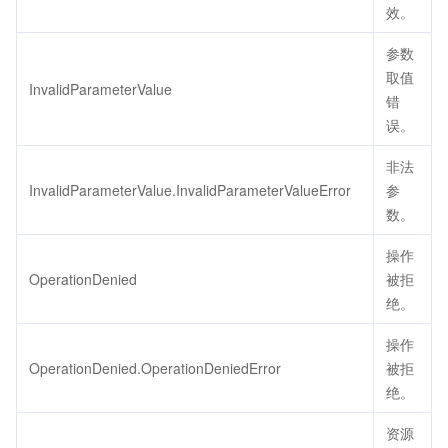
效。
参数
取值
InvalidParameterValue
错
误。
非法
InvalidParameterValue.InvalidParameterValueError
参
数。
操作
OperationDenied
被拒
绝。
操作
OperationDenied.OperationDeniedError
被拒
绝。
资源