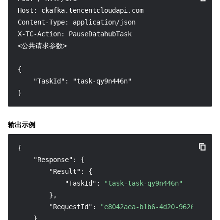
Host: ckafka.tencentcloudapi.com

Content-Type: application/json

X-TC-Action: PauseDatahubTask

<公共请求参数>

{

    "TaskId": "task-qy9n446n"

}
输出示例
{
"Response"
:
{
"Result"
:
{
"TaskId"
:
"task-task-qy9n446n"
}
,
"RequestId"
:
"e8042aea-b1b6-4d20-9626-9be4f
}