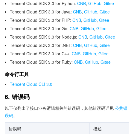
Tencent Cloud SDK 3.0 for Python:
CNB
,
GitHub
,
Gitee
Tencent Cloud SDK 3.0 for Java:
CNB
,
GitHub
,
Gitee
Tencent Cloud SDK 3.0 for PHP:
CNB
,
GitHub
,
Gitee
Tencent Cloud SDK 3.0 for Go:
CNB
,
GitHub
,
Gitee
Tencent Cloud SDK 3.0 for Node.js:
CNB
,
GitHub
,
Gitee
Tencent Cloud SDK 3.0 for .NET:
CNB
,
GitHub
,
Gitee
Tencent Cloud SDK 3.0 for C++:
CNB
,
GitHub
,
Gitee
Tencent Cloud SDK 3.0 for Ruby:
CNB
,
GitHub
,
Gitee
命令行工具
Tencent Cloud CLI 3.0
6. 错误码
以下仅列出了接口业务逻辑相关的错误码，其他错误码详见
公共错
误码
。
错误码
描述