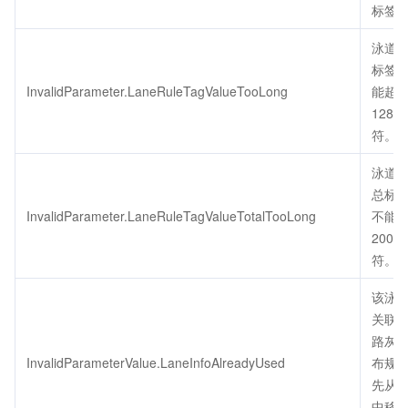
标签
泳道
标签
InvalidParameter.LaneRuleTagValueTooLong
能超
128
符。
泳道
总标
InvalidParameter.LaneRuleTagValueTotalTooLong
不能
200
符。
该泳
关联
路灰
InvalidParameterValue.LaneInfoAlreadyUsed
布规则
先从
中移