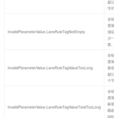
超过3
字符
全链
度规
InvalidParameterValue.LaneRuleTagNotEmpty
须设
少一
签。
全链
度规
InvalidParameterValue.LaneRuleTagValueTooLong
签值
超过1
个字
全链
度规
标签
InvalidParameterValue.LaneRuleTagValueTotalTooLong
能超
200