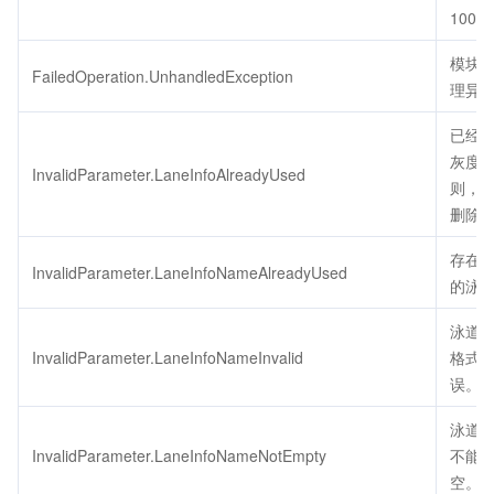
1000
模块
FailedOperation.UnhandledException
理异
已经
灰度
InvalidParameter.LaneInfoAlreadyUsed
则，
删除
存在
InvalidParameter.LaneInfoNameAlreadyUsed
的泳
泳道
InvalidParameter.LaneInfoNameInvalid
格式
误。
泳道
InvalidParameter.LaneInfoNameNotEmpty
不能
空。