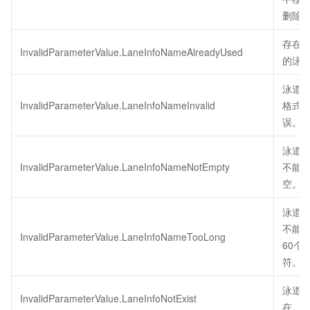
删除
存在
InvalidParameterValue.LaneInfoNameAlreadyUsed
的泳
泳道
InvalidParameterValue.LaneInfoNameInvalid
格式
误。
泳道
InvalidParameterValue.LaneInfoNameNotEmpty
不能
空。
泳道
不能
InvalidParameterValue.LaneInfoNameTooLong
60个
符。
泳道
InvalidParameterValue.LaneInfoNotExist
在。