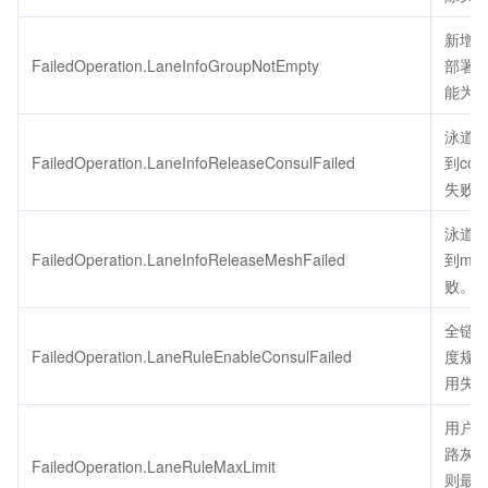
新增
FailedOperation.LaneInfoGroupNotEmpty
部署
能为
泳道
FailedOperation.LaneInfoReleaseConsulFailed
到cons
失败
泳道
FailedOperation.LaneInfoReleaseMeshFailed
到me
败。
全链
FailedOperation.LaneRuleEnableConsulFailed
度规
用失
用户
路灰
FailedOperation.LaneRuleMaxLimit
则最