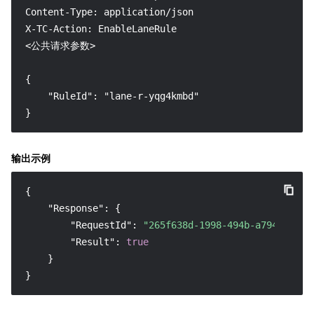
Content-Type: application/json

X-TC-Action: EnableLaneRule

<公共请求参数>

{

    "RuleId": "lane-r-yqg4kmbd"

}
输出示例
{
"Response"
:
{
"RequestId"
:
"265f638d-1998-494b-a794-1abe8
"Result"
:
true
}
}