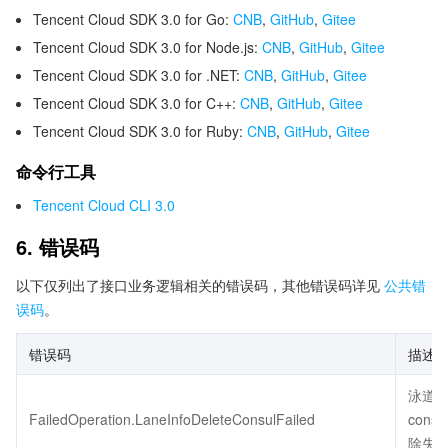
Tencent Cloud SDK 3.0 for Go:
CNB
,
GitHub
,
Gitee
Tencent Cloud SDK 3.0 for Node.js:
CNB
,
GitHub
,
Gitee
Tencent Cloud SDK 3.0 for .NET:
CNB
,
GitHub
,
Gitee
Tencent Cloud SDK 3.0 for C++:
CNB
,
GitHub
,
Gitee
Tencent Cloud SDK 3.0 for Ruby:
CNB
,
GitHub
,
Gitee
命令行工具
Tencent Cloud CLI 3.0
6. 错误码
以下仅列出了接口业务逻辑相关的错误码，其他错误码详见
公共错
误码
。
错误码
描述
泳道
FailedOperation.LaneInfoDeleteConsulFailed
consu
除失