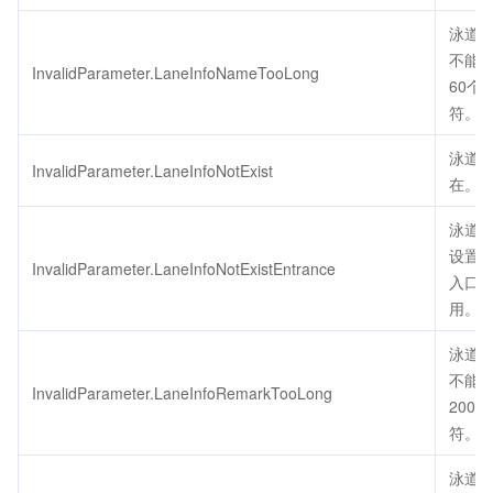
泳道
不能
InvalidParameter.LaneInfoNameTooLong
60个
符。
泳道
InvalidParameter.LaneInfoNotExist
在。
泳道
设置
InvalidParameter.LaneInfoNotExistEntrance
入口
用。
泳道
不能
InvalidParameter.LaneInfoRemarkTooLong
200
符。
泳道