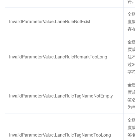
符。
全链
InvalidParameterValue.LaneRuleNotExist
度规
存在
全链
度规
InvalidParameterValue.LaneRuleRemarkTooLong
注不
过20
字符
全链
度规
InvalidParameterValue.LaneRuleTagNameNotEmpty
签名
为空
全链
度规
InvalidParameterValue.LaneRuleTagNameTooLong
签名