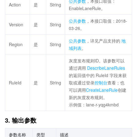
公共参数
，本接口取值：
Action
是
String
EnableLaneRule。
公共参数
，本接口取值：2018-
Version
是
String
03-26。
公共参数
，详见产品支持的
地
Region
是
String
域列表
。
灰度发布规则ID。该参数可以
通过调用
DescribeLaneRules
的返回值中的 RuleId 字段来获
RuleId
是
String
取或通过登录
控制台
查看；也
可以调用
CreateLaneRule
创建
新的灰度发布规则。
示例值：lane-r-yqg4kmbd
3. 输出参数
参数名称
类型
描述