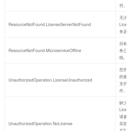
符。
无法
ResourceNotFound.LicenseServerNotFound
Licen
务器
目标
ResourceNotFound.MicroserviceOffline
务已
线。
您所
的服
UnauthorizedOperation.LicenseUnauthorized
支持
作。
缺少
Licen
请参
UnauthorizedOperation.NoLicense
买指
买TS