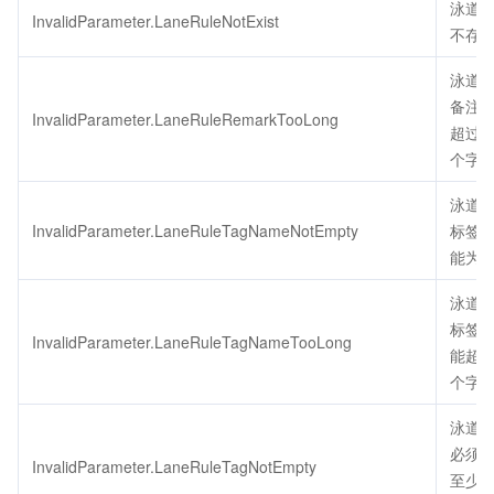
泳道
InvalidParameter.LaneRuleNotExist
不存
泳道
备注
InvalidParameter.LaneRuleRemarkTooLong
超过2
个字
泳道
InvalidParameter.LaneRuleTagNameNotEmpty
标签
能为
泳道
标签
InvalidParameter.LaneRuleTagNameTooLong
能超过
个字
泳道
必须
InvalidParameter.LaneRuleTagNotEmpty
至少