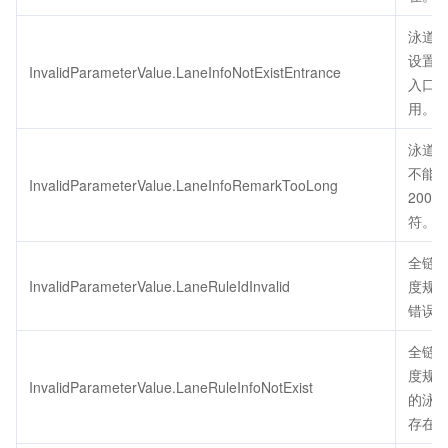
泳道
设置
InvalidParameterValue.LaneInfoNotExistEntrance
入口
用。
泳道
不能
InvalidParameterValue.LaneInfoRemarkTooLong
200
符。
全链
InvalidParameterValue.LaneRuleIdInvalid
度规则
错误
全链
度规
InvalidParameterValue.LaneRuleInfoNotExist
的泳
存在