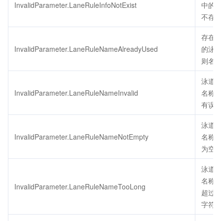
InvalidParameter.LaneRuleInfoNotExist
中的
不存
存在
InvalidParameter.LaneRuleNameAlreadyUsed
的泳
则名
泳道
InvalidParameter.LaneRuleNameInvalid
名称
有误
泳道
InvalidParameter.LaneRuleNameNotEmpty
名称
为空
泳道
名称
InvalidParameter.LaneRuleNameTooLong
超过6
字符