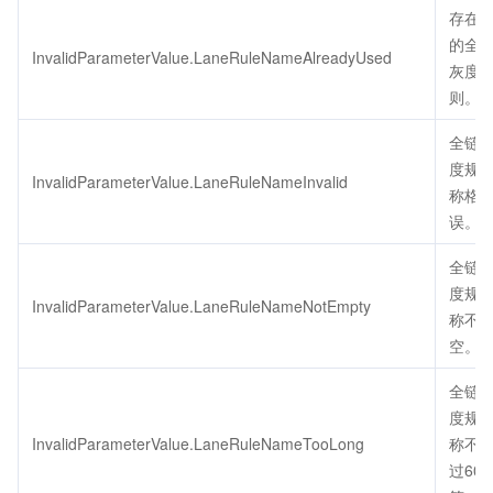
存在
的全
InvalidParameterValue.LaneRuleNameAlreadyUsed
灰度
则。
全链
度规
InvalidParameterValue.LaneRuleNameInvalid
称格
误。
全链
度规
InvalidParameterValue.LaneRuleNameNotEmpty
称不
空。
全链
度规
InvalidParameterValue.LaneRuleNameTooLong
称不
过60