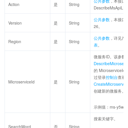
公共参数
，本接口
Action
是
String
DescribeMsApiLis
公共参数
，本接口取值
Version
是
String
26。
公共参数
，详见产
Region
是
String
表
。
微服务ID。该参数
DescribeMicroserv
的 Microservic
过登录
控制台
查看
MicroserviceId
是
String
CreateMicroservic
创建新的微服务。
示例值：ms-y5w8n
搜索关键字。
SearchWord
否
String