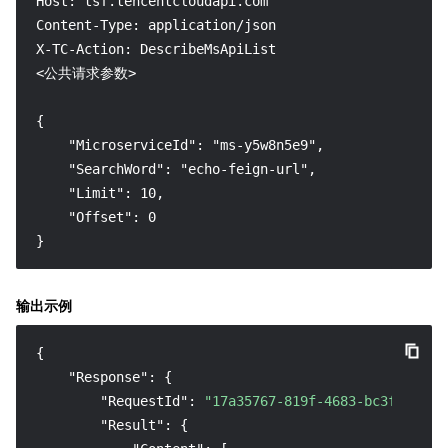
Host: tsf.tencentcloudapi.com

Content-Type: application/json

X-TC-Action: DescribeMsApiList

<公共请求参数>

{

    "MicroserviceId": "ms-y5w8n5e9",

    "SearchWord": "echo-feign-url",

    "Limit": 10,

    "Offset": 0

}
输出示例
{
"Response"
:
{
"RequestId"
:
"17a35767-819f-4683-bc3f-5430e
"Result"
:
{