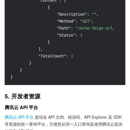
"Content"
:
[
{
"Description"
:
""
,
"Method"
:
"GET"
,
"Path"
:
"/echo-feign-url/{str}"
"Status"
:
1
}
]
,
"TotalCount"
:
1
}
}
}
5. 开发者资源
腾讯云 API 平台
腾讯云 API 平台
是综合 API 文档、错误码、API Explorer 及 SDK
等资源的统一查询平台，方便您从同一入口查询及使用腾讯云提供