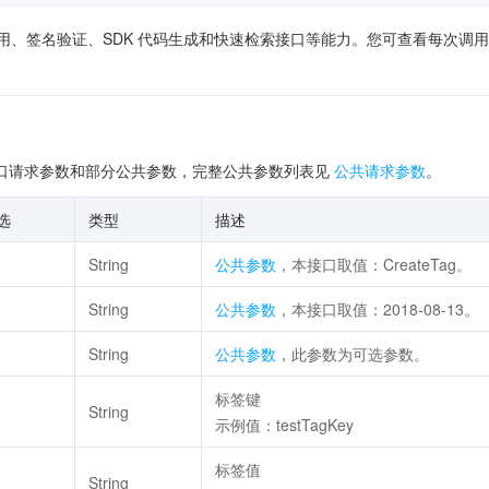
供了在线调用、签名验证、SDK 代码生成和快速检索接口等能力。您可查看每
口请求参数和部分公共参数，完整公共参数列表见
公共请求参数
。
选
类型
描述
String
公共参数
，本接口取值：CreateTag。
String
公共参数
，本接口取值：2018-08-13。
String
公共参数
，此参数为可选参数。
标签键
String
示例值：testTagKey
标签值
String