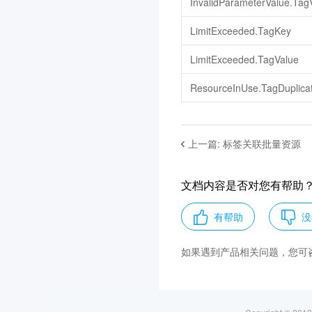
InvalidParameterValue.Ta
腾讯云健康看板
3.0
LimitExceeded.TagKey
网关负载均衡
3.0
LimitExceeded.TagValue
音视频终端 SDK(腾讯云视
立方)
ResourceInUse.TagDuplica
3.0
联网图像搜索
3.0
上一篇
:
标签关联批量资源
腾讯云数据库 AI 服务
3.0
TDSQL Boundless
3.0
文档内容是否对您有帮助
全球加速2.0
3.0
AI Agent 安全网关
3.0
有帮助
没
大模型服务平台 TokenHub
如果遇到产品相关问题，您可
3.0
腾讯混元生视频
3.0
腾讯混元生图
3.0