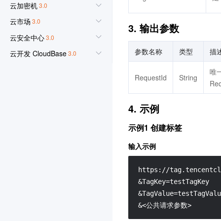
云加密机
3.0
云市场
3.0
3. 输出参数
云安全中心
3.0
参数名称
类型
描
云开发 CloudBase
3.0
腾讯云数据仓库 TCHouse-
唯
RequestId
String
P
Re
3.0
4. 示例
流计算 Oceanus
3.0
Elasticsearch Service
3.0
示例1 创建标签
集团账号管理
3.0
输入示例
图像识别
3.0
https://tag.tencentcl
文字识别
3.0
&TagKey=testTagKey

人脸识别
3.0
&TagValue=testTagValu
媒体处理
3.0
&<公共请求参数>
云直播
3.0