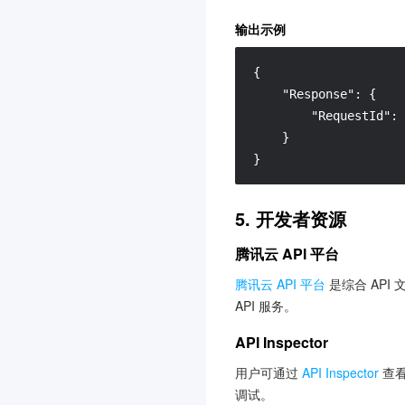
云联络中心
3.0
输出示例
机器翻译
3.0
{
物联网通信
3.0
"Response"
:
{
人脸融合
3.0
"RequestId"
:
}
弹性 MapReduce
3.0
}
游戏数据库 TcaplusDB
3.0
腾讯云 BI
3.0
5. 开发者资源
游戏多媒体引擎
3.0
腾讯云 API 平台
实时音视频
3.0
腾讯云 API 平台
是综合 API
腾讯云大模型训推平台TI-
API 服务。
ONE
3.0
API Inspector
渠道合作伙伴
3.0
用户可通过
API Inspector
查看
数据安全审计
3.0
调试。