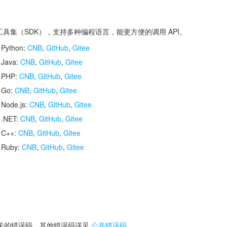
开发工具集（SDK），支持多种编程语言，能更方便的调用 API。
 Python:
CNB
,
GitHub
,
Gitee
 Java:
CNB
,
GitHub
,
Gitee
r PHP:
CNB
,
GitHub
,
Gitee
r Go:
CNB
,
GitHub
,
Gitee
 Node.js:
CNB
,
GitHub
,
Gitee
 .NET:
CNB
,
GitHub
,
Gitee
r C++:
CNB
,
GitHub
,
Gitee
r Ruby:
CNB
,
GitHub
,
Gitee
关的错误码，其他错误码详见
公共错误码
。