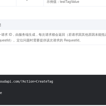
示例值：testTagValue
述
一请求 ID，由服务端生成，每次请求都会返回（若请求因其他原因未能
questId）。定位问题时需要提供该次请求的 RequestId。
oudapi.com/?Action=CreateTag

e
