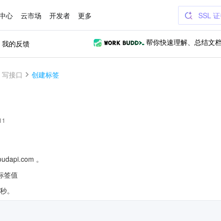
中心
云市场
开发者
更多
SSL 
我的反馈
帮你快速理解、总结文
写接口
创建标签
11
udapi.com 。
标签值
/秒。