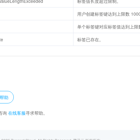
gValueLengthExceeded
标签值长度超过限制。
用户创建标签键达到上限数 100
单个标签键对应标签值达到上限数 
te
标签已存在。
？
帮助
咨询
在线客服
寻求帮助。