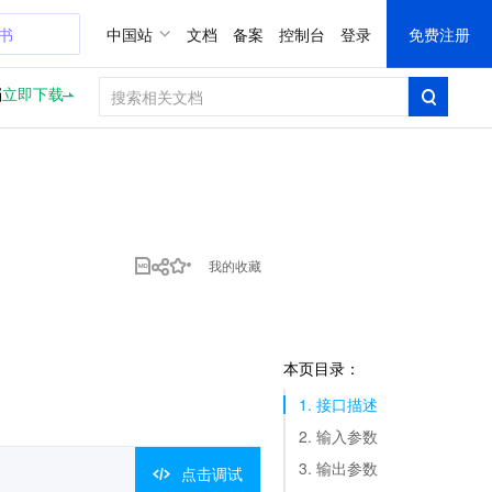
证书
中国站
文档
备案
控制台
登录
免费注册
档
立即下载
我的收藏
本页目录：
1. 接口描述
2. 输入参数
3. 输出参数
点击调试