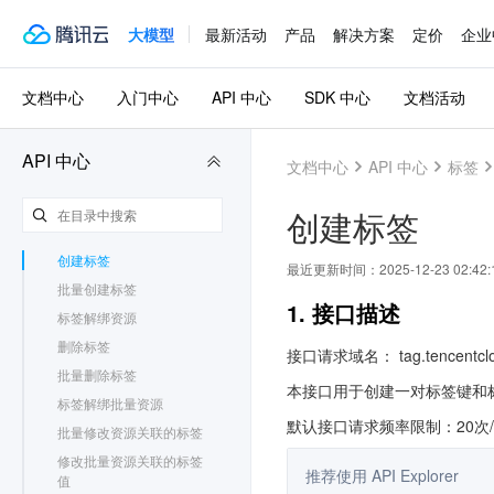
DDoS 防护
3.0
大模型
最新活动
产品
解决方案
定价
企业
标签
3.0
更新历史
文档中心
入门中心
API 中心
SDK 中心
文档活动
简介
API 概览
调用方式
API 中心
文档中心
API 中心
标签
写接口
标签关联资源
创建标签
标签关联批量资源
创建标签
最近更新时间：
2025-12-23 02:42:
批量创建标签
1. 接口描述
标签解绑资源
删除标签
接口请求域名： tag.tencentclo
批量删除标签
本接口用于创建一对标签键和
标签解绑批量资源
默认接口请求频率限制：20次
批量修改资源关联的标签
修改批量资源关联的标签
推荐使用 API Explorer
值