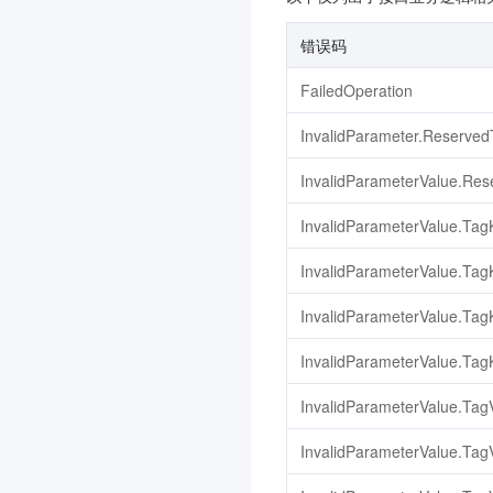
D
3.0
错误码
图片处理
FailedOperation
配置审计
3.0
InvalidParameter.Reserve
智能导诊
3.0
高性能应用服务 HAI
3.0
InvalidParameterValue.Re
文档服务
InvalidParameterValue.TagK
腾讯微卡
InvalidParameterValue.Tag
微瓴同业开放平台
3.0
消息队列 RocketMQ 版
InvalidParameterValue.Ta
3.0
视频审核
InvalidParameterValue.Ta
数据安全治理中心
3.0
InvalidParameterValue.TagV
文本审核
InvalidParameterValue.Ta
智能视图计算平台
3.0
商场客留大数据
3.0