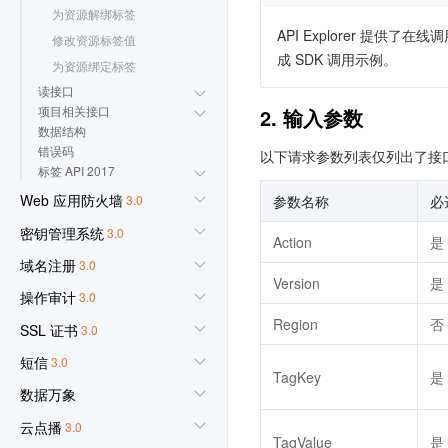
为资源解绑标签
API Explorer 提
修改资源标签值
成 SDK 调用示例。
为资源绑定标签
读接口
项目相关接口
2. 输入参数
数据结构
错误码
以下请求参数列表仅列出了接
标签 API 2017
Web 应用防火墙
参数名称
必
3.0
密钥管理系统
3.0
Action
是
域名注册
3.0
Version
是
操作审计
3.0
Region
否
SSL 证书
3.0
短信
3.0
TagKey
是
数据万象
云点播
3.0
TagValue
是