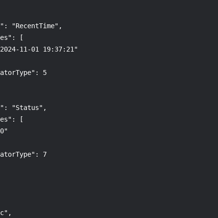
": "RecentTime",

es": [

2024-11-01 19:37:21"

atorType": 5

": "Status",

es": [

0"

atorType": 7

c",
