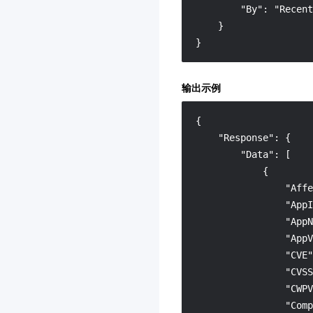
        "By": "Recent
视频审核
    }

数据安全治理中心
3.0
}
文本审核
智能视图计算平台
3.0
输出示例
商场客留大数据
3.0
{
腾讯云健康看板
3.0
"Response"
:
{
网关负载均衡
3.0
"Data"
:
[
音视频终端 SDK(腾讯云视
{
立方)
"Affe
"AppI
3.0
"AppN
联网图像搜索
3.0
"AppV
腾讯云数据库 AI 服务
3.0
"CVE"
TDSQL Boundless
"CVSS
3.0
"CWPV
全球加速2.0
3.0
"Comp