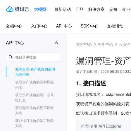
调用方式
多账号管理相关接口
大模型
最新活动
产品
解决方案
定价
企业
日志分析相关接口
报告下载相关接口
扫描任务相关接口
文档中心
入门中心
API 中心
SDK 中心
文档活动
旧版告警中心相关接口
风险中心相关接口
API 中心
获取资产视角的配置风险
文档中心
API 中心
云安全
列表
获取资产视角的端口风险
漏洞管理-资
列表
漏洞管理-资产视角的漏洞
最近更新时间：
2026-06-25 01:33:
风险列表
1. 接口描述
获取资产视角的漏洞风险
列表
接口请求域名： csip.tencentcl
获取资产视角的弱口令风
险列表
获取资产视角的漏洞风险列表
获取配置视角的配置风险
默认接口请求频率限制：20次
列表
获取端口视角的端口风险
列表
推荐使用 API Explorer