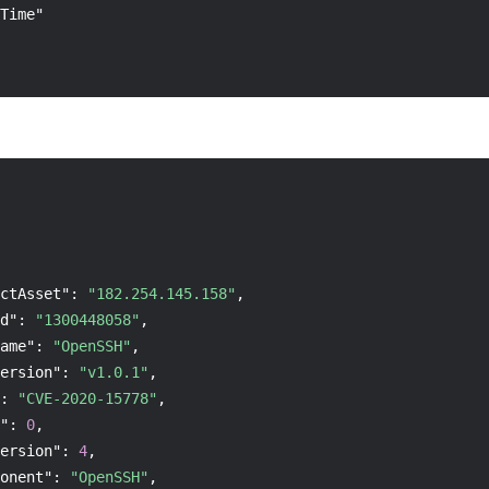
Time"

ctAsset"
:
"182.254.145.158"
,
d"
:
"1300448058"
,
ame"
:
"OpenSSH"
,
ersion"
:
"v1.0.1"
,
:
"CVE-2020-15778"
,
"
:
0
,
ersion"
:
4
,
onent"
:
"OpenSSH"
,