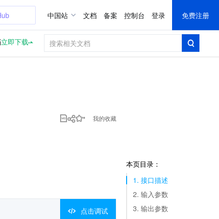
Hub
中国站
文档
备案
控制台
登录
免费注册
档
立即下载
我的收藏
本页目录：
1. 接口描述
2. 输入参数
3. 输出参数
点击调试