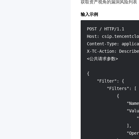
获取资产视角的漏洞风险列表
腾讯云大模型训推平台TI-
输入示例
ONE
3.0
POST / HTTP/1.1

渠道合作伙伴
3.0
Host: csip.tencentclo
数据安全审计
3.0
Content-Type: applica
X-TC-Action: Describe
数据库备份服务
3.0
<公共请求参数>

图片审核
iOA 零信任安全管理系统
{

3.0
    "Filter": {

        "Filters": [

分布式身份
3.0
            {

节省计划
3.0
                "Name
腾讯云智能体开发平台
3.0
                "Valu
                    "
云应用
3.0
                ],

向量数据库
3.0
                "Oper