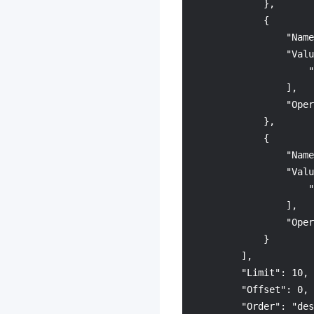
专属可用区
3.0
            },

            {

控制中心
3.0
                "Name
消息队列 CMQ 版
                "Valu
腾讯云 CA
3.0
                    "
                ],

腾讯云数据仓库 TCHouse-
                "Oper
D
            },

3.0
            {

图片处理
                "Name
配置审计
3.0
                "Valu
                    "
智能导诊
3.0
                ],

高性能应用服务 HAI
3.0
                "Oper
文档服务
            }

        ],

腾讯微卡
        "Limit": 10,

微瓴同业开放平台
3.0
        "Offset": 0,

消息队列 RocketMQ 版
3.0
        "Order": "des