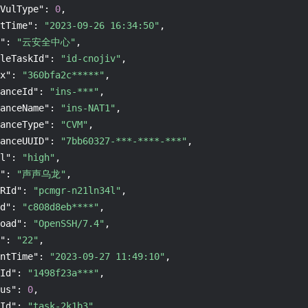
VulType"
:
0
,
tTime"
:
"2023-09-26 16:34:50"
,
"
:
"云安全中心"
,
leTaskId"
:
"id-cnojiv"
,
x"
:
"360bfa2c*****"
,
anceId"
:
"ins-***"
,
anceName"
:
"ins-NAT1"
,
anceType"
:
"CVM"
,
anceUUID"
:
"7bb60327-***-****-***"
,
l"
:
"high"
,
"
:
"声声乌龙"
,
RId"
:
"pcmgr-n21ln34l"
,
d"
:
"c808d8eb****"
,
oad"
:
"OpenSSH/7.4"
,
"
:
"22"
,
ntTime"
:
"2023-09-27 11:49:10"
,
Id"
:
"1498f23a***"
,
us"
:
0
,
Id"
:
"task-2k1b3"
,