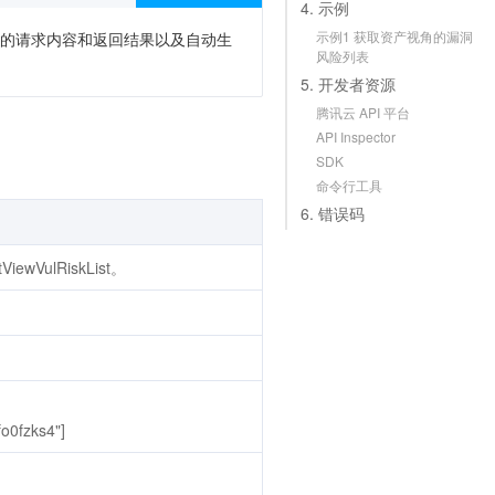
4. 示例
示例1 获取资产视角的漏洞
次调用的请求内容和返回结果以及自动生
风险列表
5. 开发者资源
腾讯云 API 平台
API Inspector
SDK
命令行工具
6. 错误码
ewVulRiskList。
0fzks4"]