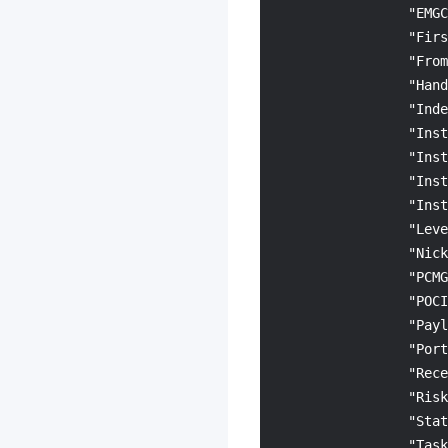
AI Agent 安全网关
3.0
"EMGC
"Firs
大模型服务平台 TokenHub
"From
3.0
"Hand
腾讯混元生视频
3.0
"Inde
腾讯混元生图
3.0
"Inst
"Inst
腾讯混元生3D
3.0
"Inst
事件中心
3.0
"Inst
腾讯云数据分析智能体
3.0
"Leve
"Nick
云原生智能网关
3.0
"PCMG
防火墙管理
3.0
"POCI
语音合成
3.0
"Payl
"Port
应用型负载均衡
3.0
"Rece
联网搜索API
3.0
"Risk
AI 临床助手
3.0
"Stat
"Task