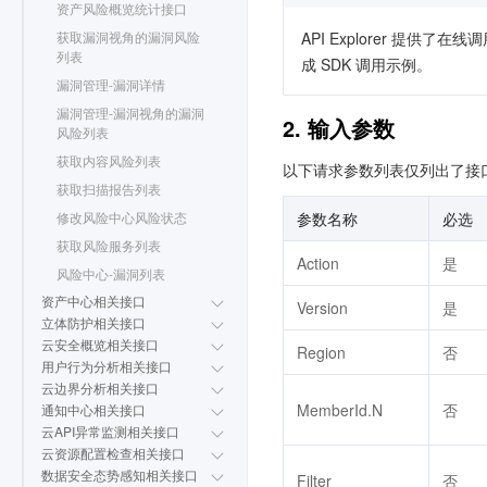
资产风险概览统计接口
获取漏洞视角的漏洞风险
API Explorer 提
列表
成 SDK 调用示例。
漏洞管理-漏洞详情
漏洞管理-漏洞视角的漏洞
2. 输入参数
风险列表
获取内容风险列表
以下请求参数列表仅列出了接
获取扫描报告列表
修改风险中心风险状态
参数名称
必选
获取风险服务列表
Action
是
风险中心-漏洞列表
资产中心相关接口
Version
是
立体防护相关接口
云安全概览相关接口
Region
否
用户行为分析相关接口
云边界分析相关接口
MemberId.N
否
通知中心相关接口
云API异常监测相关接口
云资源配置检查相关接口
数据安全态势感知相关接口
Filter
否