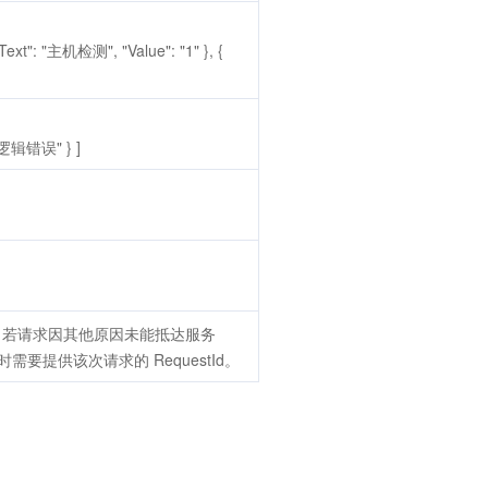
ext": "主机检测", "Value": "1" }, {
理逻辑错误" } ]
（若请求因其他原因未能抵达服务
需要提供该次请求的 RequestId。