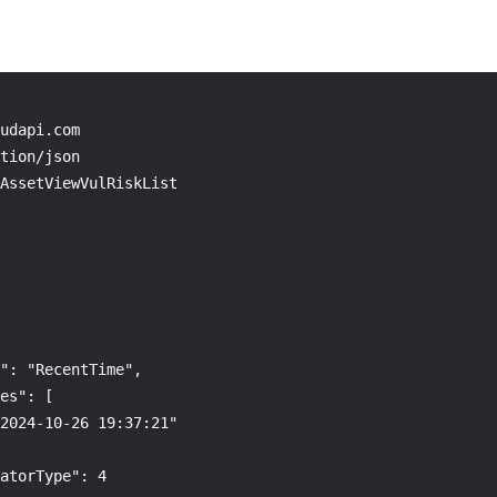
udapi.com

tion/json

AssetViewVulRiskList

": "RecentTime",

es": [

2024-10-26 19:37:21"

atorType": 4
