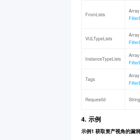
图像识别
3.0
Array
FromLists
文字识别
3.0
Filte
人脸识别
3.0
Array
媒体处理
3.0
VULTypeLists
Filte
云直播
3.0
Array
云联络中心
3.0
InstanceTypeLists
Filte
机器翻译
3.0
Array
物联网通信
3.0
Tags
Filte
人脸融合
3.0
弹性 MapReduce
3.0
RequestId
Strin
游戏数据库 TcaplusDB
3.0
腾讯云 BI
3.0
4. 示例
游戏多媒体引擎
3.0
示例1 获取资产视角的漏
实时音视频
3.0