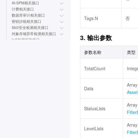
AI-SPM相关接口
计费相关接口
数据库审计相关接口
Tags.N
否
密钥沙箱相关接口
Skill安全检测相关接口
对象存储异常检测相关接口
3. 输出参数
IaC检测相关接口
主机资产相关接口
参数名称
类型
高级防御相关接口
告警中心相关接口
数据结构
TotalCount
Integ
错误码
云开发 CloudBase
3.0
Array
Data
腾讯云数据仓库 TCHouse-
Asse
P
3.0
Array
StatusLists
Filte
流计算 Oceanus
3.0
Elasticsearch Service
3.0
Array
LevelLists
Filte
集团账号管理
3.0