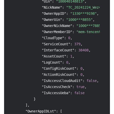
"Uin"
:
"100040148813"
,
"NickName"
:
"TC_20241224_Wez4"
,
"OwnerAppID"
:
"1330***9198"
,
"OwnerUin"
:
"1000***8855"
,
"OwnerNickName"
:
"1000***78855"
,
"OwnerMemberID"
:
"mem-tencent-59de5
"CloudType"
:
0
,
"ServiceCount"
:
379
,
"InterfaceCount"
:
38408
,
"AssetCount"
:
1
,
"LogCount"
:
0
,
"ConfigRiskCount"
:
0
,
"ActionRiskCount"
:
0
,
"IsAccessCloudAudit"
:
false
,
"IsAccessCheck"
:
true
,
"IsAccessUeba"
:
false
}
]
,
"OwnerAppIDLst"
:
[