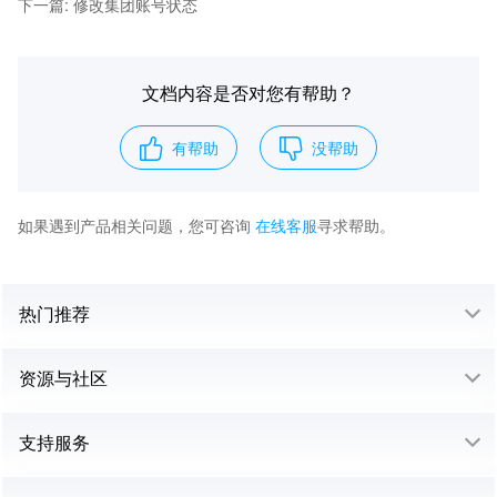
下一篇
:
修改集团账号状态
文档内容是否对您有帮助？
有帮助
没帮助
如果遇到产品相关问题，您可咨询
在线客服
寻求帮助。
热门推荐
资源与社区
支持服务