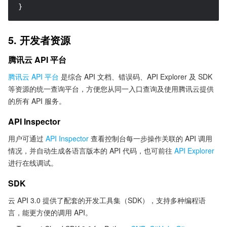
}
5. 开发者资源
腾讯云 API 平台
腾讯云 API 平台
是综合 API 文档、错误码、API Explorer 及 SDK
等资源的统一查询平台，方便您从同一入口查询及使用腾讯云提供
的所有 API 服务。
API Inspector
用户可通过
API Inspector
查看控制台每一步操作关联的 API 调用
情况，并自动生成各语言版本的 API 代码，也可前往
API Explorer
进行在线调试。
SDK
云 API 3.0 提供了配套的开发工具集（SDK），支持多种编程语
言，能更方便的调用 API。