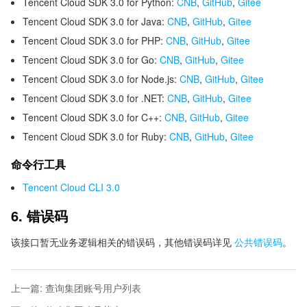
Tencent Cloud SDK 3.0 for Python:
CNB
,
GitHub
,
Gitee
Tencent Cloud SDK 3.0 for Java:
CNB
,
GitHub
,
Gitee
Tencent Cloud SDK 3.0 for PHP:
CNB
,
GitHub
,
Gitee
Tencent Cloud SDK 3.0 for Go:
CNB
,
GitHub
,
Gitee
Tencent Cloud SDK 3.0 for Node.js:
CNB
,
GitHub
,
Gitee
Tencent Cloud SDK 3.0 for .NET:
CNB
,
GitHub
,
Gitee
Tencent Cloud SDK 3.0 for C++:
CNB
,
GitHub
,
Gitee
Tencent Cloud SDK 3.0 for Ruby:
CNB
,
GitHub
,
Gitee
命令行工具
Tencent Cloud CLI 3.0
6. 错误码
该接口暂无业务逻辑相关的错误码，其他错误码详见
公共错误码
。
上一篇
:
查询集团账号用户列表