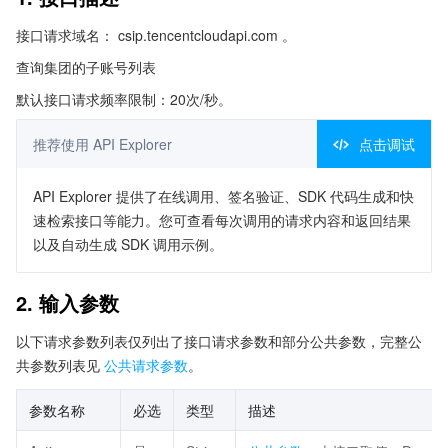
接口请求域名： csip.tencentcloudapi.com 。
查询集团的子账号列表
默认接口请求频率限制：20次/秒。
推荐使用 API Explorer
点击调试
API Explorer 提供了在线调用、签名验证、SDK 代码生成和快
速检索接口等能力。您可查看每次调用的请求内容和返回结果
以及自动生成 SDK 调用示例。
2. 输入参数
以下请求参数列表仅列出了接口请求参数和部分公共参数，完整公
共参数列表见
公共请求参数
。
参数名称
必选
类型
描述