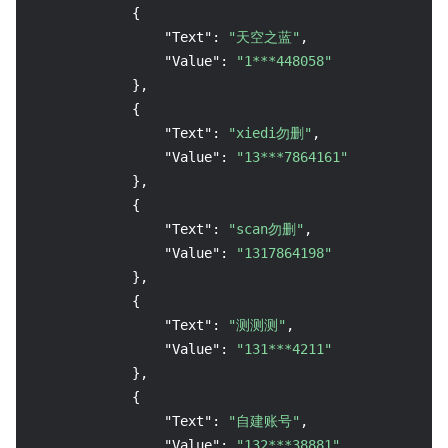
{
"Text"
:
"天空之蓝"
,
"Value"
:
"1***448058"
}
,
{
"Text"
:
"xiedi勿删"
,
"Value"
:
"13***7864161"
}
,
{
"Text"
:
"scan勿删"
,
"Value"
:
"1317864198"
}
,
{
"Text"
:
"测测测"
,
"Value"
:
"131***4211"
}
,
{
"Text"
:
"自建账号"
,
"Value"
:
"132***38881"