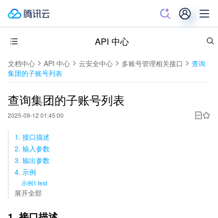
API 中心
文档中心
API 中心
云安全中心
多账号管理相关接口
查询
集团的子账号列表
查询集团的子账号列表
2025-09-12 01:45:00
1. 接口描述
2. 输入参数
3. 输出参数
4. 示例
示例1 test
展开全部
1. 接口描述