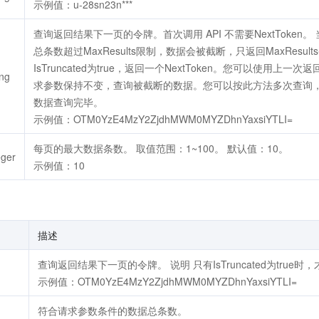
示例值：u-28sn23n***
查询返回结果下一页的令牌。首次调用 API 不需要NextToken。
总条数超过MaxResults限制，数据会被截断，只返回MaxResu
IsTruncated为true，返回一个NextToken。您可以使用上一次返
ing
求参数保持不变，查询被截断的数据。您可以按此方法多次查询，直到IsT
数据查询完毕。
示例值：OTM0YzE4MzY2ZjdhMWM0MYZDhnYaxsiYTLI=
每页的最大数据条数。 取值范围：1~100。 默认值：10。
eger
示例值：10
描述
查询返回结果下一页的令牌。 说明 只有IsTruncated为true
示例值：OTM0YzE4MzY2ZjdhMWM0MYZDhnYaxsiYTLI=
符合请求参数条件的数据总条数。