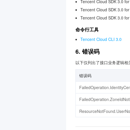
Tencent Cloud SDK 3.0 for
消息队列 CMQ 版
Tencent Cloud SDK 3.0 fo
多模态智能数据湖 TCLake
Tencent Cloud SDK 3.0 fo
3.0
命令行工具
知识引擎原子能力
3.0
Tencent Cloud CLI 3.0
商业流程服务
3.0
6. 错误码
消息队列 MQTT 版
3.0
Agent Runtime
3.0
以下仅列出了接口业务逻辑相
软件成分分析
3.0
错误码
声音复刻
3.0
FailedOperation.IdentityC
容器镜像服务
3.0
物联网智能视频服务(消费
FailedOperation.ZoneIdNot
版)
ResourceNotFound.UserNot
3.0
注册配置治理
3.0
数据湖计算 DLC
3.0