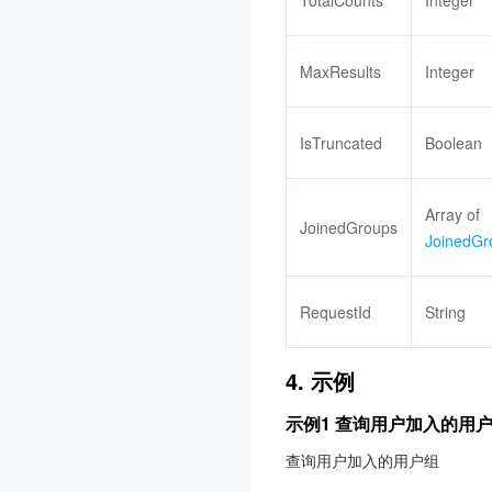
TotalCounts
Integer
分布式身份
3.0
节省计划
3.0
MaxResults
Integer
腾讯云智能体开发平台
3.0
云应用
3.0
IsTruncated
Boolean
向量数据库
3.0
专属可用区
3.0
Array of
JoinedGroups
控制中心
3.0
JoinedGr
语音识别
3.0
腾讯云 CA
3.0
RequestId
String
腾讯云数据仓库 TCHouse-
D
4. 示例
3.0
示例1 查询用户加入的用
图片处理
配置审计
3.0
查询用户加入的用户组