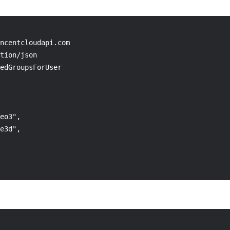
ncentcloudapi.com

tion/json

edGroupsForUser

eo3",

e3d",
