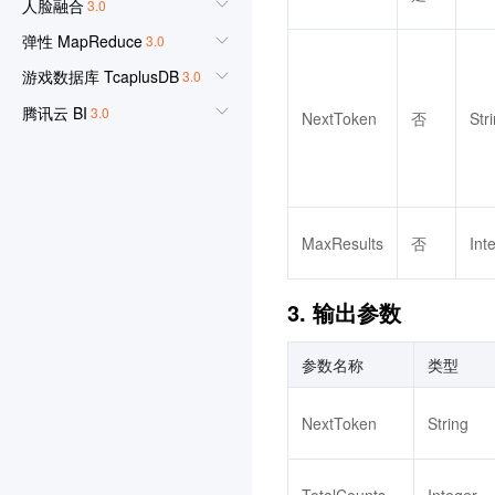
人脸融合
3.0
弹性 MapReduce
3.0
游戏数据库 TcaplusDB
3.0
腾讯云 BI
3.0
NextToken
否
Str
游戏多媒体引擎
3.0
实时音视频
3.0
腾讯云大模型训推平台TI-
MaxResults
否
Int
ONE
3.0
渠道合作伙伴
3. 输出参数
3.0
数据安全审计
3.0
参数名称
类型
数据库备份服务
3.0
图片审核
NextToken
String
iOA 零信任安全管理系统
3.0