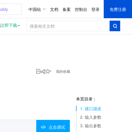
uddy
中国站
文档
备案
控制台
登录
免费注册
档
立即下载
我的收藏
本页目录：
1. 接口描述
2. 输入参数
3. 输出参数
点击调试