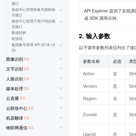
接口
身份中心管理多账号授权相
API Explorer 提
关接口
成 SDK 调用示例。
身份中心管理子用户同步相
关接口
数据结构
2. 输入参数
错误码
集团账号管理 API 2018-12-
以下请求参数列表仅列出了接
25
图像识别
3.0
参数名称
必选
类
文字识别
3.0
Action
是
Str
人脸识别
3.0
Version
是
Str
媒体处理
3.0
云直播
Region
否
Str
3.0
云联络中心
3.0
ZoneId
是
Str
机器翻译
3.0
物联网通信
3.0
UserId
是
Str