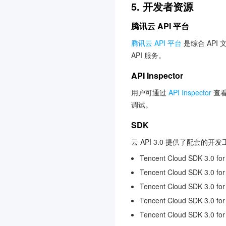
5. 开发者资源
防火墙管理
3.0
语音合成
腾讯云 API 平台
3.0
应用型负载均衡
3.0
腾讯云 API 平台
是综合 API
API 服务。
联网搜索API
3.0
AI 临床助手
3.0
API Inspector
智能顾问
3.0
用户可通过
API Inspector
查看
调试。
消息队列 Pulsar 版
3.0
智能全局流量管理
3.0
SDK
暴露面管理服务
3.0
云 API 3.0 提供了配套的
多媒体处理
Tencent Cloud SDK 3.0 for
云托付物理服务器
Tencent Cloud SDK 3.0 for
3.0
Tencent Cloud SDK 3.0 fo
腾讯云微搭低代码
3.0
Tencent Cloud SDK 3.0 fo
内容识别
Tencent Cloud SDK 3.0 for
消息队列 RabbitMQ 版
3.0