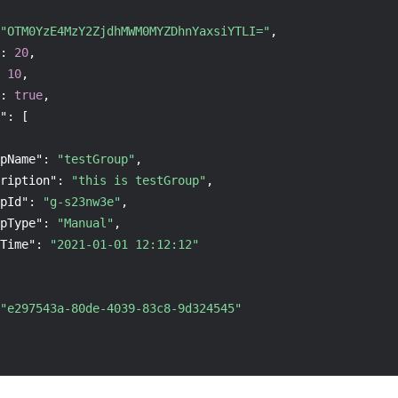
"OTM0YzE4MzY2ZjdhMWM0MYZDhnYaxsiYTLI="
,
:
20
,
10
,
:
true
,
"
:
[
pName"
:
"testGroup"
,
ription"
:
"this is testGroup"
,
pId"
:
"g-s23nw3e"
,
pType"
:
"Manual"
,
Time"
:
"2021-01-01 12:12:12"
"e297543a-80de-4039-83c8-9d324545"