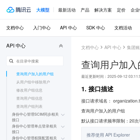
集团管理策略相关接口
资源共享相关接口
大模型
最新活动
产品
解决方案
定价
企业
身份中心管理相关接口
身份中心管理用户相关接口
文档中心
入门中心
API 中心
SDK 中心
文档活动
身份中心管理用户组相关接
口
创建用户组
API 中心
文档中心
API 中心
集团账
删除用户组
为用户组添加用户
查询用户加入
查询用户组中的用户列表
查询用户加入的用户组
最近更新时间：
2025-09-12 03:11:
从用户组中移除用户
1. 接口描述
修改用户组信息
查询用户组信息
接口请求域名： organization.te
查询用户组列表
查询用户加入的用户组
身份中心管理SCIM同步相关
接口
默认接口请求频率限制：20次
身份中心管理单点登录相关
接口
推荐使用 API Explorer
身份中心管理权限配置相关