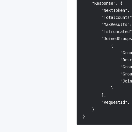
"Response"
:
{
3.0
"NextToken"
:
联网图像搜索
3.0
"TotalCounts"
"MaxResults"
:
腾讯云数据库 AI 服务
3.0
"IsTruncated"
TDSQL Boundless
3.0
"JoinedGroups
全球加速2.0
3.0
{
"Grou
AI Agent 安全网关
3.0
"Desc
大模型服务平台 TokenHub
"Grou
3.0
"Grou
腾讯混元生视频
3.0
"Join
}
腾讯混元生图
3.0
]
,
腾讯混元生3D
3.0
"RequestId"
:
事件中心
3.0
}
}
腾讯云数据分析智能体
3.0
云原生智能网关
3.0