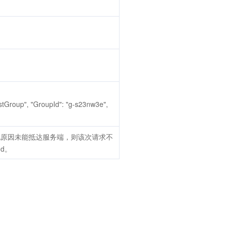
stGroup", "GroupId": "g-s23nw3e",
他原因未能抵达服务端，则该次请求不
Id。