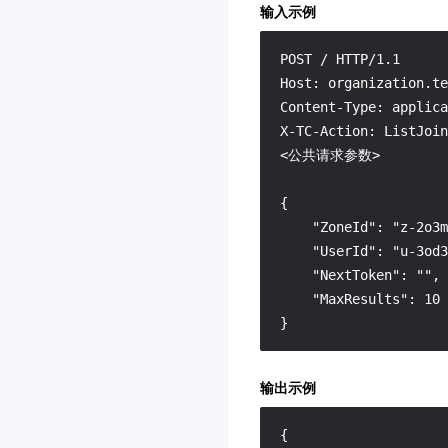
智能导诊
3.0
输入示例
高性能应用服务 HAI
3.0
POST / HTTP/1.1

文档服务
Host: organization.te
腾讯微卡
Content-Type: applica
微瓴同业开放平台
3.0
X-TC-Action: ListJoin
<公共请求参数>

消息队列 RocketMQ 版
3.0
视频审核
{

数据安全治理中心
    "ZoneId": "z-2o3m
3.0
    "UserId": "u-3od3
文本审核
    "NextToken": "",

智能视图计算平台
3.0
    "MaxResults": 10

}
商场客留大数据
3.0
腾讯云健康看板
3.0
输出示例
网关负载均衡
3.0
音视频终端 SDK(腾讯云视
{
立方)