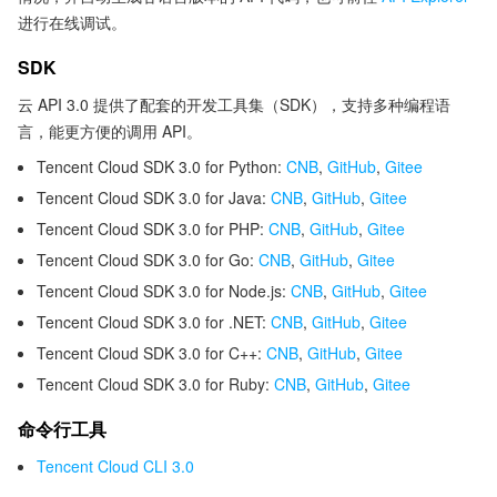
进行在线调试。
SDK
云 API 3.0 提供了配套的开发工具集（SDK），支持多种编程语
言，能更方便的调用 API。
Tencent Cloud SDK 3.0 for Python:
CNB
,
GitHub
,
Gitee
Tencent Cloud SDK 3.0 for Java:
CNB
,
GitHub
,
Gitee
Tencent Cloud SDK 3.0 for PHP:
CNB
,
GitHub
,
Gitee
Tencent Cloud SDK 3.0 for Go:
CNB
,
GitHub
,
Gitee
Tencent Cloud SDK 3.0 for Node.js:
CNB
,
GitHub
,
Gitee
Tencent Cloud SDK 3.0 for .NET:
CNB
,
GitHub
,
Gitee
Tencent Cloud SDK 3.0 for C++:
CNB
,
GitHub
,
Gitee
Tencent Cloud SDK 3.0 for Ruby:
CNB
,
GitHub
,
Gitee
命令行工具
Tencent Cloud CLI 3.0