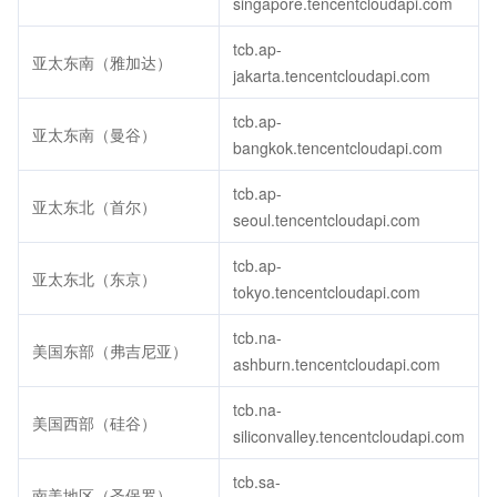
singapore.tencentcloudapi.com
tcb.ap-
亚太东南（雅加达）
jakarta.tencentcloudapi.com
tcb.ap-
亚太东南（曼谷）
bangkok.tencentcloudapi.com
tcb.ap-
亚太东北（首尔）
seoul.tencentcloudapi.com
tcb.ap-
亚太东北（东京）
tokyo.tencentcloudapi.com
tcb.na-
美国东部（弗吉尼亚）
ashburn.tencentcloudapi.com
tcb.na-
美国西部（硅谷）
siliconvalley.tencentcloudapi.com
tcb.sa-
南美地区（圣保罗）