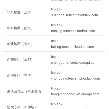
tcb.ap-
华东地区（上海）
shanghai.tencentcloudapi.com
tcb.ap-
华东地区（南京）
nanjing.tencentcloudapi.com
tcb.ap-
华北地区（北京）
beijing.tencentcloudapi.com
tcb.ap-
西南地区（成都）
chengdu.tencentcloudapi.com
tcb.ap-
西南地区（重庆）
chongqing.tencentcloudapi.com
tcb.ap-
港澳台地区（中国香港）
hongkong.tencentcloudapi.com
tcb.ap-
亚太东南（新加坡）