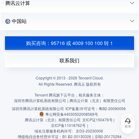
腾讯云计算
中国站
购买咨询：95716 或 4009 100 100 转 1
联系我们
Copyright © 2013 -
2026
Tencent Cloud.
All Rights Reserved. 腾讯云 版权所有
Tencent 腾讯旗下云平台，相关服务主体：
深圳市腾讯计算机系统有限公司
|
腾讯云计算（北京）有限责任公司
深圳市腾讯计算机系统有限公司
ICP备案/许可证号：
粤B2-20090059
粤公网安备44030502008569号
腾讯云计算（北京）有限责任公司
京ICP证150476号 |
京ICP备11018762号
|
咨询
域名注册服务机构许可:
京D3-20230006
增值电信业务经营许可证：B1.B2-20130326
|
京B2-20170284