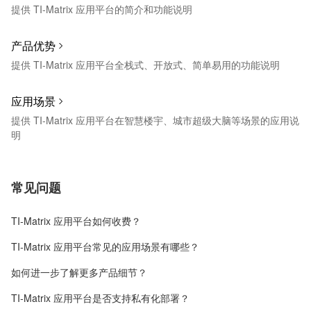
提供 TI-Matrix 应用平台的简介和功能说明
产品优势
提供 TI-Matrix 应用平台全栈式、开放式、简单易用的功能说明
应用场景
提供 TI-Matrix 应用平台在智慧楼宇、城市超级大脑等场景的应用说
明
常见问题
TI-Matrix 应用平台如何收费？
TI-Matrix 应用平台常见的应用场景有哪些？
如何进一步了解更多产品细节？
TI-Matrix 应用平台是否支持私有化部署？