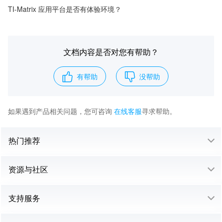
TI-Matrix 应用平台是否有体验环境？
文档内容是否对您有帮助？
有帮助
没帮助
如果遇到产品相关问题，您可咨询
在线客服
寻求帮助。
热门推荐
资源与社区
支持服务