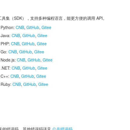
开发工具集（SDK），支持多种编程语言，能更方便的调用 API。
 Python:
CNB
,
GitHub
,
Gitee
 Java:
CNB
,
GitHub
,
Gitee
r PHP:
CNB
,
GitHub
,
Gitee
r Go:
CNB
,
GitHub
,
Gitee
 Node.js:
CNB
,
GitHub
,
Gitee
 .NET:
CNB
,
GitHub
,
Gitee
r C++:
CNB
,
GitHub
,
Gitee
r Ruby:
CNB
,
GitHub
,
Gitee
关的错误码，其他错误码详见
公共错误码
。