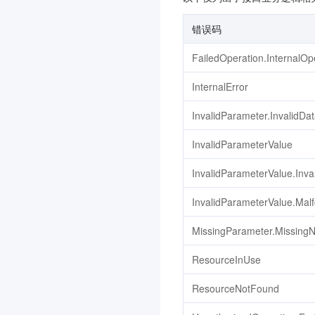
错误码
FailedOperation.InternalOp
InternalError
InvalidParameter.InvalidDa
InvalidParameterValue
InvalidParameterValue.Inva
InvalidParameterValue.Mal
MissingParameter.MissingN
ResourceInUse
ResourceNotFound