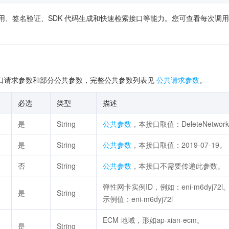
供了在线调用、签名验证、SDK 代码生成和快速检索接口等能力。您可查看每
口请求参数和部分公共参数，完整公共参数列表见
公共请求参数
。
必选
类型
描述
是
String
公共参数
，本接口取值：DeleteNetworkI
是
String
公共参数
，本接口取值：2019-07-19。
否
String
公共参数
，本接口不需要传递此参数。
弹性网卡实例ID，例如：eni-m6dyj72l
是
String
示例值：eni-m6dyj72l
ECM 地域，形如ap-xian-ecm。
是
String