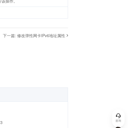
行该操作。
。
下一篇
:
修改弹性网卡IPv6地址属性
咨询
3