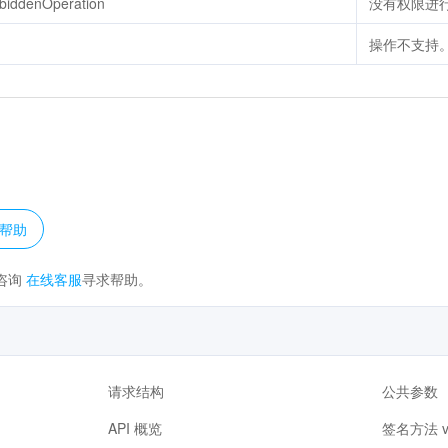
biddenOperation
没有权限进
操作不支持
？
帮助
咨询
在线客服
寻求帮助。
请求结构
公共参数
API 概览
签名方法 v