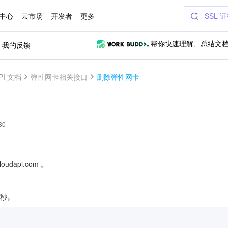
中心
云市场
开发者
更多
SSL 
我的反馈
帮你快速理解、总结文
PI 文档
弹性网卡相关接口
删除弹性网卡
30
udapi.com 。
/秒。