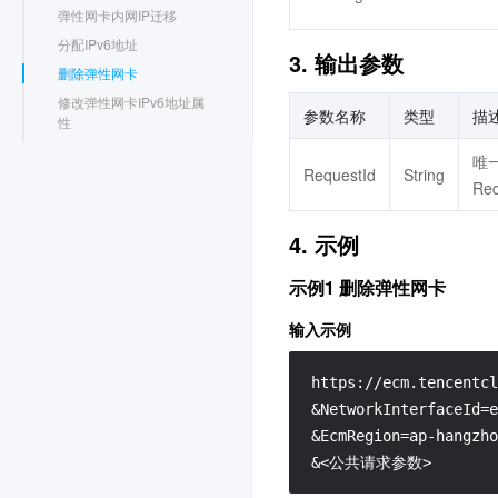
弹性网卡内网IP迁移
分配IPv6地址
3. 输出参数
删除弹性网卡
修改弹性网卡IPv6地址属
参数名称
类型
描
性
修改弹性网卡内网IP信息
唯
RequestId
String
释放IPv6地址
Re
弹性公网IP相关接口
高可用虚拟IP相关接口
4. 示例
弹性公网IPv6相关接口
密钥相关接口
示例1 删除弹性网卡
安全组相关接口
其他接口
输入示例
数据结构
错误码
https://ecm.tencentcl
常见问题
&NetworkInterfaceId=e
服务等级协议
&EcmRegion=ap-hangzho
&<公共请求参数>
联系我们