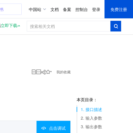
证书
中国站
文档
备案
控制台
登录
免费注册
档
立即下载
我的收藏
本页目录：
1. 接口描述
2. 输入参数
3. 输出参数
点击调试