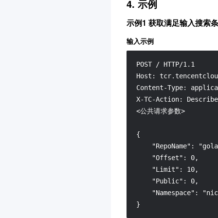
4. 示例
示例1 获取满足输入搜索
输入示例
POST / HTTP/1.1

Host: tcr.tencentclou
Content-Type: applica
X-TC-Action: Describe
<公共请求参数>

{

    "RepoName": "gola
    "Offset": 0,

    "Limit": 10,

    "Public": 0,

    "Namespace": "nic
}