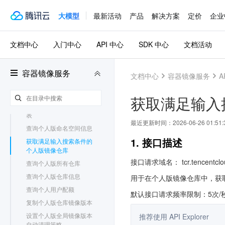
日志
查询应用更新触发器
大模型
最新活动
产品
解决方案
定价
企业
查询个人收藏仓库
查询个人版中与指定tag镜
文档中心
入门中心
API 中心
SDK 中心
文档活动
像内容相同的tag列表
获取个人版全局镜像版本
自动清理策略
容器镜像服务
文档中心
容器镜像服务
A
获取个人版仓库自动清理
策略
获取满足输入
获取个人版镜像仓库tag列
表
最近更新时间：
2026-06-26 01:51:
查询个人版命名空间信息
1. 接口描述
获取满足输入搜索条件的
个人版镜像仓库
接口请求域名： tcr.tencentclo
查询个人版所有仓库
查询个人版仓库信息
用于在个人版镜像仓库中，获
查询个人用户配额
默认接口请求频率限制：5次/
复制个人版仓库镜像版本
设置个人版全局镜像版本
推荐使用 API Explorer
自动清理策略