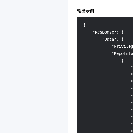
输出示例
{
"Response"
:
{
"Data"
:
{
"Privileg
"RepoInfo
{
"
"
"
"
"
"
"
"
"
"