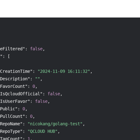
eFiltered"
:
false
,
"
:
[
CreationTime"
:
"2024-11-09 16:11:32"
,
Description"
:
""
,
FavorCount"
:
0
,
IsQcloudOfficial"
:
false
,
IsUserFavor"
:
false
,
Public"
:
0
,
PullCount"
:
0
,
RepoName"
:
"nicokang/golang-test"
,
RepoType"
:
"QCLOUD HUB"
,
TagCount"
:
1
,