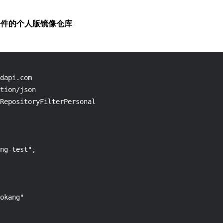
条件的个人版镜像仓库
dapi.com

tion/json

RepositoryFilterPersonal

ng-test",

okang"
