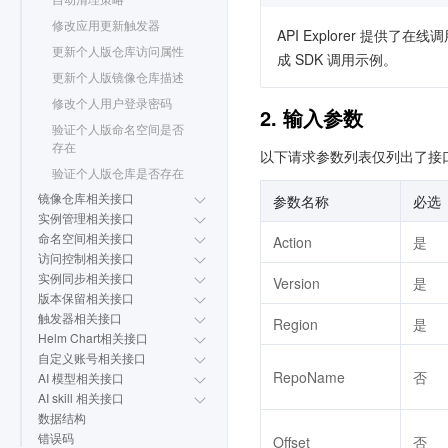
修改应用更新触发器
API Explorer 提
更新个人版仓库访问属性
成 SDK 调用示例。
更新个人版镜像仓库描述
修改个人用户登录密码
2. 输入参数
验证个人版命名空间是否
存在
以下请求参数列表仅列出了接
验证个人版仓库是否存在
镜像仓库相关接口
参数名称
必选
实例管理相关接口
命名空间相关接口
Action
是
访问控制相关接口
实例同步相关接口
Version
是
版本保留相关接口
触发器相关接口
Region
是
Helm Chart相关接口
自定义账号相关接口
RepoName
否
AI 模型相关接口
AI skill 相关接口
数据结构
错误码
Offset
否