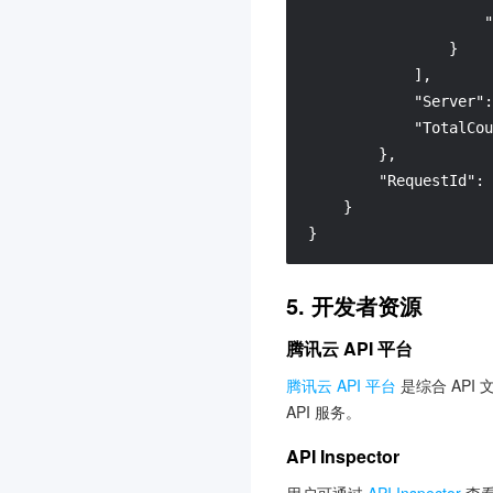
"
}
]
,
"Server"
:
"TotalCou
}
,
"RequestId"
:
}
}
5. 开发者资源
腾讯云 API 平台
腾讯云 API 平台
是综合 API
API 服务。
API Inspector