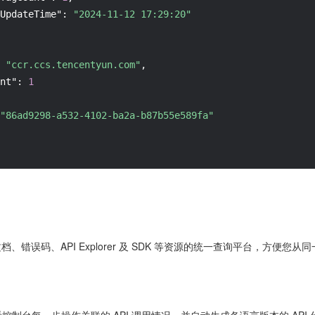
UpdateTime"
:
"2024-11-12 17:29:20"
"ccr.ccs.tencentyun.com"
,
nt"
:
1
"86ad9298-a532-4102-ba2a-b87b55e589fa"
 文档、错误码、API Explorer 及 SDK 等资源的统一查询平台，方