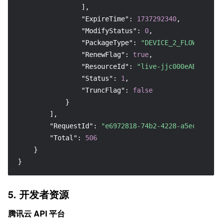
]
,
"ExpireTime"
:
1737292340
,
"ModifyStatus"
:
0
,
"PackageType"
:
"DEVICE_2_FLOW_50G"
,
"RenewFlag"
:
true
,
"ResourceId"
:
"live-jjc000eABvgr_qt
"Status"
:
1
,
"TruncFlag"
:
false
}
]
,
"RequestId"
:
"e6972818-74b2-4228-a5ec-70c11
"Total"
:
506
}
}
5. 开发者资源
腾讯云 API 平台