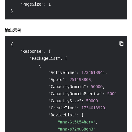
    "PageSize": 1

}
输出示例
{
"Response"
:
{
"PackageList"
:
[
{
"ActiveTime"
:
1734613941
,
"AppId"
:
251198806
,
"CapacityRemain"
:
50000
,
"CapacityRemainPrecise"
:
50000
,
"CapacitySize"
:
50000
,
"CreateTime"
:
1734613920
,
"DeviceList"
:
[
"mna-6t5t54hcry"
,
"mna-s72mu68gh3"