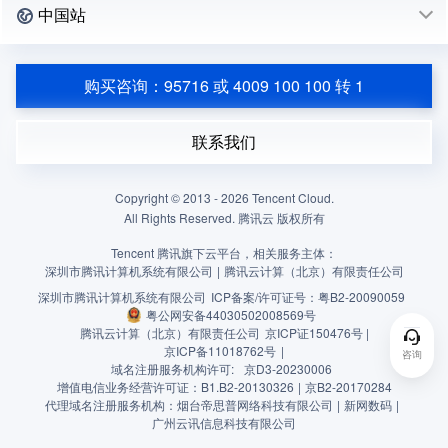
中国站
购买咨询：95716 或 4009 100 100 转 1
联系我们
Copyright © 2013 -
2026
Tencent Cloud.
All Rights Reserved. 腾讯云 版权所有
Tencent 腾讯旗下云平台，相关服务主体：
深圳市腾讯计算机系统有限公司
|
腾讯云计算（北京）有限责任公司
深圳市腾讯计算机系统有限公司
ICP备案/许可证号：
粤B2-20090059
粤公网安备44030502008569号
腾讯云计算（北京）有限责任公司
京ICP证150476号 |
京ICP备11018762号
|
咨询
域名注册服务机构许可:
京D3-20230006
增值电信业务经营许可证：B1.B2-20130326
|
京B2-20170284
代理域名注册服务机构：烟台帝思普网络科技有限公司
|
新网数码
|
广州云讯信息科技有限公司