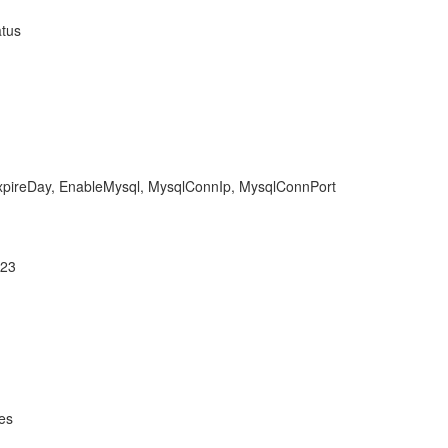
tus
Day, EnableMysql, MysqlConnIp, MysqlConnPort
23
es