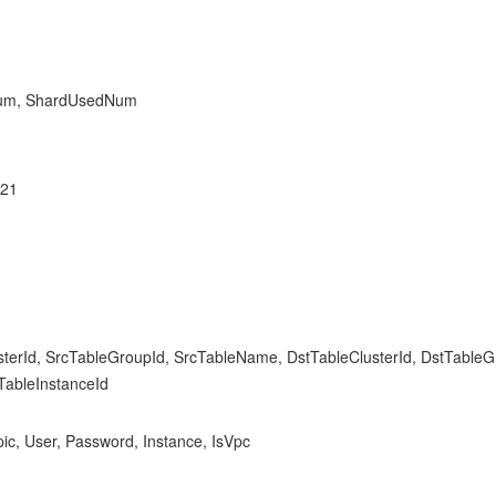
m, ShardUsedNum
21
terId, SrcTableGroupId, SrcTableName, DstTableClusterId, DstTable
TableInstanceId
ic, User, Password, Instance, IsVpc