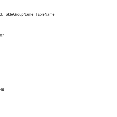
d
d, TableGroupName, TableName
07
49