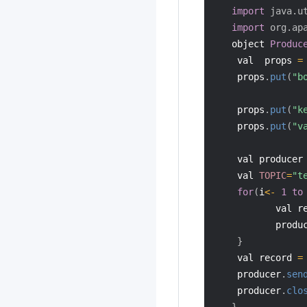
import
java.u
import
org.ap
   object 
Produc
    val  props 
=
    props
.
put
(
"b
    props
.
put
(
"k
    props
.
put
(
"v
    val producer
    val 
TOPIC
=
"t
for
(
i
<
-
1
to
           val r
           produ
}
    val record 
=
    producer
.
sen
    producer
.
clo
}