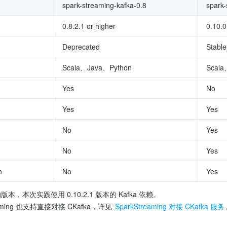
spark-streaming-kafka-0.8
spark-
0.8.2.1 or higher
0.10.0
Deprecated
Stable
Scala、Java、Python
Scala
Yes
No
Yes
Yes
No
Yes
No
Yes
n
No
Yes
的版本，本次实践使用 0.10.2.1 版本的 Kafka 依赖。
aming 也支持直接对接 CKafka，详见 
SparkStreaming 对接 CKafka 服务