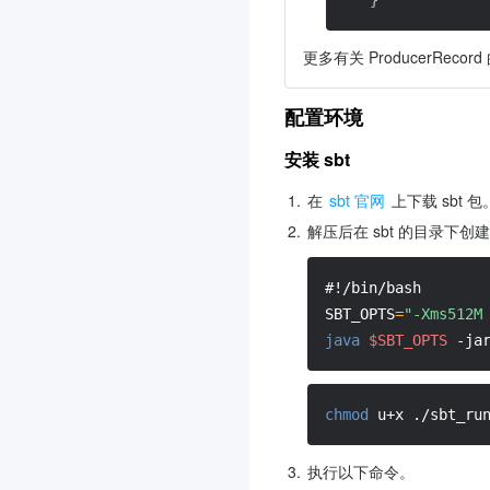
更多有关 ProducerRecor
配置环境
安装 sbt
1.
在 
sbt 官网
 上下载 sbt 包
2.
解压后在 sbt 的目录下创建
#!/bin/bash
SBT_OPTS
=
"-Xms512M
java
$SBT_OPTS
-ja
chmod
 u+x ./sbt_ru
3.
执行以下命令。