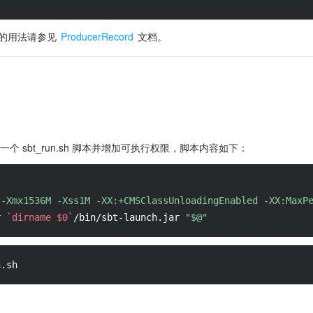
d 的用法请参见 
ProducerRecord
 文档。
。
一个 sbt_run.sh 脚本并增加可执行权限，脚本内容如下：
 -Xmx1536M -Xss1M -XX:+CMSClassUnloadingEnabled -XX:MaxP
r
`dirname $0`
/bin/sbt-launch.jar 
"$@"
n.sh