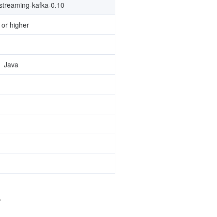
streaming-kafka-0.10
 or higher
、Java
。