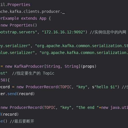
til.
Properties
ache.kafka.clients.producer.
_
erExample
extends
App
{
new
Properties
(
)
ootstrap.servers"
,
"172.16.16.12:9092"
)
//实例信息中的内网 
ey.serializer"
,
"org.apache.kafka.common.serialization.S
alue.serializer"
,
"org.apache.kafka.common.serialization
 
=
new
KafkaProducer
[
String
,
String
]
(
props
)
est"
//指定要生产的 Topic
50
)
{
ecord 
=
new
ProducerRecord
(
TOPIC
,
"key"
,
 s
"hello $i"
)
//
cer
.
send
(
record
)
new
ProducerRecord
(
TOPIC
,
"key"
,
"the end "
+
new
java.ut
d
(
record
)
se
(
)
//最后要断开