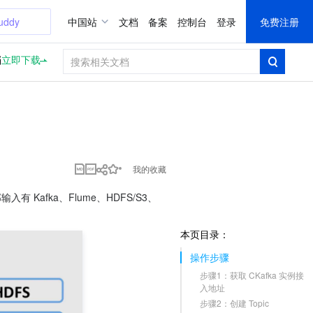
uddy
中国站
文档
备案
控制台
登录
免费注册
档
立即下载
我的收藏
有 Kafka、Flume、HDFS/S3、
本页目录：
操作步骤
步骤1：获取 CKafka 实例接
入地址
步骤2：创建 Topic