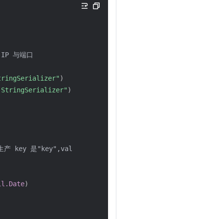
IP 与端口
tringSerializer"
)
.StringSerializer"
)
生产 key 是"key",value 是 hello i 的消息
il.Date
)