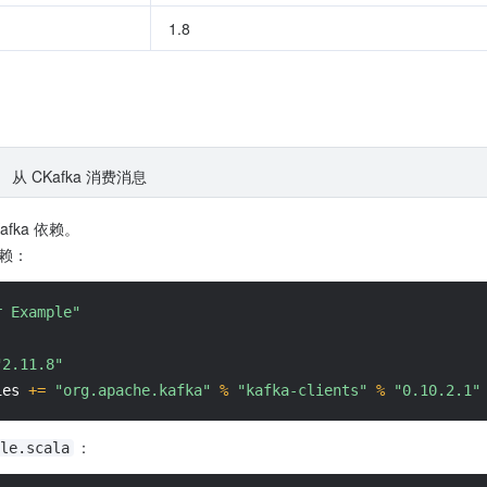
1.8
。
从 CKafka 消费消息
Kafka 依赖。
依赖：
r Example"
"2.11.8"
ies 
+=
"org.apache.kafka"
%
"kafka-clients"
%
"0.10.2.1"
：
le.scala