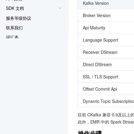
Kafka Version
SDK 文档
Broker Version
服务等级协议
联系我们
Api Maturity
词汇表
Language Support
Receiver DStream
Direct DStream
SSL / TLS Support
Offset Commit Api
Dynamic Topic Subscriptio
目前 CKafka 兼容 0.9及以上
此外，EMR 中的 Spark Stre
操作步骤