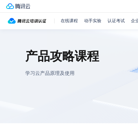
在线课程
动手实验
认证考试
企
产品攻略课程
学习云产品原理及使用