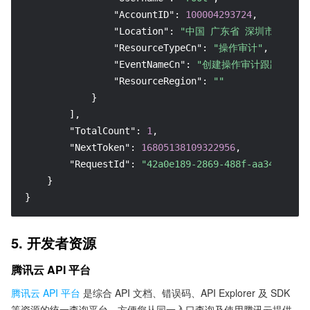
"AccountID"
:
100004293724
,
"Location"
:
"中国 广东省 深圳市 中国电
"ResourceTypeCn"
:
"操作审计"
,
"EventNameCn"
:
"创建操作审计跟踪集"
,
"ResourceRegion"
:
""
}
]
,
"TotalCount"
:
1
,
"NextToken"
:
16805138109322956
,
"RequestId"
:
"42a0e189-2869-488f-aa34-8bffd
}
}
5. 开发者资源
腾讯云 API 平台
腾讯云 API 平台
是综合 API 文档、错误码、API Explorer 及 SDK
等资源的统一查询平台，方便您从同一入口查询及使用腾讯云提供