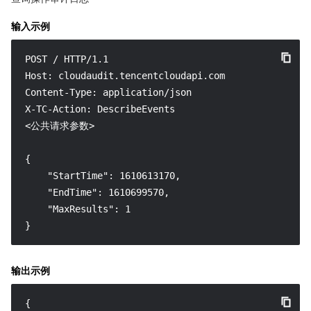
输入示例
POST / HTTP/1.1

Host: cloudaudit.tencentcloudapi.com

Content-Type: application/json

X-TC-Action: DescribeEvents

<公共请求参数>

{

    "StartTime": 1610613170,

    "EndTime": 1610699570,

    "MaxResults": 1

}
输出示例
{