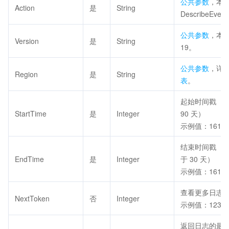
公共参数
，本
Action
是
String
DescribeEven
公共参数
，本接
Version
是
String
19。
公共参数
，详
Region
是
String
表
。
起始时间戳（
StartTime
是
Integer
90 天）
示例值：16121
结束时间戳（
EndTime
是
Integer
于 30 天）
示例值：16121
查看更多日志
NextToken
否
Integer
示例值：123213
返回日志的最大