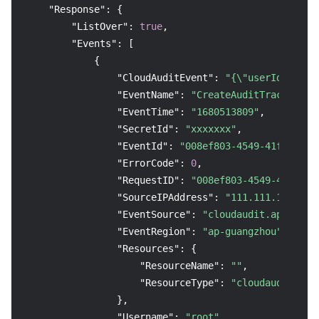
"Response"
:
{
"ListOver"
:
true
,
"Events"
:
[
{
"CloudAuditEvent"
:
"{\"userIdentity
"EventName"
:
"CreateAuditTrack"
,
"EventTime"
:
"1680513809"
,
"SecretId"
:
"xxxxxxx"
,
"EventId"
:
"008ef803-4549-41fe-a7e6
"ErrorCode"
:
0
,
"RequestID"
:
"008ef803-4549-41fe-a7
"SourceIPAddress"
:
"111.111.111.111
"EventSource"
:
"cloudaudit.ap-guang
"EventRegion"
:
"ap-guangzhou"
,
"Resources"
:
{
"ResourceName"
:
""
,
"ResourceType"
:
"cloudaudit"
}
,
"Username"
:
"root"
,