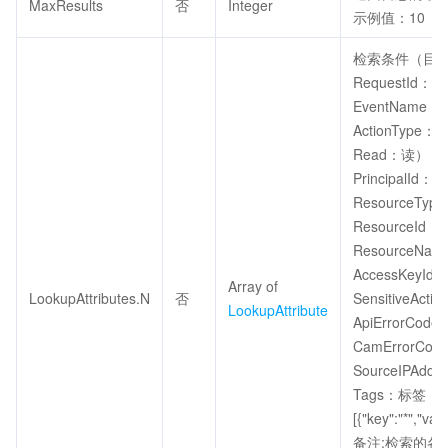
MaxResults
否
Integer
示例值：10
检索条件（目
RequestId：请
EventName
ActionType
Read：读）
PrincipalId
ResourceT
ResourceId：
ResourceN
AccessKeyId
Array of
LookupAttributes.N
否
SensitiveA
LookupAttribute
ApiErrorCod
CamErrorCo
SourceIPAdd
Tags：标签（At
[{"key":"*","val
备注:检索的各