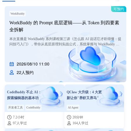
可预约
WorkBuddy
WorkBuddy 的 Prompt 底层逻辑——从 Token 到四要素
全拆解
本次直播是 WorkBuddy 系列课程第三讲《怎么跟 AI 说话它才听得懂：提
问技巧入门》，带你从底层原理到实战公式，系统掌握与 WorkBuddy 高
效对话的方法。
2026/08/10 11:00
22人预约
CodeBuddy 不止 AI：
QClaw 大升级：4 大更
探索编辑器的基本功
新让你"养虾又养马"
开发者工具
CodeBuddy
AI Agent
7.2小时
20分钟
97人学过
164人学过