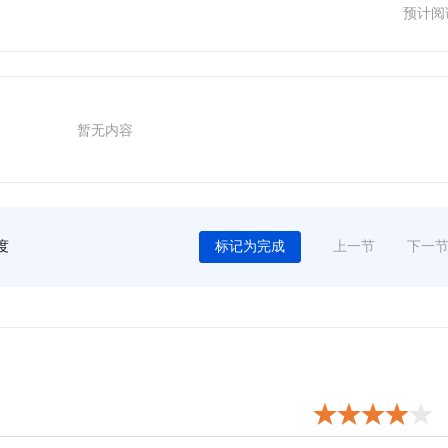
预计阅
暂无内容
度
标记为完成
上一节
下一