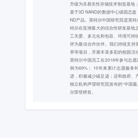
升级为非易失性存储技术制造基地；该
基于3D NAND的数据中心级固态盘
ND产品。英特尔中国研究院是英
特尔在亚洲最大的综合性研发基地
工关爱、多元化和包容、环境可持
评为最佳合作伙伴。我们持续支持
养等项目，开展丰富多彩的校园活
英特尔中国员工在2018年参与志愿
例为69%； 10年来累计志愿服
进，积极减少碳足迹；还和政府、
独立机构声望研究院发布的“中国最具声望
尔荣登榜首。
课程评价
(
0
)
推荐课程
从零搭建动态网
掌握Pytho