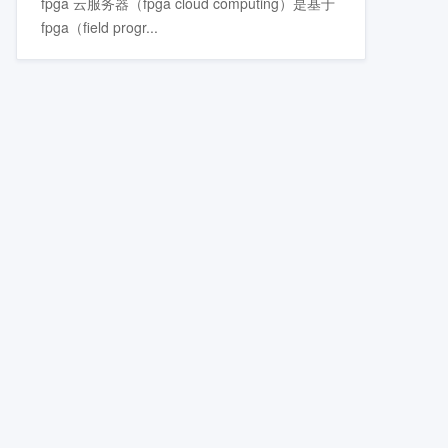
fpga 云服务器（fpga cloud computing）是基于
fpga（field progr...