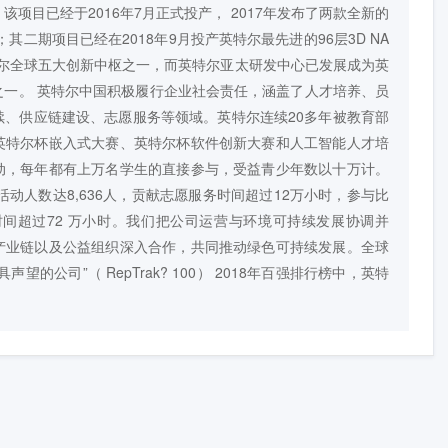
项目已经于2016年7月正式投产， 2017年发布了两款全新的
；其二期项目已经在2018年9月投产英特尔最先进的96层3D NA
特尔全球五大创新中枢之一，而英特尔亚太研发中心已发展成为英
之一。 英特尔中国积极履行企业社会责任，涵盖了人才培养、员
续、供应链建设、志愿服务等领域。英特尔连续20多年被教育部
英特尔杯嵌入式大赛、英特尔杯软件创新大赛和人工智能人才培
动，每年都有上万名学生的直接参与，受益青少年数以十万计。
活动人数达8,636人，贡献志愿服务时间超过12万小时，参与比
务时间超过72 万小时。我们把公司运营与环境可持续发展协调并
产业链以及公益组织深入合作，共同推动绿色可持续发展。全球
的公司”（ RepTrak? 100） 2018年百强排行榜中，英特
n基础与
探索云计算发展历