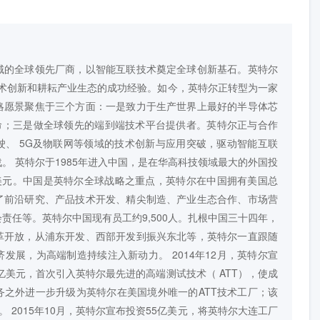
域的全球领先厂商，以智能互联技术奠定全球创新基石。英特尔
动技术创新和耕耘产业生态的成功经验。如今，英特尔正转型为一家
略愿景聚焦于三个方面：一是致力于生产世界上最好的半导体芯
革命；三是做全球领先的端到端技术平台提供者。英特尔正与合作
驶、 5G及物联网等领域的技术创新与应用突破，驱动智能互联
。 英特尔于1985年进入中国，是在华高科技领域最大的外国投
亿美元。中国是英特尔全球战略之重点，英特尔在中国拥有美国总
了前沿研究、产品技术开发、精尖制造、产业生态合作、市场营
责任等。英特尔中国现有员工约9,500人。扎根中国三十四年，
革开放，从浦东开发、西部开发到振兴东北等，英特尔一直跟随
发展，为高端制造持续注入新动力。 2014年12月，英特尔宣
亿美元，首次引入英特尔最先进的高端测试技术（ ATT），使成
务之外进一步升级为英特尔在美国境外唯一的ATT技术工厂；该
产。 2015年10月，英特尔宣布投资55亿美元，将英特尔大连工厂