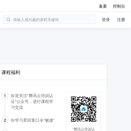
备案
控制台
登录
注册
课程福利
1
欢迎关注"腾讯云培训认
证"公众号，进行课程学
习交流
2
向学习君回复口令“敏捷”
“腾讯云培训认