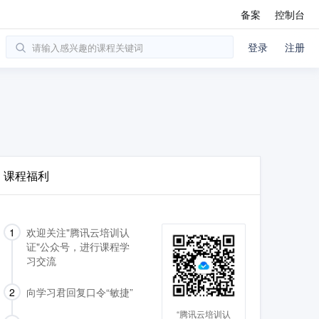
备案
控制台
登录
注册
课程福利
1
欢迎关注"腾讯云培训认
证"公众号，进行课程学
习交流
2
向学习君回复口令“敏捷”
“腾讯云培训认