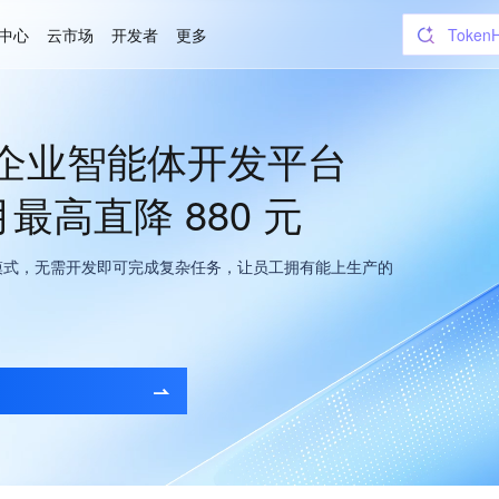
中心
云市场
开发者
更多
CodeB
域名
WorkB
对象存
 1.0 正式版上线
最高直降 880 元
服，畅快开黑！
、管理你的 Agent
」，专为游戏玩家量身打造，欢迎体验！