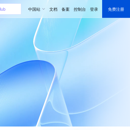
uddy
中国站
文档
备案
控制台
登录
免费注册
uddy
储