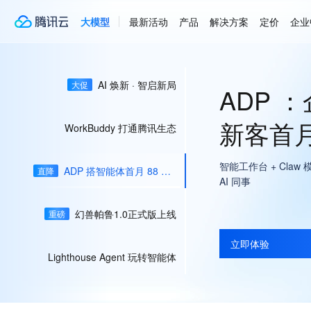
大模型
最新活动
产品
解决方案
定价
企业
AI 焕新 · 智启新局
大促
幻兽帕鲁
新客首月
一键开
云端对话
WorkBuddy 打通腾讯生态
轻量云「游戏服专区
ADP 搭智能体首月 88 元起
直降
幻兽帕鲁1.0正式版上线
重磅
立即抢购
立即下载
立即体验
立即选购
立即选购
Lighthouse Agent 玩转智能体