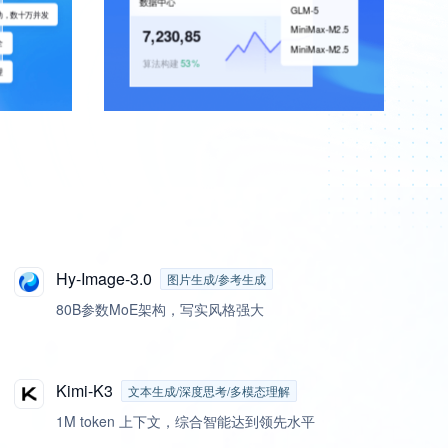
数据中心
GLM-5
动，数十万并发
MiniMax-M2.5
7,230,85
全
MiniMax-M2.5
算法构建
53%
理
Hy-Image-3.0
图片生成/参考生成
80B参数MoE架构，写实风格强大
Kimi-K3
文本生成/深度思考/多模态理解
1M token 上下文，综合智能达到领先水平