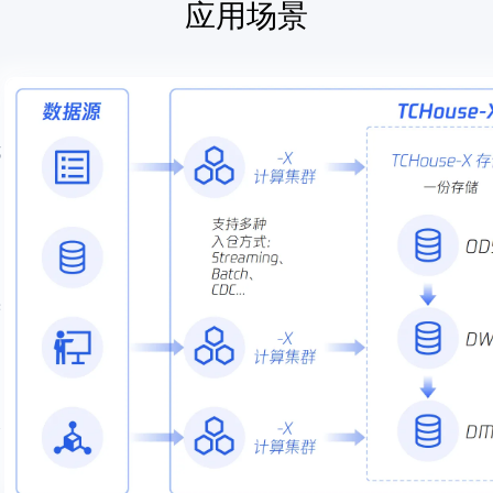
应用场景
式
实
务