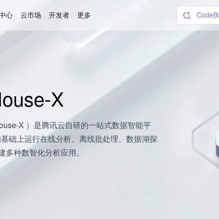
中心
云市场
开发者
更多
CodeB
短信
域名
云服务
WorkB
Token
对象存
use-X
d TCHouse-X ）是腾讯云自研的一站式数据智能平
的基础上运行在线分析、离线批处理、数据湖探
构建多种数智化分析应用。