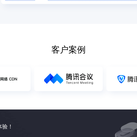
客户案例
-X火热邀测中, 诚邀体验！