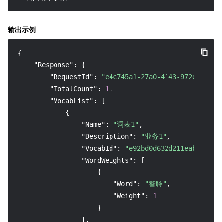
输出示例
{
"Response"
:
{
"RequestId"
:
"e4c745a1-27a0-4143-972e-2ced1
"TotalCount"
:
1
,
"VocabList"
:
[
{
"Name"
:
"词表1"
,
"Description"
:
"业务1"
,
"VocabId"
:
"e92bd0d632d211eab508446
"WordWeights"
:
[
{
"Word"
:
"智聆"
,
"Weight"
:
1
}
]
,