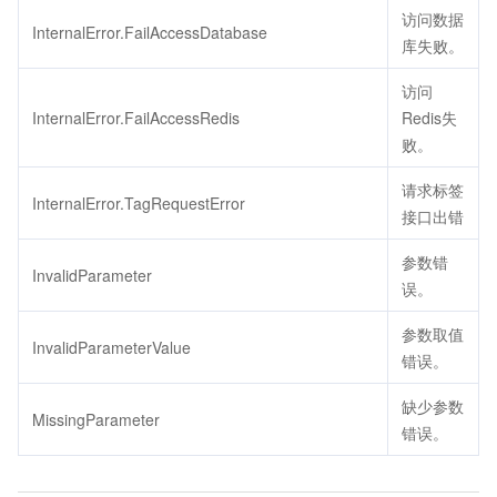
访问数据
InternalError.FailAccessDatabase
库失败。
访问
InternalError.FailAccessRedis
Redis失
败。
请求标签
InternalError.TagRequestError
接口出错
参数错
InvalidParameter
误。
参数取值
InvalidParameterValue
错误。
缺少参数
MissingParameter
错误。