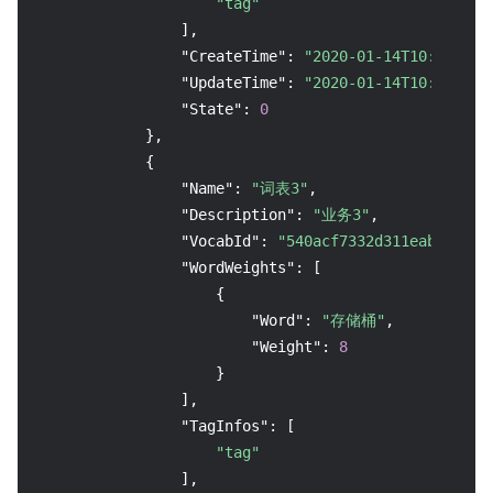
"tag"
]
,
"CreateTime"
:
"2020-01-14T10:24:07+
"UpdateTime"
:
"2020-01-14T10:24:07+
"State"
:
0
}
,
{
"Name"
:
"词表3"
,
"Description"
:
"业务3"
,
"VocabId"
:
"540acf7332d311eab508446
"WordWeights"
:
[
{
"Word"
:
"存储桶"
,
"Weight"
:
8
}
]
,
"TagInfos"
:
[
"tag"
]
,