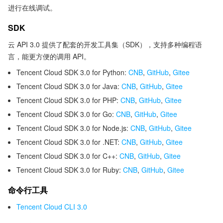
进行在线调试。
SDK
云 API 3.0 提供了配套的开发工具集（SDK），支持多种编程语
言，能更方便的调用 API。
Tencent Cloud SDK 3.0 for Python:
CNB
,
GitHub
,
Gitee
Tencent Cloud SDK 3.0 for Java:
CNB
,
GitHub
,
Gitee
Tencent Cloud SDK 3.0 for PHP:
CNB
,
GitHub
,
Gitee
Tencent Cloud SDK 3.0 for Go:
CNB
,
GitHub
,
Gitee
Tencent Cloud SDK 3.0 for Node.js:
CNB
,
GitHub
,
Gitee
Tencent Cloud SDK 3.0 for .NET:
CNB
,
GitHub
,
Gitee
Tencent Cloud SDK 3.0 for C++:
CNB
,
GitHub
,
Gitee
Tencent Cloud SDK 3.0 for Ruby:
CNB
,
GitHub
,
Gitee
命令行工具
Tencent Cloud CLI 3.0