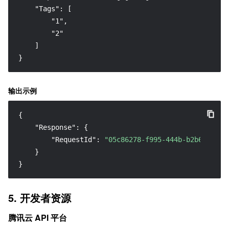
    "Tags": [

        "1",

        "2"

    ]

}
输出示例
{
"Response"
:
{
"RequestId"
:
"05c86278-f995-444b-b2b6-4798e
}
}
5. 开发者资源
腾讯云 API 平台