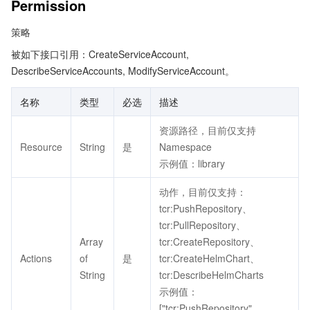
Permission
策略
被如下接口引用：CreateServiceAccount,
DescribeServiceAccounts, ModifyServiceAccount。
名称
类型
必选
描述
资源路径，目前仅支持
Resource
String
是
Namespace
示例值：library
动作，目前仅支持：
tcr:PushRepository、
tcr:PullRepository、
Array
tcr:CreateRepository、
Actions
of
是
tcr:CreateHelmChart、
String
tcr:DescribeHelmCharts
示例值：
["tcr:PushRepository",