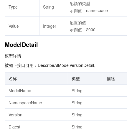
配额的类型
Type
String
示例值：namespace
配置的值
Value
Integer
示例值：2000
ModelDetail
模型详情
被如下接口引用：DescribeAIModelVersionDetail。
名称
类型
描述
ModelName
String
NamespaceName
String
Version
String
Digest
String