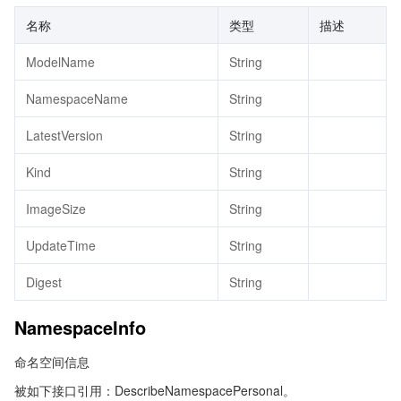
名称
类型
描述
ModelName
String
NamespaceName
String
LatestVersion
String
Kind
String
ImageSize
String
UpdateTime
String
Digest
String
NamespaceInfo
命名空间信息
被如下接口引用：DescribeNamespacePersonal。