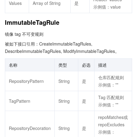
Values
Array of String
是
示例值：value
ImmutableTagRule
镜像 tag 不可变规则
被如下接口引用：CreateImmutableTagRules,
DescribeImmutableTagRules, ModifyImmutableTagRules。
名称
类型
必选
描述
仓库匹配规则
RepositoryPattern
String
是
示例值：**
Tag 匹配规则
TagPattern
String
是
示例值：**
repoMatches或
repoExcludes
RepositoryDecoration
String
是
示例值：