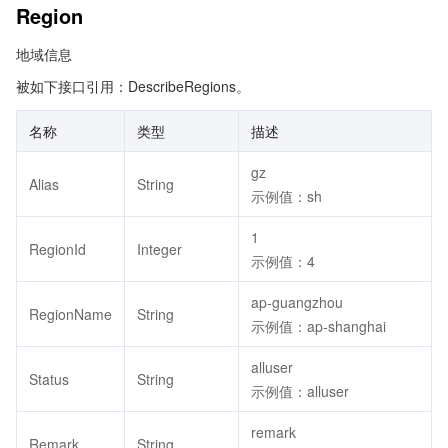
Region
地域信息
被如下接口引用：DescribeRegions。
名称
类型
描述
gz
Alias
String
示例值：sh
1
RegionId
Integer
示例值：4
ap-guangzhou
RegionName
String
示例值：ap-shanghai
alluser
Status
String
示例值：alluser
remark
Remark
String