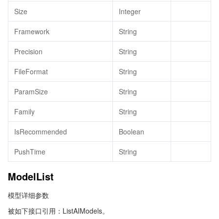
Size
Integer
Framework
String
Precision
String
FileFormat
String
ParamSize
String
Family
String
IsRecommended
Boolean
PushTime
String
ModelList
模型详细参数
被如下接口引用：ListAIModels。