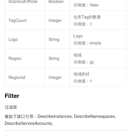
IsQcloudOfficial
Boolean
示例值：false
仓库Tag的数量
TagCount
Integer
示例值：1
Logo
Logo
String
示例值：empty
地域
Region
String
示例值：gz
地域的Id
RegionId
Integer
示例值：1
Filter
过滤器
被如下接口引用：DescribeInstances, DescribeNamespaces,
DescribeServiceAccounts。