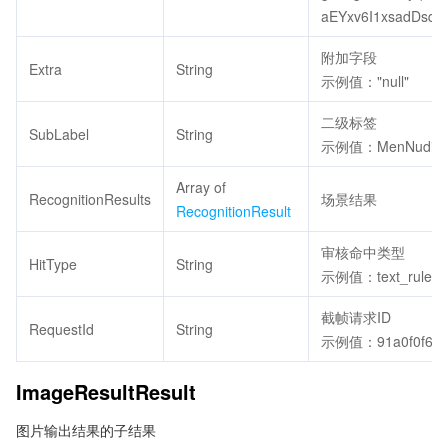
aEYxv6I1xsadDsq/s
附加字段
Extra
String
示例值："null"
二级标签
SubLabel
String
示例值：MenNudity
Array of
RecognitionResults
场景结果
RecognitionResult
审核命中类型
HitType
String
示例值：text_rule
截帧请求ID
RequestId
String
示例值：91a0f0f6-fed
ImageResultResult
图片输出结果的子结果