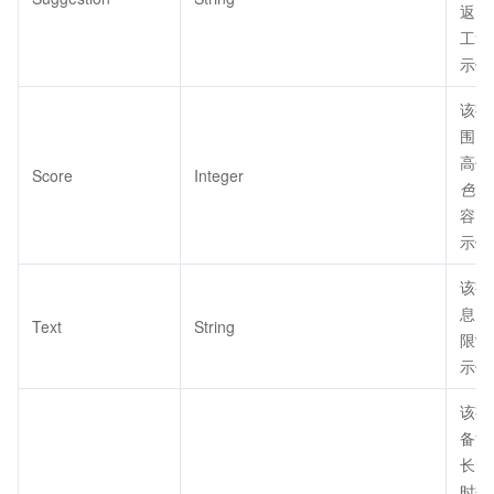
返回
工复
示例值
该字
围：
高代
Score
Integer
色情 
容。
示例
该字
息。
Text
String
限制
示例
该字
备注
长时
时效