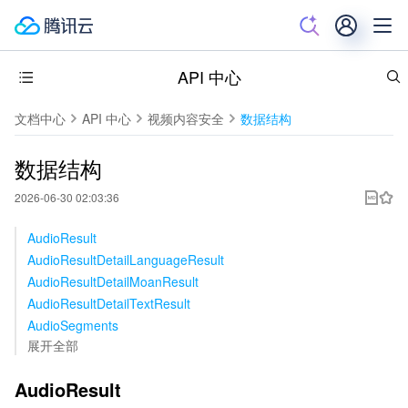
API 中心
文档中心
API 中心
视频内容安全
数据结构
数据结构
2026-06-30 02:03:36
AudioResult
AudioResultDetailLanguageResult
AudioResultDetailMoanResult
AudioResultDetailTextResult
AudioSegments
展开全部
AudioResult