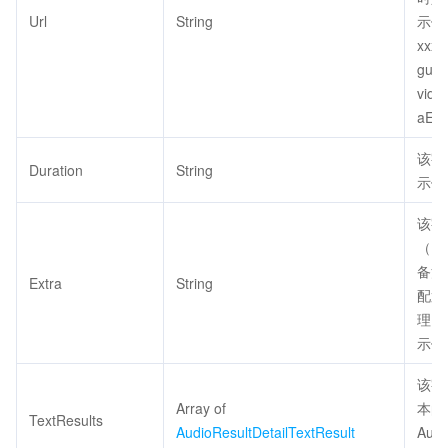
Url
String
示例值：
xxxx
guan
vide
aEYx
该字
Duration
String
示例
该字
（E
备注
Extra
String
配置
理。
示例
该字
Array of
本的
TextResults
AudioResultDetailTextResult
Aud