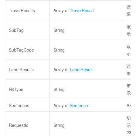
该字
TravelResults
Array of
TravelResult
果
该字
SubTag
String
示例
该字
SubTagCode
String
示例
该字
LabelResults
Array of
LabelResult
果
审核
HitType
String
示例值：
Sentences
Array of
Sentence
AS
切片
RequestId
String
示例值
237