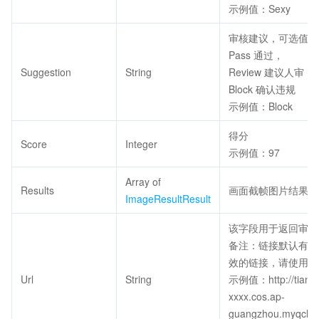
示例值：Sexy
审核建议，可选值：
Pass 通过，
Suggestion
String
Review 建议人审，
Block 确认违规
示例值：Block
得分
Score
Integer
示例值：97
Array of
Results
画面截帧图片结果集
ImageResultResult
该字段用于返回审核
备注：链接默认有效
效的链接，请使用
C
Url
String
示例值：http://tianyu
xxxx.cos.ap-
guangzhou.myqclou