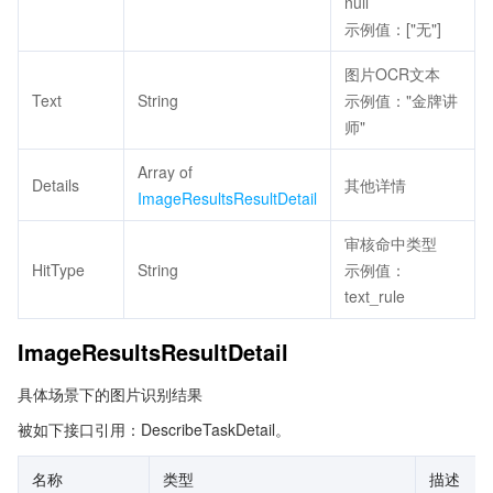
null
示例值：["无"]
图片OCR文本
Text
String
示例值："金牌讲
师"
Array of
Details
其他详情
ImageResultsResultDetail
审核命中类型
HitType
String
示例值：
text_rule
ImageResultsResultDetail
具体场景下的图片识别结果
被如下接口引用：DescribeTaskDetail。
名称
类型
描述