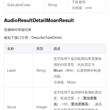
子标签码
SubLabelCode
String
示例值：cmn
AudioResultDetailMoanResult
音频呻吟审核结果
被如下接口引用：DescribeTaskDetail。
名称
类型
描述
该字段用于返回检测结果需要检
测的内容类型，此处固定为
Label
String
Moan
（呻吟）以调用呻吟检测
功能。
示例值：Moan
该字段用于返回呻吟检测的置信
度，取值范围：0（
置信度最
低
）-100（
置信度最高
），越高
Score
Integer
代表音频越有可能属于呻吟内