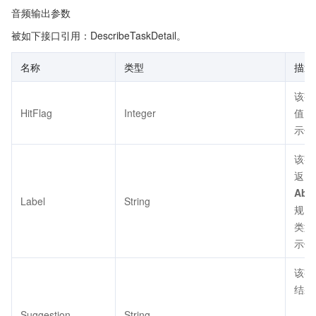
音频输出参数
被如下接口引用：DescribeTaskDetail。
名称
类型
描述
该字
HitFlag
Integer
值：
示例
该字
返回
Abu
Label
String
规；
类型
示例
该字
结果
Suggestion
String