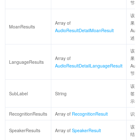
节描
该字
Array of
果。
MoanResults
AudioResultDetailMoanResult
Aud
述。
该字
Array of
果。
LanguageResults
AudioResultDetailLanguageResult
Aud
节描
该字
SubLabel
String
签。
示例
RecognitionResults
Array of
RecognitionResult
识别
该字
SpeakerResults
Array of
SpeakerResult
结果