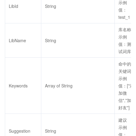
示例
LibId
String
值：
test_1
库名称
示例
LibName
String
值：测
试词库
命中的
关键词
示例
Keywords
Array of String
值：["添
加微
信","加
好友"]
建议
示例
Suggestion
String
值：