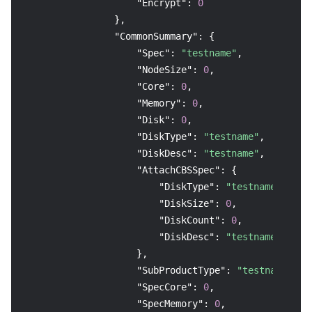
"Encrypt"
:
0
}
,
"CommonSummary"
:
{
"Spec"
:
"testname"
,
"NodeSize"
:
0
,
"Core"
:
0
,
"Memory"
:
0
,
"Disk"
:
0
,
"DiskType"
:
"testname"
,
"DiskDesc"
:
"testname"
,
"AttachCBSSpec"
:
{
"DiskType"
:
"testname"
,
"DiskSize"
:
0
,
"DiskCount"
:
0
,
"DiskDesc"
:
"testname"
}
,
"SubProductType"
:
"testname"
,
"SpecCore"
:
0
,
"SpecMemory"
:
0
,