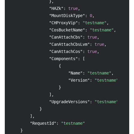
}
,
"HAZk"
:
true
,
"MountDiskType"
:
0
,
"CHProxyVip"
:
"testname"
,
"CosBucketName"
:
"testname"
,
"CanAttachCbs"
:
true
,
"CanAttachCbsLvm"
:
true
,
"CanAttachCos"
:
true
,
"Components"
:
[
{
"Name"
:
"testname"
,
"Version"
:
"testname"
}
]
,
"UpgradeVersions"
:
"testname"
}
]
,
"RequestId"
:
"testname"
}