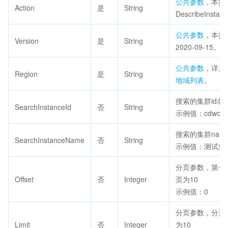
公共参数
，本接
Action
是
String
DescribeInsta
公共参数
，本接
Version
是
String
2020-09-15。
公共参数
，详见
Region
是
String
地域列表
。
搜索的集群id名
SearchInstanceId
否
String
示例值：cdwch-x
搜索的集群nam
SearchInstanceName
否
String
示例值：测试集
分页参数，第一
Offset
否
Integer
页为10
示例值：0
分页参数，分页
Limit
否
Integer
为10