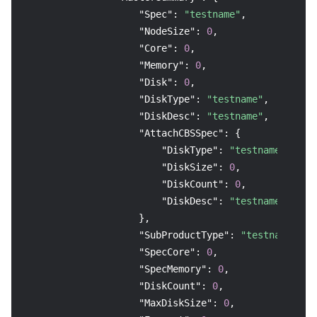
"Spec"
:
"testname"
,
"NodeSize"
:
0
,
"Core"
:
0
,
"Memory"
:
0
,
"Disk"
:
0
,
"DiskType"
:
"testname"
,
"DiskDesc"
:
"testname"
,
"AttachCBSSpec"
:
{
"DiskType"
:
"testname"
,
"DiskSize"
:
0
,
"DiskCount"
:
0
,
"DiskDesc"
:
"testname"
}
,
"SubProductType"
:
"testname"
,
"SpecCore"
:
0
,
"SpecMemory"
:
0
,
"DiskCount"
:
0
,
"MaxDiskSize"
:
0
,