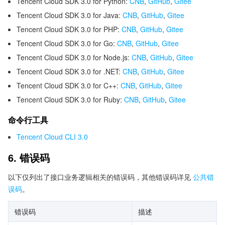
Tencent Cloud SDK 3.0 for Python:
CNB
,
GitHub
,
Gitee
Tencent Cloud SDK 3.0 for Java:
CNB
,
GitHub
,
Gitee
Tencent Cloud SDK 3.0 for PHP:
CNB
,
GitHub
,
Gitee
Tencent Cloud SDK 3.0 for Go:
CNB
,
GitHub
,
Gitee
Tencent Cloud SDK 3.0 for Node.js:
CNB
,
GitHub
,
Gitee
Tencent Cloud SDK 3.0 for .NET:
CNB
,
GitHub
,
Gitee
Tencent Cloud SDK 3.0 for C++:
CNB
,
GitHub
,
Gitee
Tencent Cloud SDK 3.0 for Ruby:
CNB
,
GitHub
,
Gitee
命令行工具
Tencent Cloud CLI 3.0
6. 错误码
以下仅列出了接口业务逻辑相关的错误码，其他错误码详见
公共错
误码
。
错误码
描述