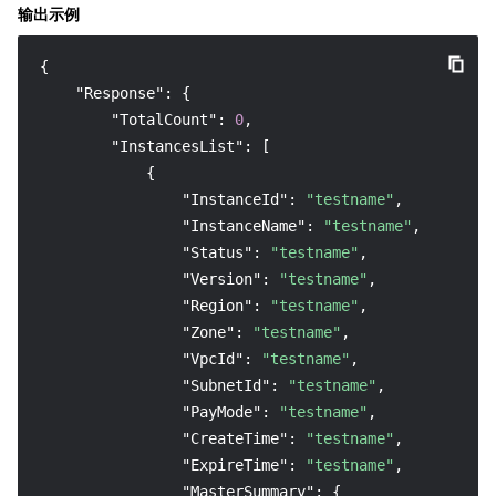
输出示例
{
"Response"
:
{
"TotalCount"
:
0
,
"InstancesList"
:
[
{
"InstanceId"
:
"testname"
,
"InstanceName"
:
"testname"
,
"Status"
:
"testname"
,
"Version"
:
"testname"
,
"Region"
:
"testname"
,
"Zone"
:
"testname"
,
"VpcId"
:
"testname"
,
"SubnetId"
:
"testname"
,
"PayMode"
:
"testname"
,
"CreateTime"
:
"testname"
,
"ExpireTime"
:
"testname"
,
"MasterSummary"
:
{