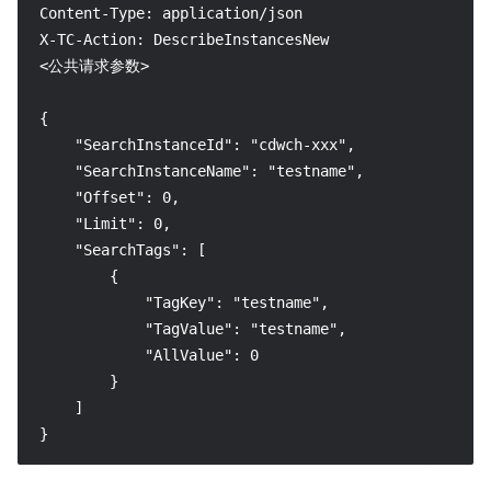
Content-Type: application/json

X-TC-Action: DescribeInstancesNew

<公共请求参数>

{

    "SearchInstanceId": "cdwch-xxx",

    "SearchInstanceName": "testname",

    "Offset": 0,

    "Limit": 0,

    "SearchTags": [

        {

            "TagKey": "testname",

            "TagValue": "testname",

            "AllValue": 0

        }

    ]

}