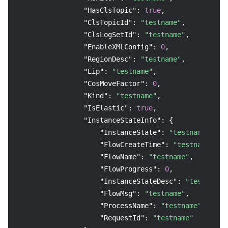
"HasClsTopic"
:
true
,
"ClsTopicId"
:
"testname"
,
"ClsLogSetId"
:
"testname"
,
"EnableXMLConfig"
:
0
,
"RegionDesc"
:
"testname"
,
"Eip"
:
"testname"
,
"CosMoveFactor"
:
0
,
"Kind"
:
"testname"
,
"IsElastic"
:
true
,
"InstanceStateInfo"
:
{
"InstanceState"
:
"testname"
,
"FlowCreateTime"
:
"testname"
,
"FlowName"
:
"testname"
,
"FlowProgress"
:
0
,
"InstanceStateDesc"
:
"testname"
"FlowMsg"
:
"testname"
,
"ProcessName"
:
"testname"
,
"RequestId"
:
"testname"