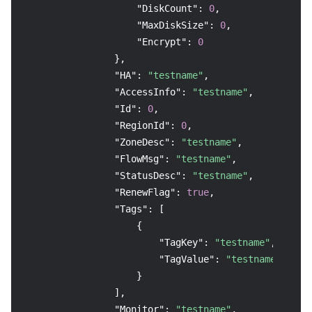
"DiskCount"
:
0
,
"MaxDiskSize"
:
0
,
"Encrypt"
:
0
}
,
"HA"
:
"testname"
,
"AccessInfo"
:
"testname"
,
"Id"
:
0
,
"RegionId"
:
0
,
"ZoneDesc"
:
"testname"
,
"FlowMsg"
:
"testname"
,
"StatusDesc"
:
"testname"
,
"RenewFlag"
:
true
,
"Tags"
:
[
{
"TagKey"
:
"testname"
,
"TagValue"
:
"testname"
}
]
,
"Monitor"
:
"testname"
,