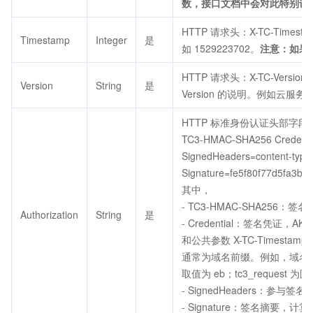
数，接口文档中会对此特别说
HTTP 请求头：X-TC-Time
Timestamp
Integer
是
如 1529223702。
注意：如果
HTTP 请求头：X-TC-Ver
Version
String
是
Version 的说明。例如云服务器的
HTTP 标准身份认证头部字段
TC3-HMAC-SHA256 Credenti
SignedHeaders=content-type;
Signature=fe5f80f77d5fa3b
其中，
- TC3-HMAC-SHA256
Authorization
String
是
- Credential：签名凭证，AKI
和公共参数 X-TC-Timesta
通常为域名前缀。例如，域名 cvm.
取值为 eb；tc3_request 
- SignedHeaders：参与签名
- Signature：签名摘要，