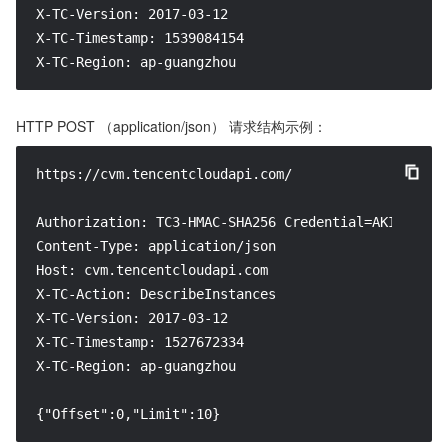
X-TC-Version: 2017-03-12

X-TC-Timestamp: 1539084154

X-TC-Region: ap-guangzhou
HTTP POST （application/json） 请求结构示例：
https://cvm.tencentcloudapi.com/

Authorization: TC3-HMAC-SHA256 Credential=AKID*****
Content-Type: application/json

Host: cvm.tencentcloudapi.com

X-TC-Action: DescribeInstances

X-TC-Version: 2017-03-12

X-TC-Timestamp: 1527672334

X-TC-Region: ap-guangzhou

{"Offset":0,"Limit":10}