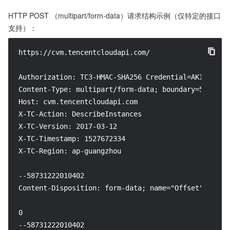
HTTP POST （multipart/form-data）请求结构示例（仅特定的接口
支持）：
https://cvm.tencentcloudapi.com/

Authorization: TC3-HMAC-SHA256 Credential=AKID*****
Content-Type: multipart/form-data; boundary=58731222
Host: cvm.tencentcloudapi.com

X-TC-Action: DescribeInstances

X-TC-Version: 2017-03-12

X-TC-Timestamp: 1527672334

X-TC-Region: ap-guangzhou

--58731222010402

Content-Disposition: form-data; name="Offset"

0

--58731222010402
