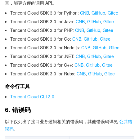
言，能更方便的调用 API。
Tencent Cloud SDK 3.0 for Python:
CNB
,
GitHub
,
Gitee
Tencent Cloud SDK 3.0 for Java:
CNB
,
GitHub
,
Gitee
Tencent Cloud SDK 3.0 for PHP:
CNB
,
GitHub
,
Gitee
Tencent Cloud SDK 3.0 for Go:
CNB
,
GitHub
,
Gitee
Tencent Cloud SDK 3.0 for Node.js:
CNB
,
GitHub
,
Gitee
Tencent Cloud SDK 3.0 for .NET:
CNB
,
GitHub
,
Gitee
Tencent Cloud SDK 3.0 for C++:
CNB
,
GitHub
,
Gitee
Tencent Cloud SDK 3.0 for Ruby:
CNB
,
GitHub
,
Gitee
命令行工具
Tencent Cloud CLI 3.0
6. 错误码
以下仅列出了接口业务逻辑相关的错误码，其他错误码详见
公共错
误码
。