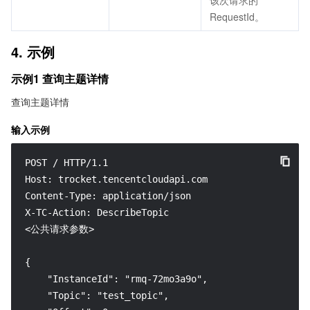
该次请求的
RequestId。
4. 示例
示例1 查询主题详情
查询主题详情
输入示例
POST / HTTP/1.1

Host: trocket.tencentcloudapi.com

Content-Type: application/json

X-TC-Action: DescribeTopic

<公共请求参数>

{

    "InstanceId": "rmq-72mo3a9o",

    "Topic": "test_topic",
