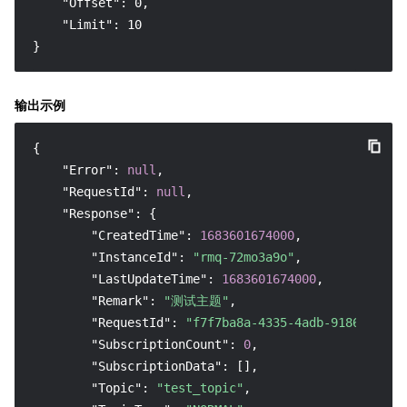
    "Offset": 0,

    "Limit": 10

}
输出示例
{
"Error"
:
null
,
"RequestId"
:
null
,
"Response"
:
{
"CreatedTime"
:
1683601674000
,
"InstanceId"
:
"rmq-72mo3a9o"
,
"LastUpdateTime"
:
1683601674000
,
"Remark"
:
"测试主题"
,
"RequestId"
:
"f7f7ba8a-4335-4adb-9186-680b9
"SubscriptionCount"
:
0
,
"SubscriptionData"
:
[
]
,
"Topic"
:
"test_topic"
,