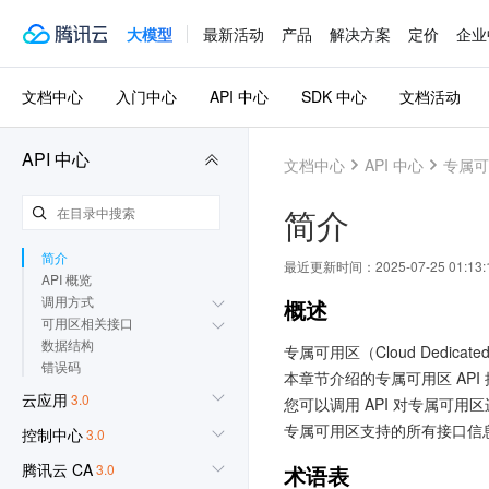
实时音视频
3.0
大模型
最新活动
产品
解决方案
定价
企业
渠道合作伙伴
3.0
腾讯云大模型训推平台TI-
文档中心
入门中心
API 中心
SDK 中心
文档活动
ONE
3.0
API 中心
文档中心
API 中心
专属可
数据安全审计
3.0
专属可用区
3.0
简介
更新历史
简介
最近更新时间：
2025-07-25 01:13:
API 概览
调用方式
概述
可用区相关接口
数据结构
专属可用区（Cloud Dedic
错误码
本章节介绍的专属可用区 API 接
云应用
3.0
您可以调用 API 对专属可用
专属可用区支持的所有接口信
控制中心
3.0
腾讯云 CA
术语表
3.0