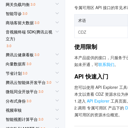
网关负载均衡
3.0
专属可用区 API 接口的常见
智能导诊
3.0
术语
商场客留大数据
3.0
音视频终端 SDK(腾讯云视
CDZ
立方)
使用限制
3.0
腾讯云健康看板
3.0
本产品提供的接口，只服务于
向量数据库
3.0
如未开通，可
联系我们
。
节省计划
3.0
API 快速入门
腾讯云智能体开发平台
3.0
您可以使用 API Explorer 工
微瓴同业开放平台
3.0
本文以查看 CDZ 资源水位为例，通
分布式身份
1.进入
API Explorer
工具页面。更
3.0
2.调用 专属可用区 产品下的
D
视频审核
属可用区的资源水位概览。
智能视图计算平台
3.0