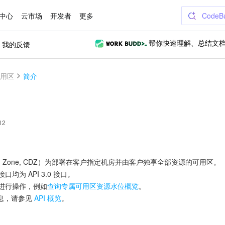
中心
云市场
开发者
更多
CodeB
我的反馈
帮你快速理解、总结文
用区
简介
12
ated Zone, CDZ）为部署在客户指定机房并由客户独享全部资源的可用区。
口均为 API 3.0 接口。
区进行操作，例如
查询专属可用区资源水位概览
。
息，请参见
API 概览
。