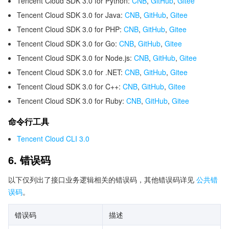
Tencent Cloud SDK 3.0 for Python:
CNB
,
GitHub
,
Gitee
Tencent Cloud SDK 3.0 for Java:
CNB
,
GitHub
,
Gitee
Tencent Cloud SDK 3.0 for PHP:
CNB
,
GitHub
,
Gitee
Tencent Cloud SDK 3.0 for Go:
CNB
,
GitHub
,
Gitee
Tencent Cloud SDK 3.0 for Node.js:
CNB
,
GitHub
,
Gitee
Tencent Cloud SDK 3.0 for .NET:
CNB
,
GitHub
,
Gitee
Tencent Cloud SDK 3.0 for C++:
CNB
,
GitHub
,
Gitee
Tencent Cloud SDK 3.0 for Ruby:
CNB
,
GitHub
,
Gitee
命令行工具
Tencent Cloud CLI 3.0
6. 错误码
以下仅列出了接口业务逻辑相关的错误码，其他错误码详见
公共错
误码
。
错误码
描述