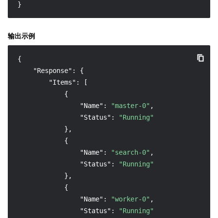
}
输出示例
{
"Response"
:
{
"Items"
:
[
{
"Name"
:
"master-0"
,
"Status"
:
"Running"
}
,
{
"Name"
:
"search-0"
,
"Status"
:
"Running"
}
,
{
"Name"
:
"worker-0"
,
"Status"
:
"Running"