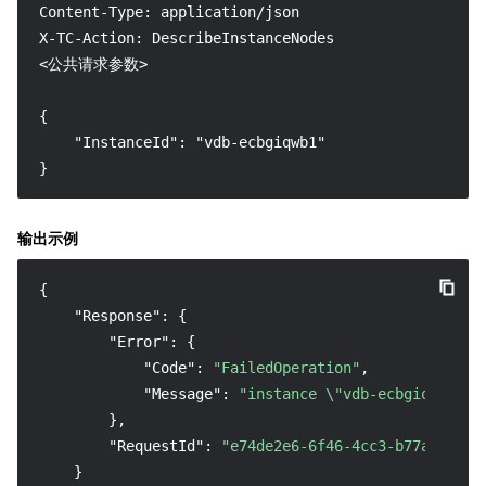
Content-Type: application/json

X-TC-Action: DescribeInstanceNodes

<公共请求参数>

{

    "InstanceId": "vdb-ecbgiqwb1"

}
输出示例
{
"Response"
:
{
"Error"
:
{
"Code"
:
"FailedOperation"
,
"Message"
:
"instance \"vdb-ecbgiqwb1\" 
}
,
"RequestId"
:
"e74de2e6-6f46-4cc3-b77a-15d79
}