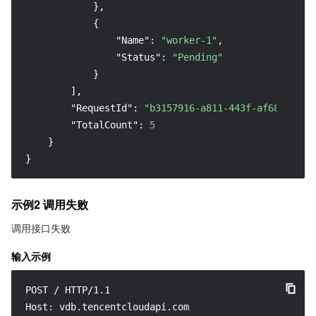
}
,
{
"Name"
:
"worker-1"
,
"Status"
:
"Pending"
}
]
,
"RequestId"
:
"b3157916-a811-443f-af68-23220
"TotalCount"
:
5
}
}
示例2 调用失败
调用接口失败
输入示例
POST / HTTP/1.1

Host: vdb.tencentcloudapi.com
