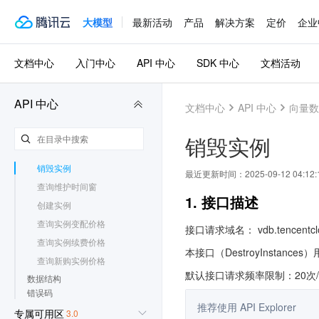
实例相关接口
大模型
最新活动
产品
解决方案
定价
企业
查询实例列表
查询实例pod列表
文档中心
入门中心
API 中心
SDK 中心
文档活动
升配节点规格（垂直扩
容）
增加节点数（水平扩容）
API 中心
文档中心
API 中心
向量数
恢复实例
修改维护时间窗
销毁实例
隔离实例
销毁实例
最近更新时间：
2025-09-12 04:12:
查询维护时间窗
1. 接口描述
创建实例
查询实例变配价格
接口请求域名： vdb.tencentclo
查询实例续费价格
本接口（DestroyInstanc
查询新购实例价格
默认接口请求频率限制：20次
数据结构
错误码
推荐使用 API Explorer
专属可用区
3.0