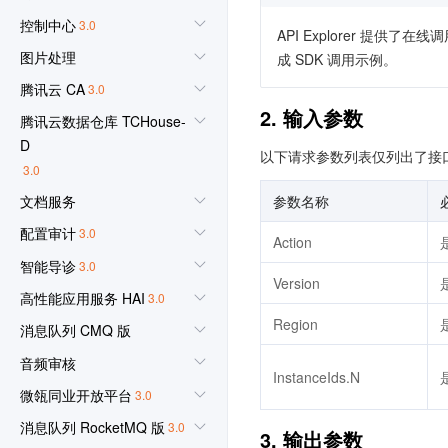
控制中心
3.0
API Explorer 提
图片处理
成 SDK 调用示例。
腾讯云 CA
3.0
2. 输入参数
腾讯云数据仓库 TCHouse-
D
以下请求参数列表仅列出了接
3.0
文档服务
参数名称
配置审计
3.0
Action
智能导诊
3.0
Version
高性能应用服务 HAI
3.0
Region
消息队列 CMQ 版
音频审核
InstanceIds.N
微瓴同业开放平台
3.0
消息队列 RocketMQ 版
3.0
3. 输出参数