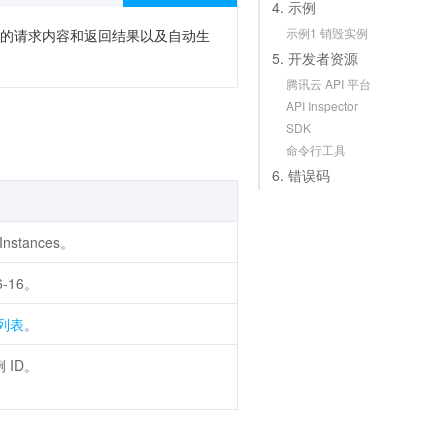
4. 示例
示例1 销毁实例
次调用的请求内容和返回结果以及自动生
5. 开发者资源
腾讯云 API 平台
API Inspector
SDK
命令行工具
6. 错误码
stances。
-16。
列表
。
ID。