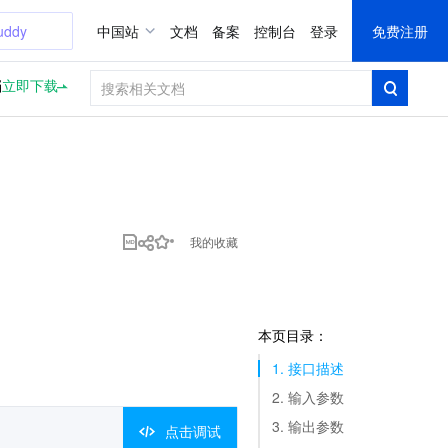
uddy
中国站
文档
备案
控制台
登录
免费注册
档
立即下载
我的收藏
本页目录：
1. 接口描述
2. 输入参数
3. 输出参数
点击调试