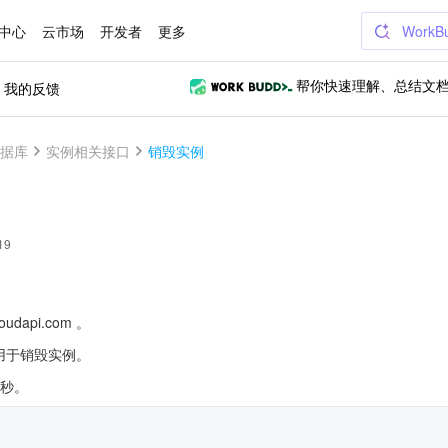
中心
云市场
开发者
更多
WorkB
我的反馈
帮你快速理解、总结文
据库
实例相关接口
销毁实例
19
udapi.com 。
es）用于销毁实例。
/秒。