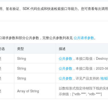
供了在线调用、签名验证、SDK 代码生成和快速检索接口等能力。您可查看每
口请求参数和部分公共参数，完整公共参数列表见
公共请求参数
。
必选
类型
描述
是
String
公共参数
，本接口取值：DestroyIn
是
String
公共参数
，本接口取值：2023-06
是
String
公共参数
，详见产品支持的
地域
以数组形式指定待销毁下线的实例 
是
Array of String
示例值：["vdb-
***
", "vdb-
***
"]