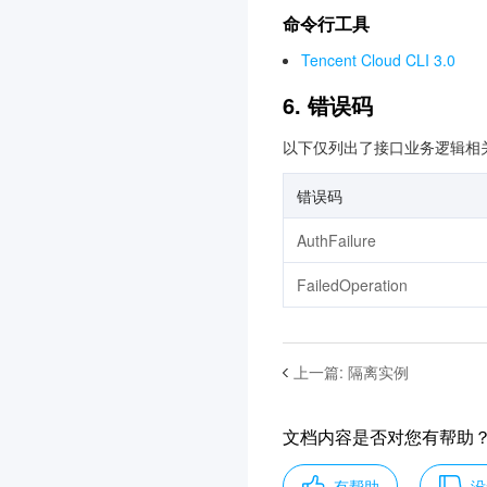
命令行工具
Agent Runtime
3.0
软件成分分析
Tencent Cloud CLI 3.0
3.0
声音复刻
3.0
6. 错误码
容器镜像服务
3.0
以下仅列出了接口业务逻辑相
物联网智能视频服务(消费
版)
错误码
3.0
AuthFailure
注册配置治理
3.0
FailedOperation
数据湖计算 DLC
3.0
物联网智能视频服务(行业
版)
上一篇
:
隔离实例
3.0
自动化助手
3.0
文档内容是否对您有帮助
视频内容安全
3.0
邮件推送
3.0
有帮助
没