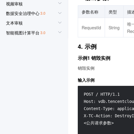
视频审核
参数名称
类型
描
数据安全治理中心
3.0
文本审核
唯
RequestId
String
Re
智能视图计算平台
3.0
商场客留大数据
3.0
4. 示例
腾讯云健康看板
3.0
示例1 销毁实例
网关负载均衡
3.0
销毁实例
音视频终端 SDK(腾讯云视
立方)
输入示例
3.0
POST / HTTP/1.1

联网图像搜索
3.0
Host: vdb.tencentclou
腾讯云数据库 AI 服务
3.0
Content-Type: applica
TDSQL Boundless
3.0
X-TC-Action: DestroyI
<公共请求参数>

全球加速2.0
3.0
AI Agent 安全网关
3.0