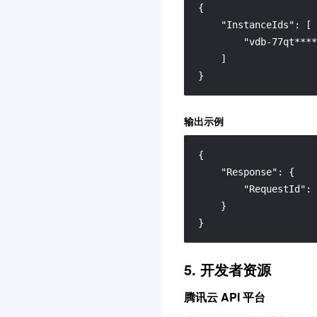
{

大模型服务平台 TokenHub
    "InstanceIds": [

3.0
        "vdb-77qt****
    ]

腾讯混元生视频
3.0
}
腾讯混元生图
3.0
腾讯混元生3D
3.0
输出示例
事件中心
3.0
腾讯云数据分析智能体
3.0
{
"Response"
:
{
云原生智能网关
3.0
"RequestId"
:
防火墙管理
3.0
}
语音合成
3.0
}
应用型负载均衡
3.0
5. 开发者资源
联网搜索API
3.0
AI 临床助手
3.0
腾讯云 API 平台
智能顾问
3.0