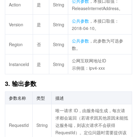
公共参数
，本接口取值：
Action
是
String
ReleaseInternetAddress。
公共参数
，本接口取值：
Version
是
String
2018-04-10。
公共参数
，此参数为可选参
Region
否
String
数。
公网互联网地址ID
InstanceId
是
String
示例值：ipv4-xxx
3. 输出参数
参数名称
类型
描述
唯一请求 ID，由服务端生成，每次请
求都会返回（若请求因其他原因未能抵
RequestId
String
达服务端，则该次请求不会获得
RequestId）。定位问题时需要提供该