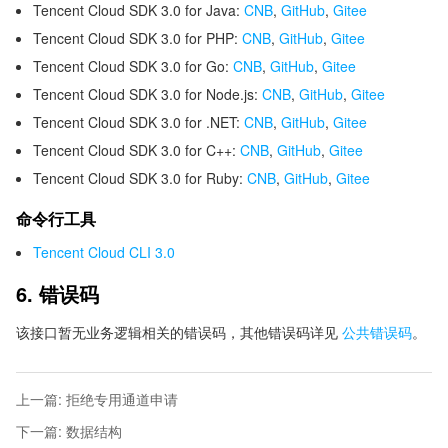
Tencent Cloud SDK 3.0 for Java:
CNB
,
GitHub
,
Gitee
Tencent Cloud SDK 3.0 for PHP:
CNB
,
GitHub
,
Gitee
Tencent Cloud SDK 3.0 for Go:
CNB
,
GitHub
,
Gitee
Tencent Cloud SDK 3.0 for Node.js:
CNB
,
GitHub
,
Gitee
Tencent Cloud SDK 3.0 for .NET:
CNB
,
GitHub
,
Gitee
Tencent Cloud SDK 3.0 for C++:
CNB
,
GitHub
,
Gitee
Tencent Cloud SDK 3.0 for Ruby:
CNB
,
GitHub
,
Gitee
命令行工具
Tencent Cloud CLI 3.0
6. 错误码
该接口暂无业务逻辑相关的错误码，其他错误码详见
公共错误码
。
上一篇
:
拒绝专用通道申请
下一篇
:
数据结构