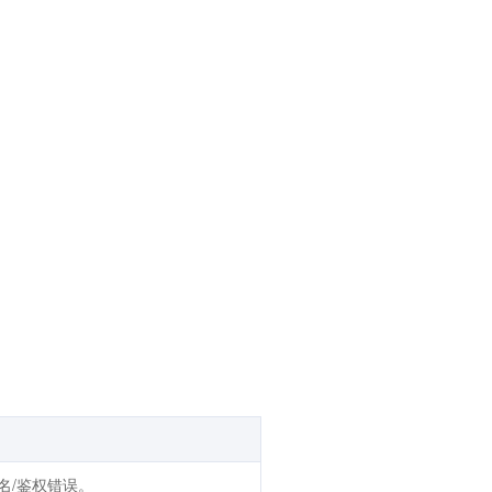
签名/鉴权错误。