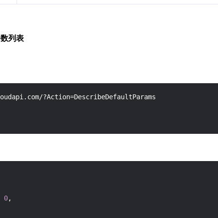
参数列表
oudapi.com/?Action=DescribeDefaultParams

0
,