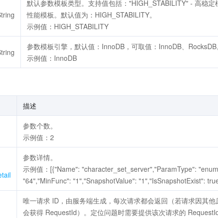
默认参数模板类型。支持值包括："HIGH_STABILITY" - 高稳定模板
tring
性能模板。默认值为：HIGH_STABILITY。
示例值：HIGH_STABILITY
参数模板引擎，默认值：InnoDB，可取值：InnoDB、RocksD
tring
示例值：InnoDB
描述
参数个数。
示例值：2
参数详情。
示例值：[{"Name": "character_set_server","ParamType": "enum",
tail
"64","MinFunc": "1","SnapshotValue": "1","IsSnapshotExist": true
唯一请求 ID，由服务端生成，每次请求都会返回（若请求因其
会获得 RequestId）。定位问题时需要提供该次请求的 RequestI