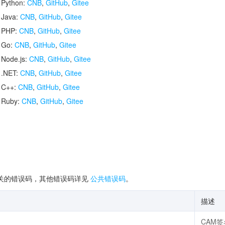
 Python:
CNB
,
GitHub
,
Gitee
 Java:
CNB
,
GitHub
,
Gitee
r PHP:
CNB
,
GitHub
,
Gitee
r Go:
CNB
,
GitHub
,
Gitee
 Node.js:
CNB
,
GitHub
,
Gitee
 .NET:
CNB
,
GitHub
,
Gitee
r C++:
CNB
,
GitHub
,
Gitee
r Ruby:
CNB
,
GitHub
,
Gitee
关的错误码，其他错误码详见
公共错误码
。
描述
CAM