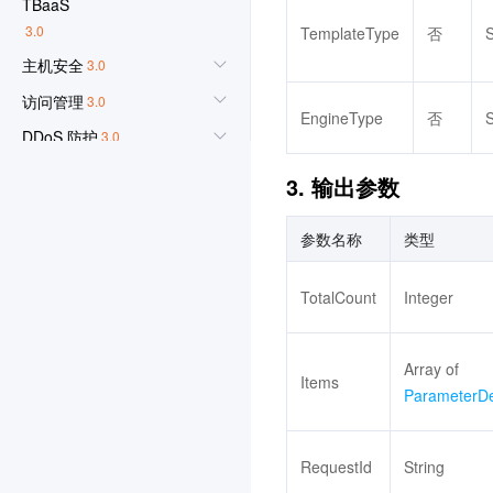
TBaaS
3.0
TemplateType
否
S
主机安全
3.0
访问管理
3.0
EngineType
否
S
DDoS 防护
3.0
标签
3.0
3. 输出参数
Web 应用防火墙
3.0
参数名称
类型
密钥管理系统
3.0
域名注册
3.0
TotalCount
Integer
操作审计
3.0
SSL 证书
3.0
Array of
Items
短信
3.0
ParameterDe
数据万象
云点播
3.0
RequestId
String
云加密机
3.0