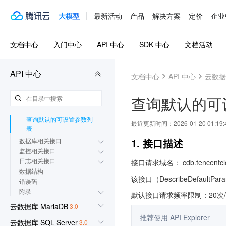
查询实例参数修改历史
大模型
最新活动
产品
解决方案
定价
企业
查询实例的可设置参数列
表
查询实例的密码复杂度
文档中心
入门中心
API 中心
SDK 中心
文档活动
查询参数模板详情
查询参数模板列表
API 中心
文档中心
API 中心
云数据
修改实例参数
修改实例密码复杂度
查询默认的可
修改参数模板
查询默认的可设置参数列
最近更新时间：
2026-01-20 01:19:
表
1. 接口描述
数据库相关接口
监控相关接口
日志相关接口
接口请求域名： cdb.tencentclo
数据结构
该接口（DescribeDefau
错误码
附录
默认接口请求频率限制：20次
云数据库 MariaDB
3.0
推荐使用 API Explorer
云数据库 SQL Server
3.0