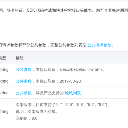
供了在线调用、签名验证、SDK 代码生成和快速检索接口等能力。您可查看每
口请求参数和部分公共参数，完整公共参数列表见
公共请求参数
。
类型
描述
tring
公共参数
，本接口取值：DescribeDefaultParams。
tring
公共参数
，本接口取值：2017-03-20。
tring
公共参数
，详见产品支持的
地域列表
。
引擎版本，目前支持 ["5.1", "5.5", "5.6", "5.7", "8.0"]。
tring
说明：引擎版本为必填。
示例值：8.0