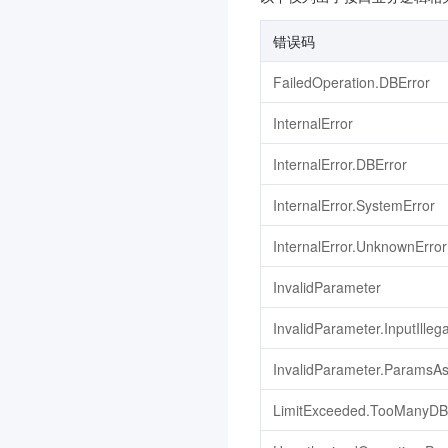
ONE
3.0
错误码
数据安全审计
3.0
FailedOperation.DBError
联网图像搜索
3.0
InternalError
配置审计
3.0
InternalError.DBError
腾讯云 CA
3.0
控制中心
3.0
InternalError.SystemError
云应用
3.0
InternalError.UnknownError
专属可用区
3.0
InvalidParameter
消息队列 CMQ 版
向量数据库
3.0
InvalidParameter.InputIllega
腾讯云智能体开发平台
3.0
InvalidParameter.ParamsAs
节省计划
3.0
LimitExceeded.TooManyDB
分布式身份
3.0