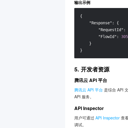
输出示例
短信
3.0
{
云点播
3.0
"Response"
:
{
云市场
3.0
"RequestId"
:
云加密机
3.0
"FlowId"
:
305
}
云安全中心
3.0
}
云开发 CloudBase
3.0
腾讯云数据仓库 TCHouse-
5. 开发者资源
P
3.0
腾讯云 API 平台
图像识别
3.0
腾讯云 API 平台
是综合 API
集团账号管理
3.0
API 服务。
Elasticsearch Service
3.0
API Inspector
流计算 Oceanus
3.0
用户可通过
API Inspector
查看
人脸识别
3.0
调试。