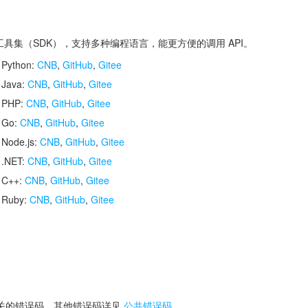
开发工具集（SDK），支持多种编程语言，能更方便的调用 API。
 Python:
CNB
,
GitHub
,
Gitee
 Java:
CNB
,
GitHub
,
Gitee
r PHP:
CNB
,
GitHub
,
Gitee
r Go:
CNB
,
GitHub
,
Gitee
 Node.js:
CNB
,
GitHub
,
Gitee
 .NET:
CNB
,
GitHub
,
Gitee
r C++:
CNB
,
GitHub
,
Gitee
r Ruby:
CNB
,
GitHub
,
Gitee
关的错误码，其他错误码详见
公共错误码
。