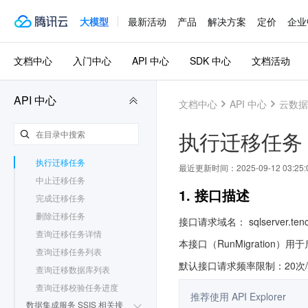
发布订阅相关接口
大模型
最新活动
产品
解决方案
定价
企业
备份相关接口
回档相关接口
数据迁移（冷备迁移）相关
文档中心
入门中心
API 中心
SDK 中心
文档活动
接口
数据迁移（DTS 旧版）相关
接口
API 中心
文档中心
API 中心
云数据库
创建迁移任务
修改迁移任务
执行迁移任务
启动迁移校验
执行迁移任务
最近更新时间：
2025-09-12 03:25:
中止迁移任务
1. 接口描述
完成迁移任务
删除迁移任务
接口请求域名： sqlserver.tence
查询迁移任务详情
本接口（RunMigration
查询迁移任务列表
默认接口请求频率限制：20次
查询迁移数据库列表
查询迁移校验任务进度
推荐使用 API Explorer
数据集成服务 SSIS 相关接