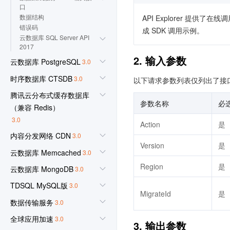
口
数据结构
API Explorer 提
错误码
成 SDK 调用示例。
云数据库 SQL Server API
2017
2. 输入参数
云数据库 PostgreSQL
3.0
时序数据库 CTSDB
3.0
以下请求参数列表仅列出了接
腾讯云分布式缓存数据库
参数名称
必
（兼容 Redis）
3.0
Action
是
内容分发网络 CDN
3.0
Version
是
云数据库 Memcached
3.0
Region
是
云数据库 MongoDB
3.0
TDSQL MySQL版
3.0
MigrateId
是
数据传输服务
3.0
全球应用加速
3.0
3. 输出参数