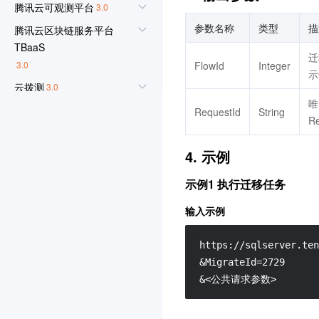
腾讯云可观测平台
3.0
参数名称
类型
描
腾讯云区块链服务平台
TBaaS
迁
3.0
FlowId
Integer
示
云拨测
3.0
唯
主机安全
3.0
RequestId
String
R
访问管理
3.0
4. 示例
DDoS 防护
3.0
标签
3.0
示例1 执行迁移任务
密钥管理系统
3.0
输入示例
Web 应用防火墙
3.0
https://sqlserver.ten
域名注册
3.0
&MigrateId=2729

操作审计
3.0
&<公共请求参数>
SSL 证书
3.0
数据万象