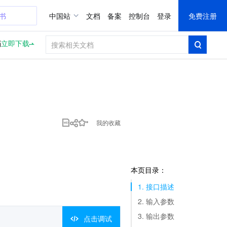
证书
中国站
文档
备案
控制台
登录
免费注册
档
立即下载
我的收藏
本页目录：
1. 接口描述
2. 输入参数
3. 输出参数
点击调试