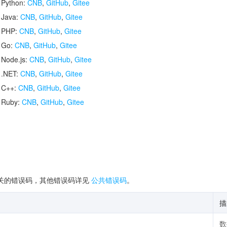
 Python:
CNB
,
GitHub
,
Gitee
 Java:
CNB
,
GitHub
,
Gitee
r PHP:
CNB
,
GitHub
,
Gitee
r Go:
CNB
,
GitHub
,
Gitee
 Node.js:
CNB
,
GitHub
,
Gitee
 .NET:
CNB
,
GitHub
,
Gitee
r C++:
CNB
,
GitHub
,
Gitee
r Ruby:
CNB
,
GitHub
,
Gitee
关的错误码，其他错误码详见
公共错误码
。
描
数