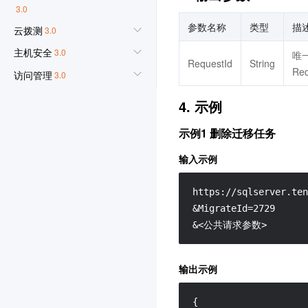
3.0
参数名称
类型
描
云拨测
3.0
主机安全
3.0
唯
RequestId
String
Re
访问管理
3.0
DDoS 防护
3.0
4. 示例
标签
3.0
示例1 删除迁移任务
密钥管理系统
3.0
输入示例
Web 应用防火墙
3.0
域名注册
3.0
https://sqlserver.ten
操作审计
3.0
&MigrateId=2729

&<公共请求参数>
SSL 证书
3.0
数据万象
输出示例
短信
3.0
云点播
3.0
{