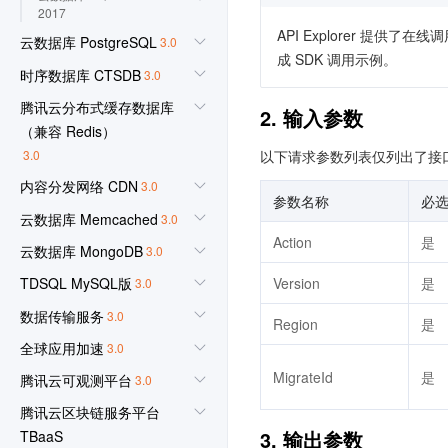
2017
API Explorer 提
云数据库 PostgreSQL
3.0
成 SDK 调用示例。
时序数据库 CTSDB
3.0
腾讯云分布式缓存数据库
2. 输入参数
（兼容 Redis）
3.0
以下请求参数列表仅列出了接
内容分发网络 CDN
3.0
参数名称
必
云数据库 Memcached
3.0
Action
是
云数据库 MongoDB
3.0
Version
是
TDSQL MySQL版
3.0
数据传输服务
3.0
Region
是
全球应用加速
3.0
MigrateId
是
腾讯云可观测平台
3.0
腾讯云区块链服务平台
3. 输出参数
TBaaS