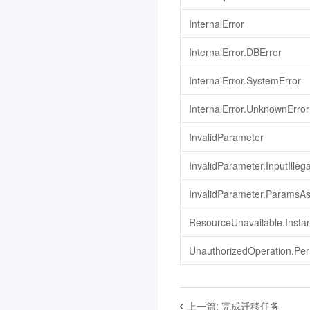
联网图像搜索
3.0
InternalError
配置审计
3.0
InternalError.DBError
腾讯云 CA
3.0
InternalError.SystemError
控制中心
3.0
云应用
3.0
InternalError.UnknownError
专属可用区
3.0
InvalidParameter
消息队列 CMQ 版
InvalidParameter.InputIllega
向量数据库
3.0
InvalidParameter.ParamsAs
腾讯云智能体开发平台
3.0
节省计划
3.0
ResourceUnavailable.Instan
分布式身份
3.0
UnauthorizedOperation.Pe
iOA 零信任安全管理系统
3.0
腾讯云数据仓库 TCHouse-
上一篇
:
完成迁移任务