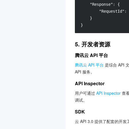
云市场
"Response"
:
{
3.0
"RequestId"
:
云加密机
3.0
}
云安全中心
3.0
}
云开发 CloudBase
3.0
腾讯云数据仓库 TCHouse-
5. 开发者资源
P
腾讯云 API 平台
3.0
图像识别
腾讯云 API 平台
是综合 API
3.0
API 服务。
集团账号管理
3.0
API Inspector
Elasticsearch Service
3.0
流计算 Oceanus
3.0
用户可通过
API Inspector
查看
调试。
人脸识别
3.0
SDK
文字识别
3.0
媒体处理
3.0
云 API 3.0 提供了配套的