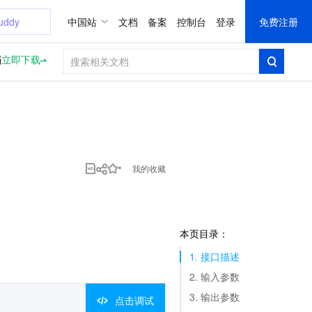
uddy
中国站
文档
备案
控制台
登录
免费注册
档
立即下载
我的收藏
本页目录：
1. 接口描述
2. 输入参数
3. 输出参数
点击调试