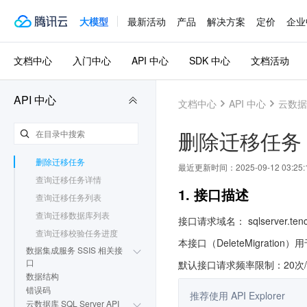
接口
大模型
最新活动
产品
解决方案
定价
企业
数据迁移（DTS 旧版）相关
接口
创建迁移任务
文档中心
入门中心
API 中心
SDK 中心
文档活动
修改迁移任务
启动迁移校验
API 中心
文档中心
API 中心
云数据库
执行迁移任务
中止迁移任务
删除迁移任务
完成迁移任务
删除迁移任务
最近更新时间：
2025-09-12 03:25:
查询迁移任务详情
1. 接口描述
查询迁移任务列表
查询迁移数据库列表
接口请求域名： sqlserver.tence
查询迁移校验任务进度
本接口（DeleteMigratio
数据集成服务 SSIS 相关接
口
默认接口请求频率限制：20次
数据结构
错误码
推荐使用 API Explorer
云数据库 SQL Server API