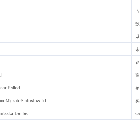
内
数
系
未
参
l
输
sertFailed
参
ceMigrateStatusInvalid
实
rmissionDenied
c