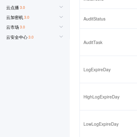
云点播
3.0
云加密机
3.0
AuditStatus
云市场
3.0
云安全中心
3.0
AuditTask
云开发 CloudBase
3.0
腾讯云数据仓库 TCHouse-
P
LogExpireDay
3.0
流计算 Oceanus
3.0
Elasticsearch Service
3.0
HighLogExpireDay
集团账号管理
3.0
图像识别
3.0
文字识别
3.0
LowLogExpireDay
人脸识别
3.0