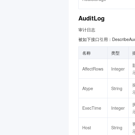
腾讯云数据仓库 TCHouse-
D
AuditLog
3.0
审计日志
文档服务
被如下接口引用：DescribeAud
配置审计
3.0
智能导诊
3.0
名称
类型
高性能应用服务 HAI
3.0
AffectRows
Integer
消息队列 CMQ 版
音频审核
Atype
String
微瓴同业开放平台
3.0
消息队列 RocketMQ 版
3.0
ExecTime
Integer
视频审核
数据安全治理中心
3.0
Host
String
文本审核
示