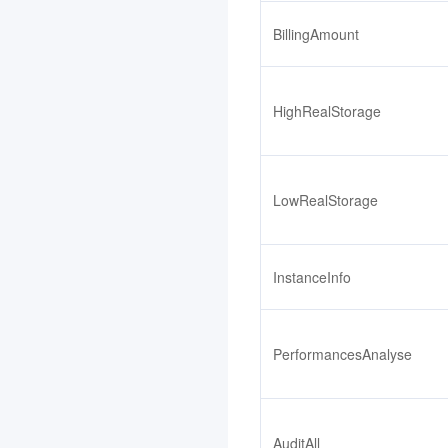
媒体处理
3.0
BillingAmount
云直播
3.0
云联络中心
3.0
机器翻译
3.0
HighRealStorage
物联网通信
3.0
人脸融合
3.0
LowRealStorage
弹性 MapReduce
3.0
游戏数据库 TcaplusDB
3.0
腾讯云 BI
3.0
InstanceInfo
游戏多媒体引擎
3.0
实时音视频
3.0
PerformancesAnalyse
腾讯云大模型训推平台TI-
ONE
3.0
AuditAll
渠道合作伙伴
3.0