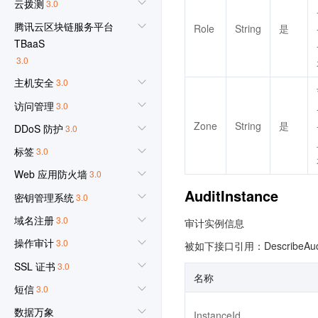
云拨测
3.0
腾讯云区块链服务平台
Role
String
是
TBaaS
3.0
主机安全
3.0
访问管理
3.0
Zone
String
是
DDoS 防护
3.0
标签
3.0
Web 应用防火墙
3.0
AuditInstance
密钥管理系统
3.0
域名注册
3.0
审计实例信息
操作审计
3.0
被如下接口引用：DescribeAuditI
SSL 证书
3.0
名称
短信
3.0
数据万象
InstanceId