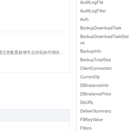
AuditLogFile
AuditLogFilter
Auth
BackupDownloadTask
BackupDownloadTaskStat
us
BackupInfo
需注意配置新增节点对应的可用区，
BackupTotalSize
ClientConnection
CurrentOp
DBInstanceInfo
DBInstancePrice
DbURL
DeliverSummary
FBKeyValue
Filters