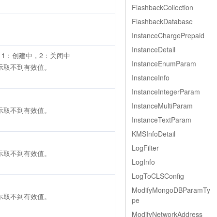
FlashbackCollection
FlashbackDatabase
InstanceChargePrepaid
InstanceDetail
1：创建中，2：关闭中
InstanceEnumParam
表示取不到有效值。
InstanceInfo
InstanceIntegerParam
InstanceMultiParam
表示取不到有效值。
InstanceTextParam
KMSInfoDetail
LogFilter
表示取不到有效值。
LogInfo
LogToCLSConfig
ModifyMongoDBParamTy
表示取不到有效值。
pe
ModifyNetworkAddress