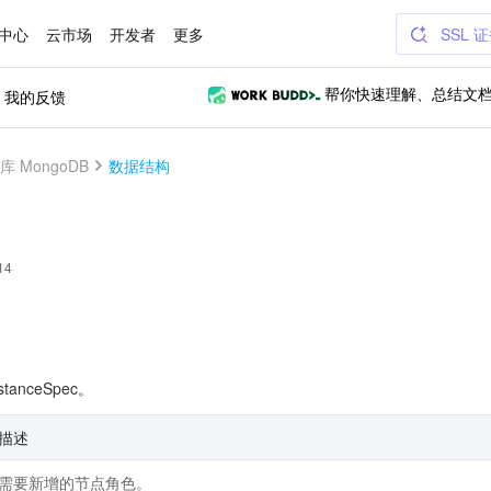
中心
云市场
开发者
更多
SSL 
我的反馈
帮你快速理解、总结文
 MongoDB
数据结构
14
tanceSpec。
描述
需要新增的节点角色。