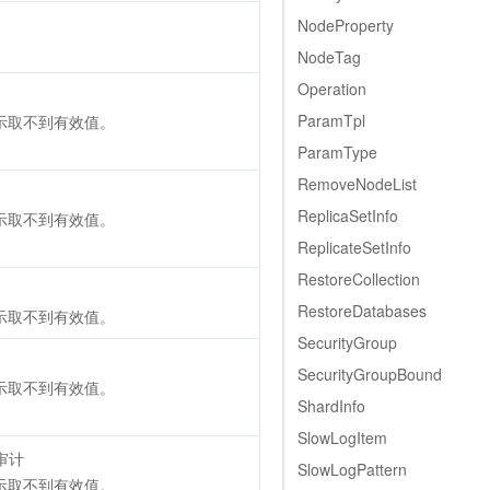
NodeProperty
NodeTag
Operation
ParamTpl
表示取不到有效值。
ParamType
RemoveNodeList
ReplicaSetInfo
表示取不到有效值。
ReplicateSetInfo
RestoreCollection
RestoreDatabases
表示取不到有效值。
SecurityGroup
SecurityGroupBound
表示取不到有效值。
ShardInfo
SlowLogItem
则审计
SlowLogPattern
表示取不到有效值。