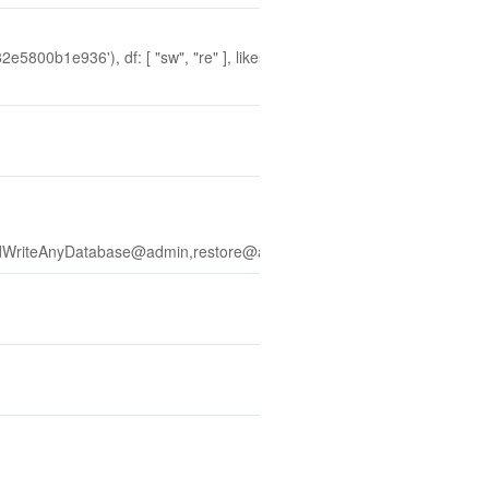
5800b1e936'), df: [ "sw", "re" ], likes:
dWriteAnyDatabase@admin,restore@admin