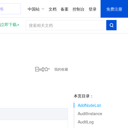
证书
中国站
文档
备案
控制台
登录
免费注册
档
立即下载
我的收藏
本页目录：
AddNodeList
AuditInstance
AuditLog