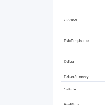
数据安全审计
3.0
数据库备份服务
3.0
CreateAt
内容识别
iOA 零信任安全管理系统
3.0
RuleTemplateIds
分布式身份
3.0
节省计划
3.0
腾讯云智能体开发平台
3.0
Deliver
云应用
3.0
向量数据库
3.0
DeliverSummary
专属可用区
3.0
控制中心
3.0
OldRule
图片处理
腾讯云 CA
3.0
RealStorage