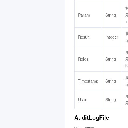
智能视图计算平台
3.0
商场客留大数据
3.0
Param
String
示
1
腾讯云健康看板
3.0
网关负载均衡
3.0
Result
Integer
音视频终端 SDK(腾讯云视
立方)
3.0
Roles
String
联网图像搜索
3.0
b
腾讯云数据库 AI 服务
3.0
Timestamp
String
TDSQL Boundless
3.0
示
全球加速2.0
3.0
User
String
AI Agent 安全网关
3.0
大模型服务平台 TokenHub
AuditLogFile
3.0
腾讯混元生视频
3.0