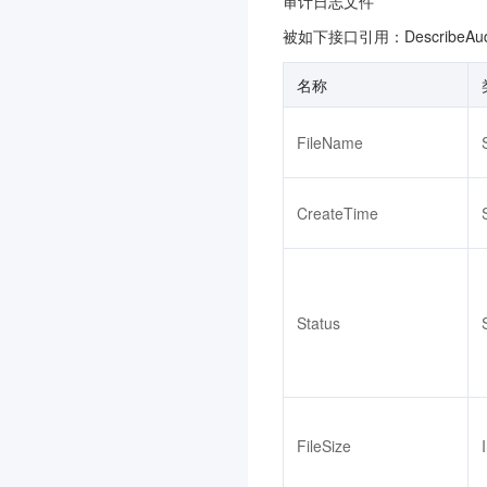
审计日志文件
腾讯混元生图
3.0
被如下接口引用：DescribeAudit
腾讯混元生3D
3.0
名称
事件中心
3.0
腾讯云数据分析智能体
3.0
FileName
云原生智能网关
3.0
防火墙管理
3.0
CreateTime
语音合成
3.0
应用型负载均衡
3.0
联网搜索API
3.0
Status
AI 临床助手
3.0
智能顾问
3.0
语音识别
3.0
FileSize
智能全局流量管理
3.0
暴露面管理服务
3.0