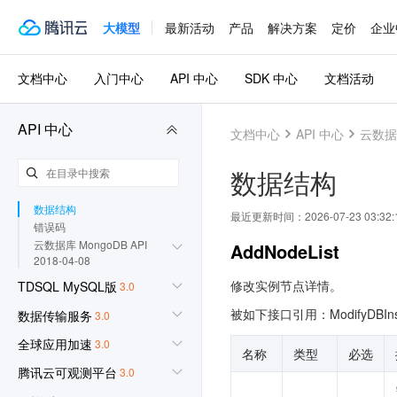
简介
大模型
最新活动
产品
解决方案
定价
企业
API 概览
调用方式
实例相关接口
文档中心
入门中心
API 中心
SDK 中心
文档活动
备份相关接口
数据库审计相关接口
账号相关接口
API 中心
文档中心
API 中心
云数据库
任务相关接口
按key回档相关接口
数据结构
日志相关接口
其他接口
数据结构
最近更新时间：
2026-07-23 03:32:
错误码
云数据库 MongoDB API
AddNodeList
2018-04-08
修改实例节点详情。
TDSQL MySQL版
3.0
被如下接口引用：ModifyDBIns
数据传输服务
3.0
全球应用加速
3.0
名称
类型
必选
腾讯云可观测平台
3.0